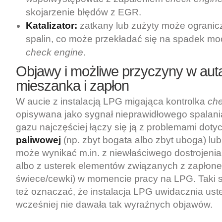
skojarzenie błędów z EGR.
Katalizator:
zatkany lub zużyty może ogranic
spalin, co może przekładać się na spadek moc
check engine
.
Objawy i możliwe przyczyny w aut
mieszanka i zapłon
W aucie z instalacją LPG migająca kontrolka
che
opisywana jako sygnał nieprawidłowego spalani
gazu najczęściej łączy się ją z problemami dot
paliwowej
(np. zbyt bogata albo zbyt uboga) lu
może wynikać m.in. z niewłaściwego dostrojenia 
albo z usterek elementów związanych z zapłone
świece/cewki) w momencie pracy na LPG. Taki 
też oznaczać, że instalacja LPG uwidacznia uste
wcześniej nie dawała tak wyraźnych objawów.