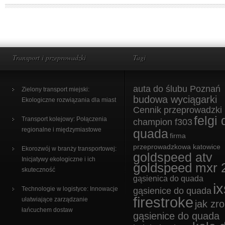
Transport i przeprowadzki
Tagi
auta do ślubu Poznań
Zielony transport miejski:
budowa wyciągarki
Ekologiczne rozwiązania dla miast
Cennik przeprowadzki
felgi 
Transport kolejowy: Połączenia
champion f303
regionalne i międzymiastowe
quada
firma
przeprowadzkowa katowice
Ekorozwój w branży transportowej:
goldspeed atv
Inicjatywy ekologiczne i ich
goldspeed mxr 
skuteczność
gąsienica do quada
ix
Technologie w logistyce: Innowacje
gąsienice do quada
firestroke
ułatwiające zarządzanie
jak zro
łańcuchem dostaw
gąsienice do quada