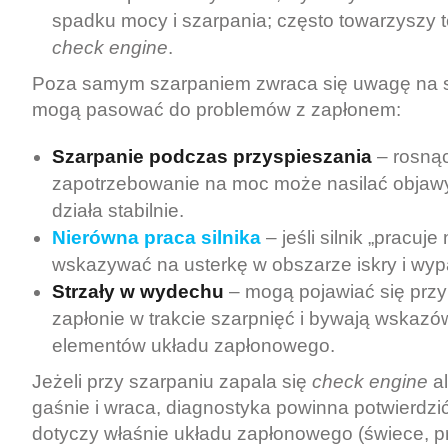
spadku mocy i szarpania; często towarzyszy 
check engine
.
Poza samym szarpaniem zwraca się uwagę na s
mogą pasować do problemów z zapłonem:
Szarpanie podczas przyspieszania
– rosną
zapotrzebowanie na moc może nasilać objawy
działa stabilnie.
Nierówna praca silnika
– jeśli silnik „pracuj
wskazywać na usterkę w obszarze iskry i wyp
Strzały w wydechu
– mogą pojawiać się prz
zapłonie w trakcie szarpnięć i bywają wskazów
elementów układu zapłonowego.
Jeżeli przy szarpaniu zapala się
check engine
al
gaśnie i wraca, diagnostyka powinna potwierdzi
dotyczy właśnie układu zapłonowego (świece, p