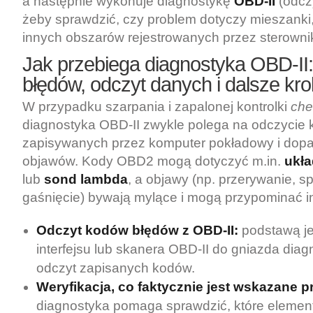
a następnie wykonuje diagnostykę
OBD-II
(odcz
żeby sprawdzić, czy problem dotyczy mieszanki
innych obszarów rejestrowanych przez sterowni
Jak przebiega diagnostyka OBD-II
błędów, odczyt danych i dalsze kro
W przypadku szarpania i zapalonej kontrolki
che
diagnostyka OBD-II zwykle polega na odczycie
zapisywanych przez komputer pokładowy i dopa
objawów. Kody OBD2 mogą dotyczyć m.in.
ukł
lub
sond lambda
, a objawy (np. przerywanie, 
gaśnięcie) bywają mylące i mogą przypominać in
Odczyt kodów błędów z OBD-II:
podstawą je
interfejsu lub skanera OBD-II do gniazda diag
odczyt zapisanych kodów.
Weryfikacja, co faktycznie jest wskazane p
diagnostyka pomaga sprawdzić, które elemen