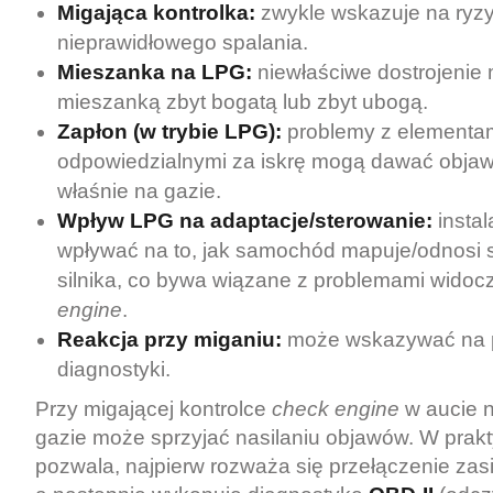
Migająca kontrolka:
zwykle wskazuje na ryz
nieprawidłowego spalania.
Mieszanka na LPG:
niewłaściwe dostrojenie
mieszanką zbyt bogatą lub zbyt ubogą.
Zapłon (w trybie LPG):
problemy z elementa
odpowiedzialnymi za iskrę mogą dawać obja
właśnie na gazie.
Wpływ LPG na adaptacje/sterowanie:
insta
wpływać na to, jak samochód mapuje/odnosi s
silnika, co bywa wiązane z problemami widoc
engine
.
Reakcja przy miganiu:
może wskazywać na 
diagnostyki.
Przy migającej kontrolce
check engine
w aucie 
gazie może sprzyjać nasilaniu objawów. W praktyc
pozwala, najpierw rozważa się przełączenie zas