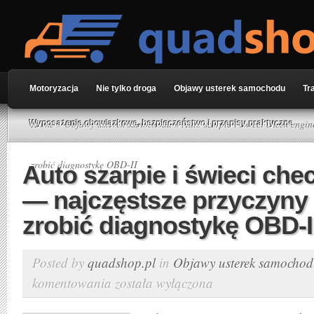
Motoryzacja
Nie tylko droga
Objawy usterek samochodu
Tr
Home
»
Objawy usterek samochodu
» Auto szarpie i świeci check engin
Wyposażenie obowiązkowe, bezpieczeństwo i przepisy praktyczne
zrobić diagnostykę OBD-II
Auto szarpie i świeci che
— najczęstsze przyczyny 
zrobić diagnostykę OBD-I
Posted by
quadshop.pl
in
Objawy usterek samocho
komentowania
została wyłączona
Auto
szarpie