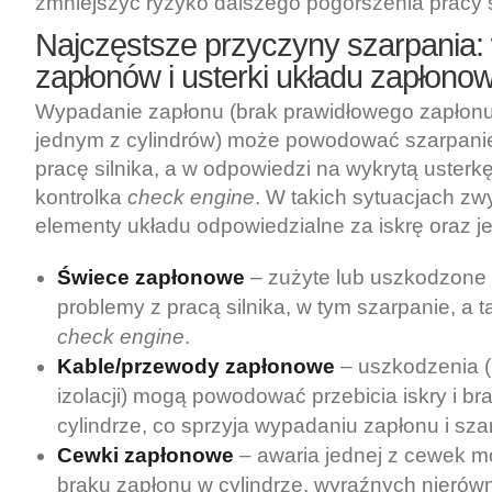
zmniejszyć ryzyko dalszego pogorszenia pracy s
Najczęstsze przyczyny szarpania:
zapłonów i
usterki układu zapłono
Wypadanie zapłonu (brak prawidłowego zapłon
jednym z cylindrów) może powodować szarpani
pracę silnika, a w odpowiedzi na wykrytą usterk
kontrolka
check engine
. W takich sytuacjach zw
elementy układu odpowiedzialne za iskrę oraz jej
Świece zapłonowe
– zużyte lub uszkodzon
problemy z pracą silnika, w tym szarpanie, a 
check engine
.
Kable/przewody zapłonowe
– uszkodzenia (
izolacji) mogą powodować przebicia iskry i b
cylindrze, co sprzyja wypadaniu zapłonu i sza
Cewki zapłonowe
– awaria jednej z cewek m
braku zapłonu w cylindrze, wyraźnych nierówn