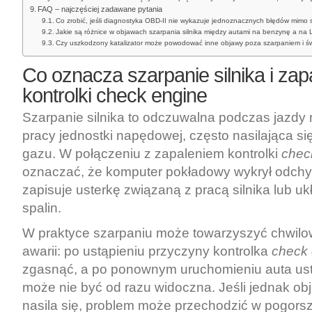
FAQ – najczęściej zadawane pytania
Co zrobić, jeśli diagnostyka OBD-II nie wykazuje jednoznacznych błędów mimo 
Jakie są różnice w objawach szarpania silnika między autami na benzynę a na
Czy uszkodzony katalizator może powodować inne objawy poza szarpaniem i ś
Co oznacza szarpanie silnika i zap
kontrolki check engine
Szarpanie silnika to odczuwalna podczas jazdy
pracy jednostki napędowej, często nasilająca s
gazu. W połączeniu z zapaleniem kontrolki
chec
oznaczać, że komputer pokładowy wykrył odchyl
zapisuje usterkę związaną z pracą silnika lub uk
spalin.
W praktyce szarpaniu może towarzyszyć chwil
awarii: po ustąpieniu przyczyny kontrolka
check 
zgasnąć, a po ponownym uruchomieniu auta ust
może nie być od razu widoczna. Jeśli jednak ob
nasila się, problem może przechodzić w pogors