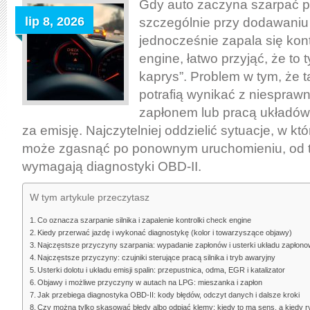
i
Gdy auto zaczyna szarpać p
świeci
lip 8, 2026
szczególnie przy dodawaniu
check
jednocześnie zapala się kon
engine
engine, łatwo przyjąć, że to 
—
kaprys”. Problem w tym, że t
najczęstsze
potrafią wynikać z niespraw
przyczyny
zapłonem lub pracą układów
i
za emisję. Najczytelniej oddzielić sytuacje, w kt
kiedy
może zgasnąć po ponownym uruchomieniu, od t
zrobić
wymagają diagnostyki OBD-II.
diagnostykę
OBD-
W tym artykule przeczytasz
II
Co oznacza szarpanie silnika i zapalenie kontrolki check engine
Kiedy przerwać jazdę i wykonać diagnostykę (kolor i towarzyszące objawy)
Najczęstsze przyczyny szarpania: wypadanie zapłonów i usterki układu zapłon
Najczęstsze przyczyny: czujniki sterujące pracą silnika i tryb awaryjny
Usterki dolotu i układu emisji spalin: przepustnica, odma, EGR i katalizator
Objawy i możliwe przyczyny w autach na LPG: mieszanka i zapłon
Jak przebiega diagnostyka OBD-II: kody błędów, odczyt danych i dalsze kroki
Czy można tylko skasować błędy albo odpiąć klemy: kiedy to ma sens, a kiedy 