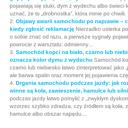
pojawiają się stuki, dym z wydechu albo świeci k
uznać, że to „drobnostka”, która minie po chwili
Objawy awarii samochodu po naprawie – c
kiedy zgłosić reklamację
Nierzadko usterka po
o sobie znać od razu, a pierwsze sygnały pojawi
powrocie z warsztatu: odmienny...
Samochód kopci na biało, czarno lub nieb
oznacza kolor dymu z wydechu
Samochód kop
czarno lub niebiesko łatwo zinterpretować jako 
ale barwa spalin oraz moment jej pojawienia czę
Drgania samochodu podczas jazdy: jak ro
winne są koła, zawieszenie, hamulce lub siln
podczas jazdy łatwo pomylić z „zwykłym dyskomf
wzorzec szybko zdradza, czy źródłem są koła, 
hamulce albo obszar napędu....