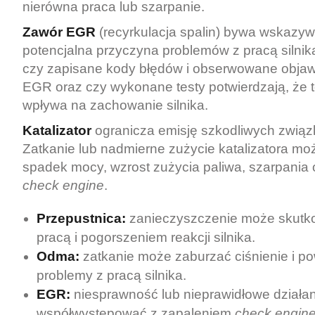
nierówna praca lub szarpanie.
Zawór EGR
(recyrkulacja spalin) bywa wskazyw
potencjalna przyczyna problemów z pracą silnik
czy zapisane kody błędów i obserwowane objaw
EGR oraz czy wykonane testy potwierdzają, że t
wpływa na zachowanie silnika.
Katalizator
ogranicza emisję szkodliwych związ
Zatkanie lub nadmierne zużycie katalizatora 
spadek mocy, wzrost zużycia paliwa, szarpania 
check engine
.
Przepustnica:
zanieczyszczenie może skutk
pracą i pogorszeniem reakcji silnika.
Odma:
zatkanie może zaburzać ciśnienie i 
problemy z pracą silnika.
EGR:
niesprawność lub nieprawidłowe działa
współwystępować z zapaleniem
check engin