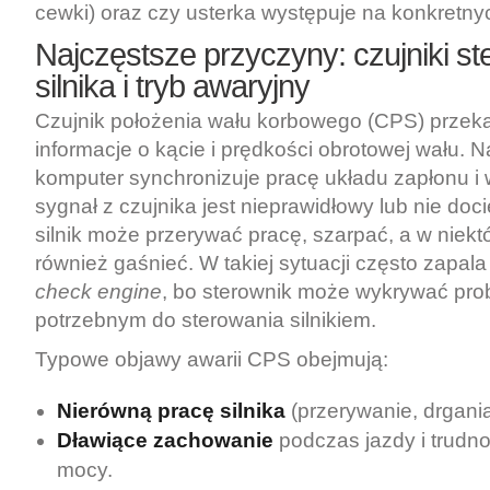
cewki) oraz czy usterka występuje na konkretnyc
Najczęstsze przyczyny: czujniki st
silnika i tryb awaryjny
Czujnik położenia wału korbowego (CPS) przeka
informacje o kącie i prędkości obrotowej wału. N
komputer synchronizuje pracę układu zapłonu i 
sygnał z czujnika jest nieprawidłowy lub nie doc
silnik może przerywać pracę, szarpać, a w niek
również gaśnieć. W takiej sytuacji często zapala
check engine
, bo sterownik może wykrywać pr
potrzebnym do sterowania silnikiem.
Typowe objawy awarii CPS obejmują:
Nierówną pracę silnika
(przerywanie, drgania
Dławiące zachowanie
podczas jazdy i trudno
mocy.