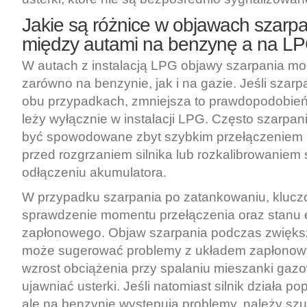
Jakie są różnice w objawach szarpan
między autami na benzynę a na L
W autach z instalacją LPG objawy szarpania 
zarówno na benzynie, jak i na gazie. Jeśli szar
obu przypadkach, zmniejsza to prawdopodobień
leży wyłącznie w instalacji LPG. Często szarp
być spowodowane zbyt szybkim przełączeniem 
przed rozgrzaniem silnika lub rozkalibrowaniem
odłączeniu akumulatora.
W przypadku szarpania po zatankowaniu, klucz
sprawdzenie momentu przełączenia oraz stanu
zapłonowego. Objaw szarpania podczas zwięks
może sugerować problemy z układem zapłonow
wzrost obciążenia przy spalaniu mieszanki gaz
ujawniać usterki. Jeśli natomiast silnik działa p
ale na benzynie występują problemy, należy szu