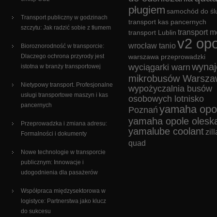
pługiem
samochód do śl
Transport publiczny w godzinach
transport kas pancernych
szczytu: Jak radzić sobie z tłumem
transport m
transport Lublin
v2 opo
wrocław tanio
Bioroznorodność w transporcie:
Dlaczego ochrona przyrody jest
warszawa przeprowadzki
wyna
wyciągarki warn
istotna w branży transportowej
mikrobusów Warsza
Nietypowy transport. Profesjonalne
wypożyczalnia busów
usługi transportowe maszyn i kas
osobowych lotnisko
pancernych
yamaha opo
Poznań
yamaha opole olesk
Przeprowadzka i zmiana adresu:
yamalube coolant
zill
Formalności i dokumenty
quad
Nowe technologie w transporcie
publicznym: Innowacje i
udogodnienia dla pasażerów
Współpraca międzysektorowa w
logistyce: Partnerstwa jako klucz
do sukcesu