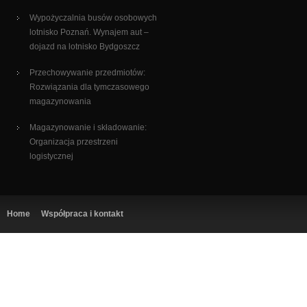
Wypożyczalnia busów osobowych
lotnisko Poznań. Wynajem aut –
dojazd na lotnisko Bydgoszcz
Przechowywanie przedmiotów:
Rozwiązania dla tymczasowego
magazynowania
Magazynowanie i składowanie:
Organizacja przestrzeni
logistycznej
Home
Współpraca i kontakt