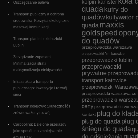
koła 
kolpin kanister
Oszczędzanie paliwa
quada
kufry do
Transport publiczny a ochrona
quadów
kultywator 
środowiska: Korzyści ekologiczne
maxxis
quada
masowej komunikacji
goldspeed
opon
Transport pianin i dzieł sztuki –
do quadów
Lublin
przeprowadzka warszawa
przeprowadzki firm katowice
Zarządzanie zapasami:
przeprowadzki lublin
Minimalizacja strat i
przeprowadzki
maksymalizacja efektywności
prywatne
przeprowadz
transport katowice
Infrastruktura transportu
przeprowadzki Warszawa
publicznego: Inwestycje i rozwój
przeprowadzki warszawa cen
sieci
przeprowadzki warsza
ceny
Transport kolejowy: Skuteczność i
przeprowadzki warsz
pług do kład
zrównoważony rozwój
kontakt
pług 
pług do quada
Carpooling: Dzielone przejazdy
śniegu do quada
q
jako sposób na zmniejszenie
quad
do odśnieżania
emisji CO2