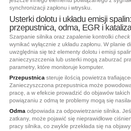
jeszcze innego elementu powiązanego z sygna
synchronizacji zapłonu i wtrysku.
Usterki dolotu i układu emisji spalin
przepustnica, odma, EGR i kataliza
Szarpanie silnika oraz zapalenie kontrolki
check
wynikać wyłącznie z układu zapłonu. W planie d
uwzględnia się też elementy dolotu i emisji spali
zanieczyszczenia lub usterki mogą zaburzać pra
parametry, które monitoruje komputer.
Przepustnica
steruje ilością powietrza trafiające
Zanieczyszczona przepustnica może powodować
pracę, a w efekcie prowadzić do objawów takich 
powiązaniu z odmą te problemy mogą się nasila
Odma
odpowiada za odpowietrzanie silnika. Jeśl
zatkany, może pojawić się nieprawidłowe ciśnien
pracy silnika, co zwykle przekłada się na objaw