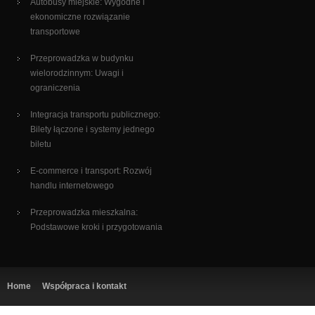
Autobusy miejskie: Wygodne i
ekonomiczne rozwiązanie
transportowe
Przeprowadzka w budynku
wielorodzinnym: Uwagi i
ograniczenia
Integracja transportu publicznego:
Bilety łączone i systemy jednego
biletu
E-commerce i transport: Rozwój
handlu internetowego
Przeprowadzka mieszkalna:
Podstawowe kroki i przygotowania
Home
Współpraca i kontakt