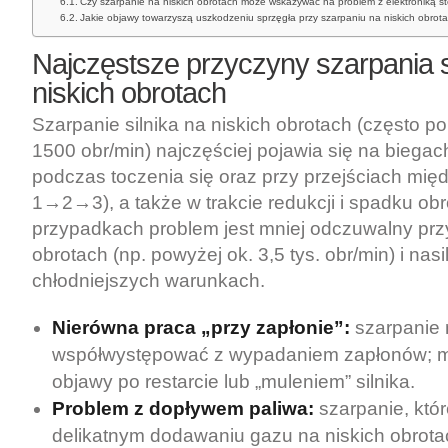
Czy szarpanie na niskich obrotach może wskazywać na problem z elektroniką ste
Jakie objawy towarzyszą uszkodzeniu sprzęgła przy szarpaniu na niskich obrot
Najczęstsze przyczyny szarpania s
niskich obrotach
Szarpanie silnika na niskich obrotach (często po
1500 obr/min) najczęściej pojawia się na biegac
podczas toczenia się oraz przy przejściach międ
1→2→3), a także w trakcie redukcji i spadku obr
przypadkach problem jest mniej odczuwalny pr
obrotach (np. powyżej ok. 3,5 tys. obr/min) i nasi
chłodniejszych warunkach.
Nierówna praca „przy zapłonie”:
szarpanie
współwystępować z wypadaniem zapłonów; m
objawy po restarcie lub „muleniem” silnika.
Problem z dopływem paliwa:
szarpanie, któr
delikatnym dodawaniu gazu na niskich obrota