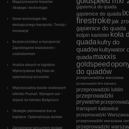
goldspeed mxr 
Magazynowanie towarów:
gąsienica do quada
Strategie i technologie
ix
gąsienice do quada
firestroke
Nowe technologie dla
jak zro
ekologicznego transportu: Trendy i
gąsienice do quada
innowacje
koła 
kolpin kanister
quada
kufry do
Bezpieczeństwo w transporcie:
Zapobieganie kradzieżom i
quadów
kultywator 
uszkodzeniom
maxxis
quada
goldspeed
opon
Analiza danych w logistyce:
do quadów
Wykorzystanie Big Data do
optymalizacji procesów
przeprowadzka warszawa
przeprowadzki firm katowice
Wypożyczalnia busów osobowych
przeprowadzki lublin
lotnisko Poznań. Wynajem aut –
przeprowadzki
dojazd na lotnisko Bydgoszcz
prywatne
przeprowadz
transport katowice
Strategie planowania tras w
przeprowadzki Warszawa
logistyce: Optymalizacja dostaw
przeprowadzki warszawa cen
przeprowadzki warsza
Zarządzanie łańcuchem dostaw: