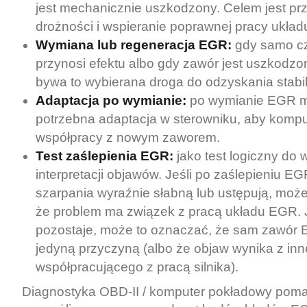
jest mechanicznie uszkodzony. Celem jest pr
drożności i wspieranie poprawnej pracy układu
Wymiana lub regeneracja EGR:
gdy samo cz
przynosi efektu albo gdy zawór jest uszkodzo
bywa to wybierana droga do odzyskania stabiln
Adaptacja po wymianie:
po wymianie EGR 
potrzebna adaptacja w sterowniku, aby kompu
współpracy z nowym zaworem.
Test zaślepienia EGR:
jako test logiczny do w
interpretacji objawów. Jeśli po zaślepieniu E
szarpania wyraźnie słabną lub ustępują, moż
że problem ma związek z pracą układu EGR. J
pozostaje, może to oznaczać, że sam zawór E
jedyną przyczyną (albo że objaw wynika z in
współpracującego z pracą silnika).
Diagnostyka OBD-II / komputer pokładowy pom