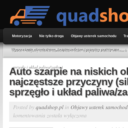
Motoryzacja
Nie tylko droga
Objawy usterek samochodu
Tr
Home
»
Objawy usterek samochodu
» Auto szarpie na niskich obrotach –
Wyposażenie obowiązkowe, bezpieczeństwo i przepisy praktyczne
sprzęgło i układ paliwa/zapłon)
Auto szarpie na niskich o
najczęstsze przyczyny (sil
sprzęgło i układ paliwa/z
Posted by
quadshop.pl
in
Objawy usterek samocho
komentowania
została wyłączona
Auto
szarpie