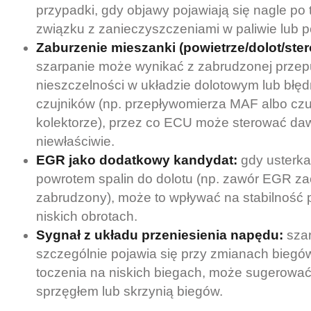
przypadki, gdy objawy pojawiają się nagle po
związku z zanieczyszczeniami w paliwie lub po 
Zaburzenie mieszanki (powietrze/dolot/ster
szarpanie może wynikać z zabrudzonej przepu
nieszczelności w układzie dolotowym lub błę
czujników (np. przepływomierza MAF albo czuj
kolektorze), przez co ECU może sterować d
niewłaściwie.
EGR jako dodatkowy kandydat:
gdy usterka
powrotem spalin do dolotu (np. zawór EGR zac
zabrudzony), może to wpływać na stabilność 
niskich obrotach.
Sygnał z układu przeniesienia napędu:
szar
szczególnie pojawia się przy zmianach biegó
toczenia na niskich biegach, może sugerowa
sprzęgłem lub skrzynią biegów.