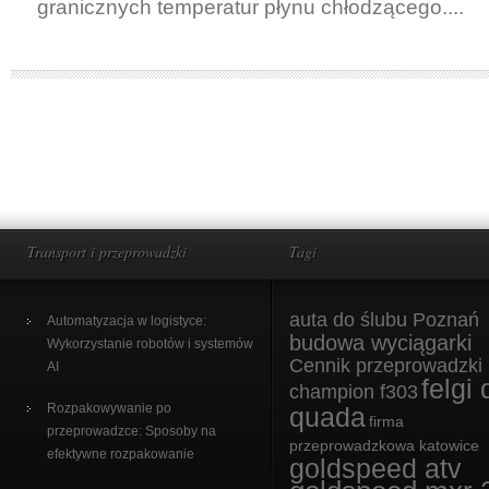
granicznych temperatur płynu chłodzącego....
Transport i przeprowadzki
Tagi
auta do ślubu Poznań
Automatyzacja w logistyce:
budowa wyciągarki
Wykorzystanie robotów i systemów
Cennik przeprowadzki
AI
felgi 
champion f303
Rozpakowywanie po
quada
firma
przeprowadzce: Sposoby na
przeprowadzkowa katowice
efektywne rozpakowanie
goldspeed atv