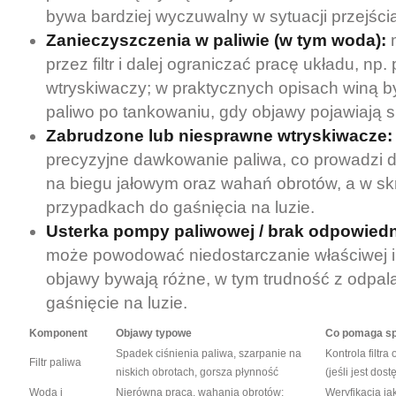
bywa bardziej wyczuwalny w sytuacji przejścia
Zanieczyszczenia w paliwie (w tym woda):
m
przez filtr i dalej ograniczać pracę układu, np
wtryskiwaczy; w praktycznych opisach winą 
paliwo po tankowaniu, gdy objawy pojawiają s
Zabrudzone lub niesprawne wtryskiwacze:
precyzyjne dawkowanie paliwa, co prowadzi d
na biegu jałowym oraz wahań obrotów, a w sk
przypadkach do gaśnięcia na luzie.
Usterka pompy paliwowej / brak odpowiedn
może powodować niedostarczanie właściwej il
objawy bywają różne, w tym trudność z odpal
gaśnięcie na luzie.
Komponent
Objawy typowe
Co pomaga spr
Spadek ciśnienia paliwa, szarpanie na
Kontrola filtra
Filtr paliwa
niskich obrotach, gorsza płynność
(jeśli jest dos
Woda i
Nierówna praca, wahania obrotów;
Weryfikacja ja