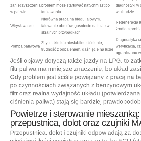
zanieczyszczenia
problem może startować natychmiast po
diagnostyki w
w paliwie
tankowaniu
w układzie
Nierówna praca na biegu jałowym,
Regeneracja l
Wtryskiwacze
falowanie obrotów; gaśnięcie na luzie w
źródłem probl
skrajnych przypadkach
Diagnostyka ci
Zbyt niskie lub niestabilne ciśnienie,
Pompa paliwowa
weryfikacja, c
trudność z odpaleniem, gaśnięcie na luzie
ograniczona w
Jeśli objawy dotyczą także jazdy na LPG, to za
filtr paliwa ma mniejsze znaczenie, bo układ zasil
Gdy problem jest ściśle powiązany z pracą na b
po czynnościach związanych z benzynowym uk
filtr oraz realna wydajność układu (potwierdzan
ciśnienia paliwa) stają się bardziej prawdopodo
Powietrze i sterowanie mieszanką:
przepustnica, dolot oraz czujniki MA
Przepustnica, dolot i czujniki odpowiadają za dos
właściwej ilości powietrza oraz za to, by ECU (s