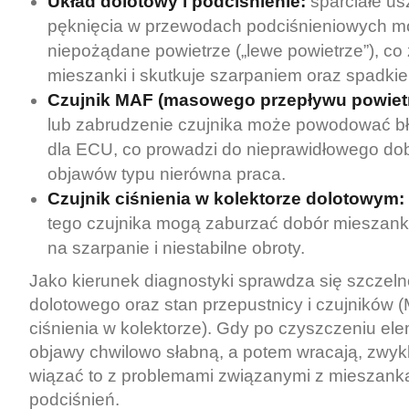
Układ dolotowy i podciśnienie:
sparciałe usz
pęknięcia w przewodach podciśnieniowych 
niepożądane powietrze („lewe powietrze”), co
mieszanki i skutkuje szarpaniem oraz spadki
Czujnik MAF (masowego przepływu powietr
lub zabrudzenie czujnika może powodować bł
dla ECU, co prowadzi do nieprawidłowego dob
objawów typu nierówna praca.
Czujnik ciśnienia w kolektorze dolotowym:
tego czujnika mogą zaburzać dobór mieszanki
na szarpanie i niestabilne obroty.
Jako kierunek diagnostyki sprawdza się szczel
dolotowego oraz stan przepustnicy i czujników 
ciśnienia w kolektorze). Gdy po czyszczeniu el
objawy chwilowo słabną, a potem wracają, zwyk
wiązać to z problemami związanymi z mieszanką
podciśnień.