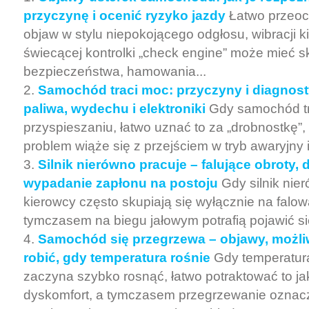
przyczynę i ocenić ryzyko jazdy
Łatwo przeoc
objaw w stylu niepokojącego odgłosu, wibracji k
świecącej kontrolki „check engine” może mieć sk
bezpieczeństwa, hamowania...
Samochód traci moc: przyczyny i diagnosty
paliwa, wydechu i elektroniki
Gdy samochód tr
przyspieszaniu, łatwo uznać to za „drobnostkę”
problem wiąże się z przejściem w tryb awaryjny i.
Silnik nierówno pracuje – falujące obroty, d
wypadanie zapłonu na postoju
Gdy silnik nie
kierowcy często skupiają się wyłącznie na falow
tymczasem na biegu jałowym potrafią pojawić się
Samochód się przegrzewa – objawy, możli
robić, gdy temperatura rośnie
Gdy temperatura
zaczyna szybko rosnąć, łatwo potraktować to j
dyskomfort, a tymczasem przegrzewanie oznac