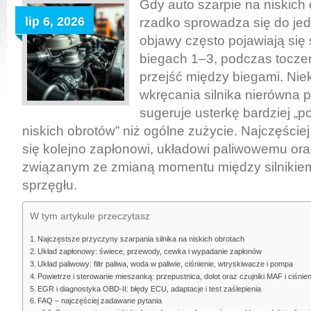
na
Gdy auto szarpie na niskich
niskich
lip 6, 2026
rzadko sprowadza się do jed
obrotach
objawy często pojawiają się
–
biegach 1–3, podczas toczeni
najczęstsze
przejść między biegami. Nie
przyczyny
wkręcania silnika nierówna p
(silnik,
sugeruje usterkę bardziej „
sprzęgło
niskich obrotów” niż ogólne zużycie. Najczęściej
i
się kolejno zapłonowi, układowi paliwowemu or
układ
związanym ze zmianą momentu między silnikiem 
paliwa/zapłon)
sprzęgłu.
W tym artykule przeczytasz
Najczęstsze przyczyny szarpania silnika na niskich obrotach
Układ zapłonowy: świece, przewody, cewka i wypadanie zapłonów
Układ paliwowy: filtr paliwa, woda w paliwie, ciśnienie, wtryskiwacze i pompa
Powietrze i sterowanie mieszanką: przepustnica, dolot oraz czujniki MAF i ciśnien
EGR i diagnostyka OBD-II: błędy ECU, adaptacje i test zaślepienia
FAQ – najczęściej zadawane pytania