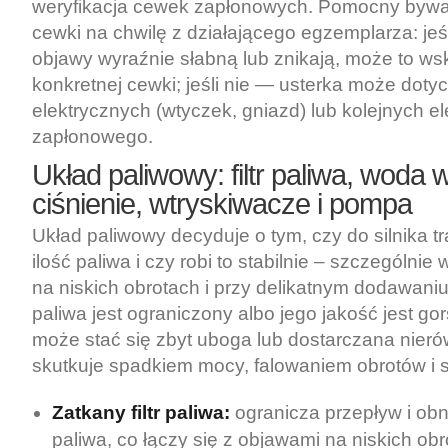
weryfikacja cewek zapłonowych. Pomocny bywa 
cewki na chwilę z działającego egzemplarza: jeś
objawy wyraźnie słabną lub znikają, może to w
konkretnej cewki; jeśli nie — usterka może doty
elektrycznych (wtyczek, gniazd) lub kolejnych 
zapłonowego.
Układ paliwowy: filtr paliwa, woda w
ciśnienie, wtryskiwacze i pompa
Układ paliwowy decyduje o tym, czy do silnika t
ilość paliwa i czy robi to stabilnie – szczególnie
na niskich obrotach i przy delikatnym dodawani
paliwa jest ograniczony albo jego jakość jest g
może stać się zbyt uboga lub dostarczana nieró
skutkuje spadkiem mocy, falowaniem obrotów i 
Zatkany filtr paliwa:
ogranicza przepływ i obn
paliwa, co łączy się z objawami na niskich ob