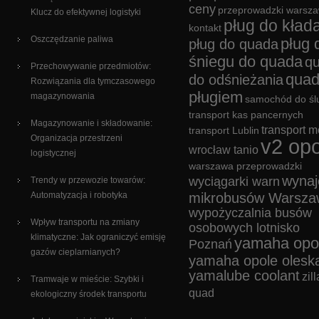
ceny
przeprowadzki warsz
Klucz do efektywnej logistyki
pług do kład
kontakt
Oszczędzanie paliwa
pług 
pług do quada
śniegu do quada
q
Przechowywanie przedmiotów:
quad
do odśnieżania
Rozwiązania dla tymczasowego
pługiem
magazynowania
samochód do śl
transport kas pancernych
Magazynowanie i składowanie:
transport m
transport Lublin
Organizacja przestrzeni
v2 opo
wrocław tanio
logistycznej
warszawa przeprowadzki
wyna
wyciągarki warn
Trendy w przewozie towarów:
Automatyzacja i robotyka
mikrobusów Warsza
wypożyczalnia busów
Wpływ transportu na zmiany
osobowych lotnisko
klimatyczne: Jak ograniczyć emisję
yamaha opo
Poznań
gazów cieplarnianych?
yamaha opole olesk
yamalube coolant
zill
Tramwaje w mieście: Szybki i
quad
ekologiczny środek transportu