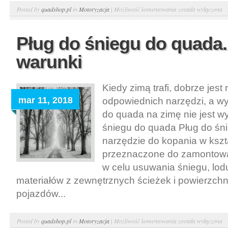
Opony
Posted by
quadshop.pl
in
Motoryzacja
|
Możliwość komentowania
została wyłączona
do
quadów.
Pług do śniegu do quada
Wybór
warunki
opon
Kiedy zimą trafi, dobrze jest
mar 11, 2018
odpowiednich narzędzi, a w
do quada na zimę nie jest wy
śniegu do quada Pług do śn
narzędzie do kopania w kszta
przeznaczone do zamontowa
w celu usuwania śniegu, lodu
materiałów z zewnętrznych ścieżek i powierzchn
pojazdów...
Pług
Posted by
quadshop.pl
in
Motoryzacja
|
Możliwość komentowania
została wyłączona