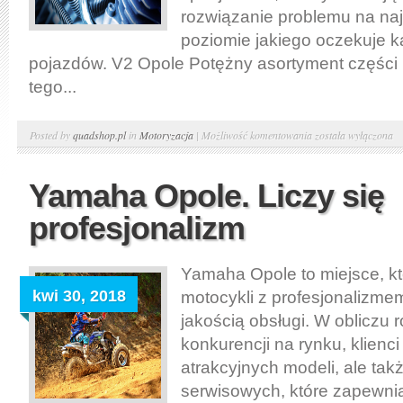
rozwiązanie problemu na n
poziomie jakiego oczekuje k
pojazdów. V2 Opole Potężny asortyment części 
tego...
V2
Posted by
quadshop.pl
in
Motoryzacja
|
Możliwość komentowania
została wyłączona
Opole
–
Yamaha Opole. Liczy się
yamaha
profesjonalizm
Oleska.
Przekonaj
się
Yamaha Opole to miejsce, kt
sam
kwi 30, 2018
motocykli z profesjonalizme
jakością obsługi. W obliczu 
konkurencji na rynku, klienci
atrakcyjnych modeli, ale ta
serwisowych, które zapewni