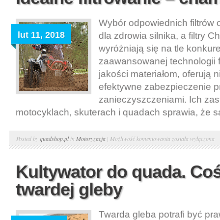
Wybór odpowiednich filtrów o
lut 11, 2018
dla zdrowia silnika, a filtry
wyróżniają się na tle konkure
zaawansowanej technologii fil
jakości materiałom, oferują 
efektywne zabezpieczenie p
zanieczyszczeniami. Ich za
motocyklach, skuterach i quadach sprawia, że są
Idealne
Posted by
quadshop.pl
in
Motoryzacja
|
Możliwość komentowania
została wyłączona
filtrowanie
–
Kultywator do quada. Coś
champion
twardej gleby
f303
Twarda gleba potrafi być p