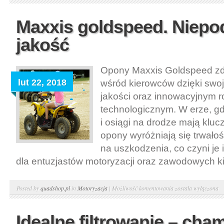
do
śniegu
Maxxis goldspeed. Niepo
do
jakość
quada.
Zimowe
warunki
Opony Maxxis Goldspeed zd
lut 22, 2018
wśród kierowców dzięki swoj
jakości oraz innowacyjnym 
technologicznym. W erze, g
i osiągi na drodze mają kluc
opony wyróżniają się trwałoś
na uszkodzenia, co czyni j
dla entuzjastów motoryzacji oraz zawodowych ki
Maxxis
Posted by
quadshop.pl
in
Motoryzacja
|
Możliwość komentowania
została wyłączona
goldspeed.
Niepodważalna
Idealne filtrowanie – cha
jakość