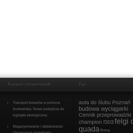
Transport i przeprowadzki
Tagi
auta do ślubu Poznań
Transport towarów a ochrona
budowa wyciągarki
środowiska: Nowe podejścia do
Cennik przeprowadzki
logistyki ekologicznej
felgi 
champion f303
Magazynowanie i składowanie:
quada
firma
Organizacja przestrzeni