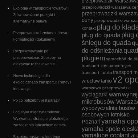
przeprowadzki Warszawa
przeprowadzki warszawa cen
Ekologia w transporcie towarów:
przeprowadzki warsza
Zrównoważone praktyki i
ceny
przeprowadzki warsz
alternatywne paliwa
pług do kład
kontakt
Przeprowadzka i zmiana adresu:
pług 
pług do quada
Formalności i dokumenty
śniegu do quada
q
quad
do odśnieżania
Rozpakowywanie po
pługiem
przeprowadzce: Sposoby na
samochód do śl
efektywne rozpakowanie
transport kas pancernych
transport m
transport Lublin
Nowe technologie dla
v2 opo
wrocław tanio
ekologicznego transportu: Trendy i
warszawa przeprowadzki
innowacje
wyna
wyciągarki warn
Po co potrzebny jest garaż?
mikrobusów Warsza
wypożyczalnia busów
Logistyka międzynarodowa:
osobowych lotnisko
Wyzwania i strategie globalnego
yamaha opo
Poznań
zarządzania łańcuchem dostaw
yamaha opole olesk
yamalube coolant
zill
Bezpieczeństwo w logistyce: