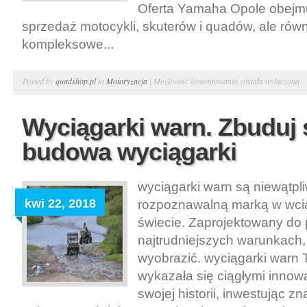
Oferta Yamaha Opole obejmuj
sprzedaż motocykli, skuterów i quadów, ale rów
kompleksowe...
Yamaha
Posted by
quadshop.pl
in
Motoryzacja
|
Możliwość komentowania
została wyłączona
Opole.
Liczy
Wyciągarki warn. Zbuduj
się
budowa wyciągarki
profesjonalizm
wyciągarki warn są niewątpli
kwi 22, 2018
rozpoznawalną marką w wci
świecie. Zaprojektowany do 
najtrudniejszych warunkach,
wyobrazić. wyciągarki warn 
wykazała się ciągłymi innow
swojej historii, inwestując z