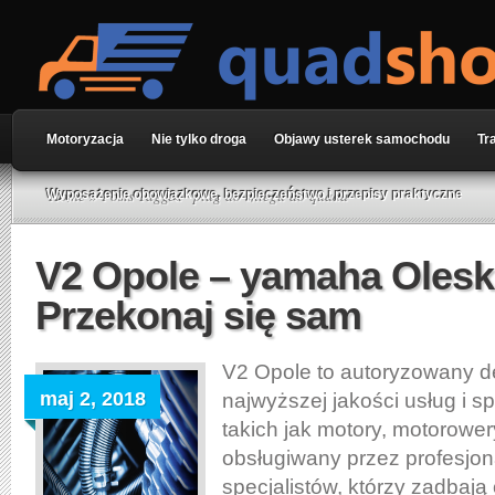
Motoryzacja
Nie tylko droga
Objawy usterek samochodu
Tr
Home
» Posts Tagged "pług do śniegu do quada"
Wyposażenie obowiązkowe, bezpieczeństwo i przepisy praktyczne
V2 Opole – yamaha Olesk
Przekonaj się sam
V2 Opole to autoryzowany de
maj 2, 2018
najwyższej jakości usług i 
takich jak motory, motorower
obsługiwany przez profesjo
specjalistów, którzy zadbają