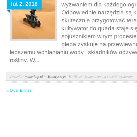
lut 2, 2018
wyzwaniem dla każdego ogro
Odpowiednie narzędzia są k
skutecznie przygotować tere
kultywator do quada staje s
sojusznikiem w tym procesie
gleba zyskuje na przewiewno
lepszemu wchłanianiu wody i składników odżyw
rośliny. W...
Kultywator
Posted by
quadshop.pl
in
Motoryzacja
|
Możliwość komentowania
została wyłączona
do
« Older Entries
quada.
Coś
dla
twardej
gleby