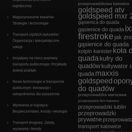
przeprowadzkowa katowice
logistycznej
goldspeed atv
goldspeed mxr 
Magazynowanie towarów:
gąsienica do quada
Strategie i technologie
ix
gąsienice do quada
firestroke
Transport ciężkich ładunków:
jak zro
Organizacja i specjalistyczne
gąsienice do quada
usługi
koła 
kolpin kanister
quada
kufry do
Inicjatywy na rzecz poprawy
transportu publicznego: Przykłady
quadów
kultywator 
dobrej praktyki
maxxis
quada
goldspeed
opon
Nowe technologie w transporcie
do quadów
publicznym: Innowacje i
udogodnienia dla pasażerów
przeprowadzka warszawa
przeprowadzki firm katowice
Wyzwania w logistyce:
przeprowadzki lublin
Bezpieczeństwo, koszty i ekologia
przeprowadzki
prywatne
przeprowadz
Transport drogowy: Zalety,
transport katowice
wyzwania i trendy