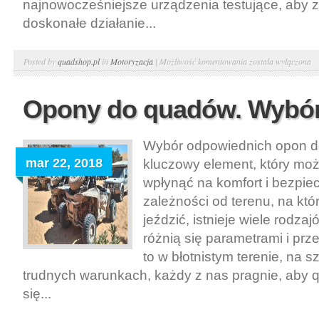
najnowocześniejsze urządzenia testujące, aby 
doskonałe działanie...
Wyciągarki
Posted by
quadshop.pl
in
Motoryzacja
|
Możliwość komentowania
została wyłączona
warn.
Zbuduj
Opony do quadów. Wybó
sam
–
Wybór odpowiednich opon d
budowa
mar 22, 2018
kluczowy element, który mo
wyciągarki
wpłynąć na komfort i bezpie
zależności od terenu, na kt
jeździć, istnieje wiele rodza
różnią się parametrami i pr
to w błotnistym terenie, na s
trudnych warunkach, każdy z nas pragnie, aby 
się...