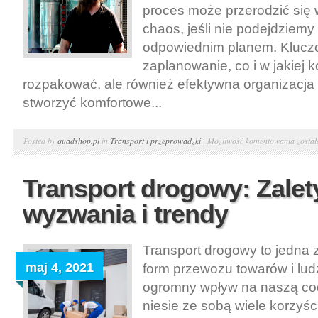
proces może przerodzić się
chaos, jeśli nie podejdziemy
odpowiednim planem. Kluczow
zaplanowanie, co i w jakiej k
rozpakować, ale również efektywna organizacja 
stworzyć komfortowe...
Rozpa
Posted by
quadshop.pl
in
Transport i przeprowadzki
|
Możliwość komentowania
zosta
po
przep
Transport drogowy: Zalet
Sposo
wyzwania i trendy
na
efekty
rozpa
Transport drogowy to jedna 
maj 4, 2021
form przewozu towarów i ludz
ogromny wpływ na naszą co
niesie ze sobą wiele korzyści