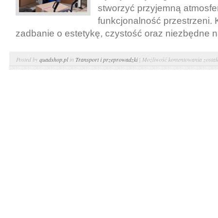
stworzyć przyjemną atmosfe
funkcjonalność przestrzeni. 
zadbanie o estetykę, czystość oraz niezbędne na
Przyg
Posted by
quadshop.pl
in
Transport i przeprowadzki
|
Możliwość komentowania
zosta
domu
na
przep
Porad
dla
właści
nieru