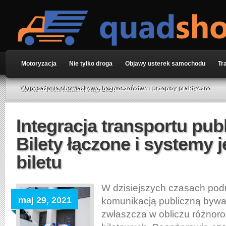
Motoryzacja
Nie tylko droga
Objawy usterek samochodu
Tr
Home
» Posts made in maj, 2021
Wyposażenie obowiązkowe, bezpieczeństwo i przepisy praktyczne
Integracja transportu pub
Bilety łączone i systemy 
biletu
W dzisiejszych czasach po
maj 29, 2021
komunikacją publiczną byw
zwłaszcza w obliczu różnor