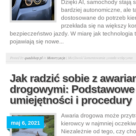
Dzięki AI, samochody stają si
bardziej autonomiczne, ale t
dostosowane do potrzeb kie
przekłada się na większy kom
bezpieczeństwo jazdy. W miarę jak technologia 
pojawiają się nowe...
Zastosowanie
Posted by
quadshop.pl
in
Motoryzacja
|
Możliwość komentowania
została wyłączona
sztucznej
inteligencji
Jak radzić sobie z awaria
w
drogowymi: Podstawowe
motoryzacji:
Kierowca
umiejętności i procedury
z
supermocami
Awaria drogowa może przytr
maj 6, 2021
kierowcy w najmniej oczek
Niezależnie od tego, czy cho