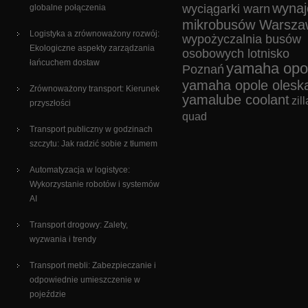
wyna
wyciągarki warn
globalne połączenia
mikrobusów Warsza
Logistyka a zrównoważony rozwój:
wypożyczalnia busów
Ekologiczne aspekty zarządzania
osobowych lotnisko
łańcuchem dostaw
yamaha opo
Poznań
yamaha opole olesk
Zrównoważony transport: Kierunek
yamalube coolant
zill
przyszłości
quad
Transport publiczny w godzinach
szczytu: Jak radzić sobie z tłumem
Automatyzacja w logistyce:
Wykorzystanie robotów i systemów
AI
Transport drogowy: Zalety,
wyzwania i trendy
Transport mebli: Zabezpieczanie i
odpowiednie umieszczenie w
pojeździe