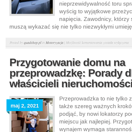
nieprzewidywalność toru spr
wyścig to wyjątkowe przeżyci
napięcia. Zawodnicy, którzy s
muszą wykazać się nie tylko niezwykłymi umiejęt
Wyścigi
Posted by
quadshop.pl
in
Motoryzacja
|
Możliwość komentowania
została wyłączona
motocyklowe:
Prędkość,
Przygotowanie domu na
umiejętności
przeprowadzkę: Porady d
i
pasja
właścicieli nieruchomośc
na
dwóch
Przeprowadzka to nie tylko 
kółkach
maj 2, 2021
także szereg ważnych kroków
podjąć, by nowi lokatorzy p
miejscu jak najlepiej. Przy
wynajem wymaga staranności