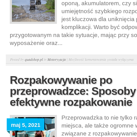
oponą, akumulatorem, czy si
umiejętność szybkiego roz
jest kluczowa dla uniknięci
komplikacji. Warto być odpo
przygotowanym na takie sytuacje, mając przy s
wyposażenie oraz...
Jak
Posted by
quadshop.pl
in
Motoryzacja
|
Możliwość komentowania
została wyłączona
radzić
sobie
Rozpakowywanie po
z
przeprowadzce: Sposoby
awariami
drogowymi:
efektywne rozpakowanie
Podstawowe
umiejętności
Przeprowadzka to nie tylko
i
maj 5, 2021
miejsca, ale także ogromne
procedury
związane z rozpakowywanie