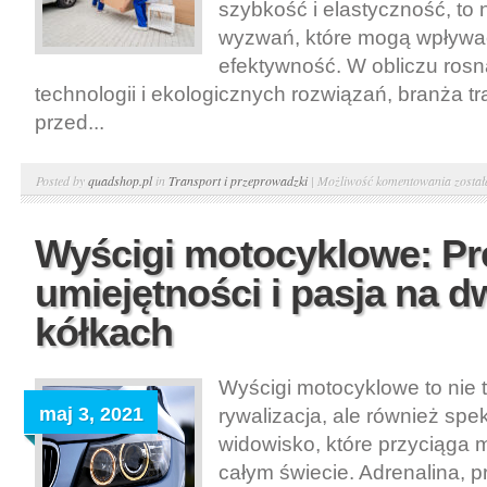
szybkość i elastyczność, to n
wyzwań, które mogą wpływa
efektywność. W obliczu ros
technologii i ekologicznych rozwiązań, branża tr
przed...
Trans
Posted by
quadshop.pl
in
Transport i przeprowadzki
|
Możliwość komentowania
zosta
drogo
Zalety
Wyścigi motocyklowe: Pr
wyzwa
umiejętności i pasja na 
i
trendy
kółkach
Wyścigi motocyklowe to nie 
maj 3, 2021
rywalizacja, ale również spe
widowisko, które przyciąga 
całym świecie. Adrenalina, p