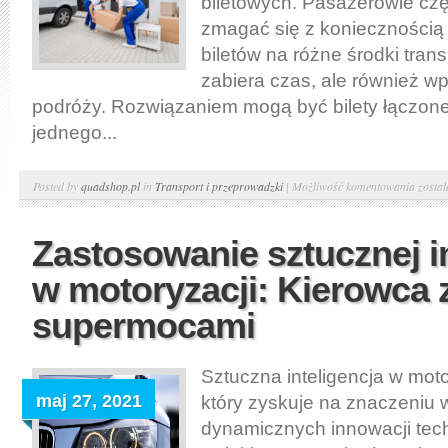
biletowych. Pasażerowie cz
zmagać się z koniecznością
biletów na różne środki trans
zabiera czas, ale również w
podróży. Rozwiązaniem mogą być bilety łączon
jednego...
Integr
Posted by
quadshop.pl
in
Transport i przeprowadzki
|
Możliwość komentowania
zosta
transp
public
Zastosowanie sztucznej in
Bilety
w motoryzacji: Kierowca 
łączon
i
supermocami
syste
jedne
Sztuczna inteligencja w moto
biletu
maj 27, 2021
który zyskuje na znaczeniu 
dynamicznych innowacji tec