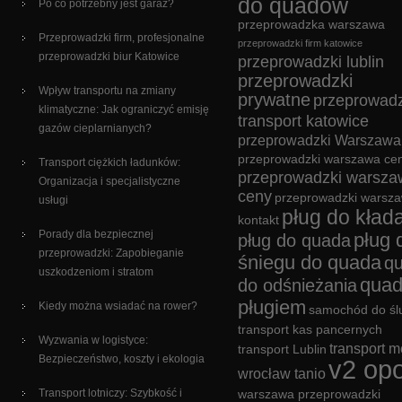
do quadów
Po co potrzebny jest garaż?
przeprowadzka warszawa
Przeprowadzki firm, profesjonalne
przeprowadzki firm katowice
przeprowadzki biur Katowice
przeprowadzki lublin
przeprowadzki
Wpływ transportu na zmiany
prywatne
przeprowadz
klimatyczne: Jak ograniczyć emisję
transport katowice
gazów cieplarnianych?
przeprowadzki Warszawa
przeprowadzki warszawa cen
Transport ciężkich ładunków:
przeprowadzki warsza
Organizacja i specjalistyczne
ceny
przeprowadzki warsz
usługi
pług do kład
kontakt
Porady dla bezpiecznej
pług 
pług do quada
przeprowadzki: Zapobieganie
śniegu do quada
q
uszkodzeniom i stratom
quad
do odśnieżania
pługiem
Kiedy można wsiadać na rower?
samochód do śl
transport kas pancernych
Wyzwania w logistyce:
transport m
transport Lublin
Bezpieczeństwo, koszty i ekologia
v2 opo
wrocław tanio
Transport lotniczy: Szybkość i
warszawa przeprowadzki