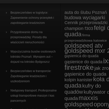
auta do ślubu Poznań
Bezpieczeństwo w logistyce:
budowa wyciągarki
Zapewnienie ochrony przesyłek i
Cennik przeprowadzki
zapobieganie kradzieżom
felgi 
champion f303
Przygotowanie domu na
quada
firma
przeprowadzkę: Porady dla
przeprowadzkowa katowice
właścicieli nieruchomości
goldspeed atv
goldspeed mxr 
Wypożyczalnia busów osobowych
gąsienica do quada
lotnisko Poznań. Wynajem aut –
ix
gąsienice do quada
dojazd na lotnisko Bydgoszcz
firestroke
jak zro
Bezpieczeństwo w transporcie:
gąsienice do quada
Zapobieganie kradzieżom i
koła 
kolpin kanister
uszkodzeniom
quada
kufry do
Nietypowy transport. Profesjonalne
quadów
kultywator 
usługi transportowe maszyn i kas
maxxis
quada
pancernych
goldspeed
opon