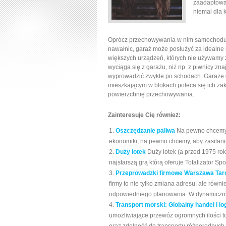
zaadaptowa
niemal dla 
Oprócz przechowywania w nim samochodu, 
nawałnic, garaż może posłużyć za idealne
większych urządzeń, których nie używamy z
wyciąga się z garażu, niż np. z piwnicy zn
wyprowadzić zwykle po schodach. Garaże
mieszkającym w blokach poleca się ich za
powierzchnię przechowywania.
Zainteresuje Cię również:
Oszczędzanie paliwa
Na pewno chcemy
ekonomiki, na pewno chcemy, aby zasilanie
Duży lotek
Duży lotek (a przed 1975 ro
najstarszą grą którą oferuje Totalizator Spor
Przeprowadzki firmowe Warszawa Tarc
firmy to nie tylko zmiana adresu, ale równ
odpowiedniego planowania. W dynamiczny
Transport morski: Globalny handel i lo
umożliwiające przewóz ogromnych ilości 