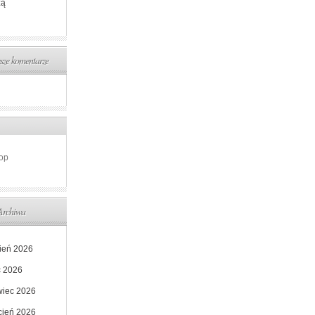
zą
ze komentarze
op
Archiwa
pień 2026
c 2026
wiec 2026
cień 2026