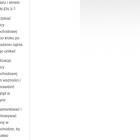
ażu i serwis
N-EN 3-7
używać
icy
chodowej
 po kroku po
ażeniu ognia
go unikać
lizacja
icy
chodowej:
n ważności i
sprawdzić
gląd w
tyce
zamontować i
chowywać
icę w
chodzie, by
łatwo