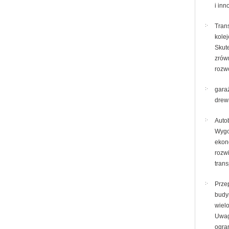
i in
Tran
kole
Skut
zrów
rozw
gara
drew
Auto
Wygo
ekon
rozw
tran
Prze
budy
wiel
Uwag
ogra