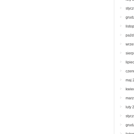
styc
grud
list
paźd
wrze
sier
lipie
czer
maj 
kwie
marz
luty 
styc
grud