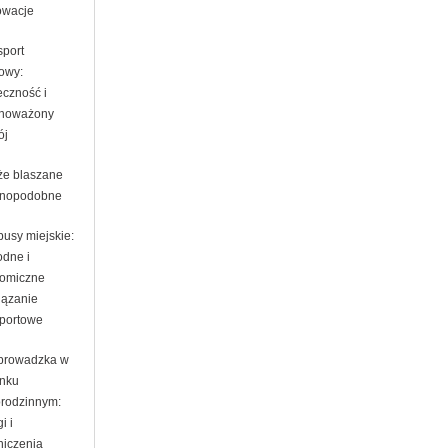
nowacje
sport
jowy:
eczność i
noważony
ój
że blaszane
nopodobne
busy miejskie:
dne i
omiczne
iązanie
sportowe
prowadzka w
nku
orodzinnym:
i i
niczenia