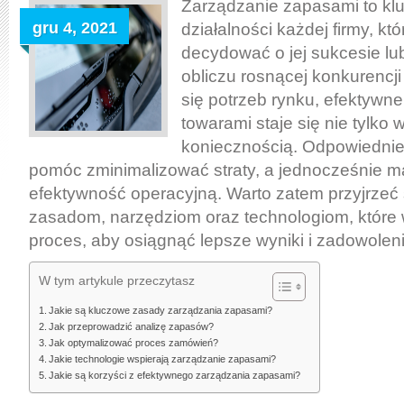
Minimalizacja
Zarządzanie zapasami to kl
strat
gru 4, 2021
działalności każdej firmy, kt
i
decydować o jej sukcesie lu
maksymalizacja
obliczu rosnącej konkurencji
efektywności
się potrzeb rynku, efektyw
towarami staje się nie tylko 
koniecznością. Odpowiednie
pomóc zminimalizować straty, a jednocześnie 
efektywność operacyjną. Warto zatem przyjrzeć
zasadom, narzędziom oraz technologiom, które 
proces, aby osiągnąć lepsze wyniki i zadowoleni
W tym artykule przeczytasz
Jakie są kluczowe zasady zarządzania zapasami?
Jak przeprowadzić analizę zapasów?
Jak optymalizować proces zamówień?
Jakie technologie wspierają zarządzanie zapasami?
Jakie są korzyści z efektywnego zarządzania zapasami?