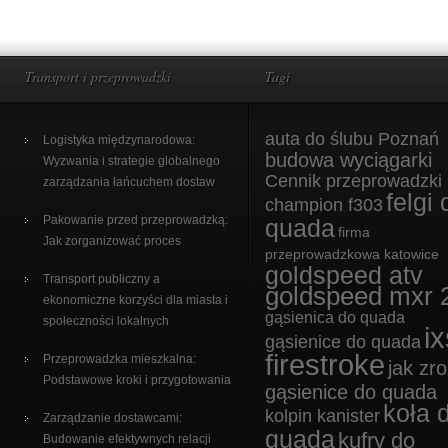
Transport i przeprowadzki
Tagi
auta do ślubu Poznań
Logistyka międzynarodowa:
budowa wyciągarki
Wyzwania i strategie globalnego
Cennik przeprowadzki
zarządzania łańcuchem dostaw
felgi 
champion f303
Pakowanie przed przeprowadzką:
quada
firma
Jak zorganizować proces
przeprowadzkowa katowice
goldspeed atv
Transport publiczny a
goldspeed mxr 
ekonomiczne korzyści dla miasta i
gąsienica do quada
społeczności lokalnych
ix
gąsienice do quada
firestroke
Przeprowadzka mieszkalna:
jak zro
Podstawowe kroki i przygotowania
gąsienice do quada
koła 
kolpin kanister
Zarządzanie dostawcami:
quada
kufry do
Budowanie efektywnych relacji