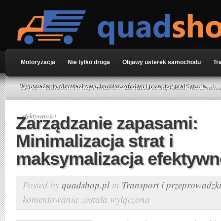
Motoryzacja
Nie tylko droga
Objawy usterek samochodu
Tr
Home
»
Transport i przeprowadzki
» Zarządzanie zapasami: Minimalizac
Wyposażenie obowiązkowe, bezpieczeństwo i przepisy praktyczne
efektywności
Zarządzanie zapasami:
Minimalizacja strat i
maksymalizacja efektywn
Posted by
quadshop.pl
in
Transport i przeprowadzk
komentowania
została wyłączona
Zarządzanie
zapasami: