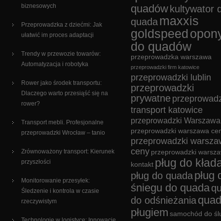
biznesowych
quadów
kultywator 
maxxis
quada
Przeprowadzka z dziećmi: Jak
goldspeed
opon
ułatwić im proces adaptacji
do quadów
Trendy w przewozie towarów:
przeprowadzka warszawa
Automatyzacja i robotyka
przeprowadzki firm katowice
przeprowadzki lublin
Rower jako środek transportu:
przeprowadzki
Dlaczego warto przesiąść się na
prywatne
przeprowadz
rower?
transport katowice
przeprowadzki Warszawa
Transport mebli. Profesjonalne
przeprowadzki warszawa cen
przeprowadzki Wrocław – tanio
przeprowadzki warsza
ceny
Zrównoważony transport: Kierunek
przeprowadzki warsz
pług do kład
przyszłości
kontakt
pług 
pług do quada
Monitorowanie przesyłek:
śniegu do quada
q
Śledzenie i kontrola w czasie
quad
do odśnieżania
rzeczywistym
pługiem
samochód do śl
Technologie w logistyce: Innowacje