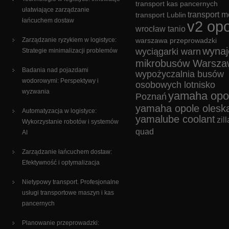
transport kas pancernych
ułatwiające zarządzanie
transport m
transport Lublin
łańcuchem dostaw
v2 opo
wrocław tanio
Zarządzanie ryzykiem w logistyce:
warszawa przeprowadzki
wyna
wyciągarki warn
Strategie minimalizacji problemów
mikrobusów Warsza
Badania nad pojazdami
wypożyczalnia busów
wodorowymi: Perspektywy i
osobowych lotnisko
wyzwania
yamaha opo
Poznań
yamaha opole olesk
Automatyzacja w logistyce:
yamalube coolant
zill
Wykorzystanie robotów i systemów
quad
AI
Zarządzanie łańcuchem dostaw:
Efektywność i optymalizacja
Nietypowy transport. Profesjonalne
usługi transportowe maszyn i kas
pancernych
Planowanie przeprowadzki: