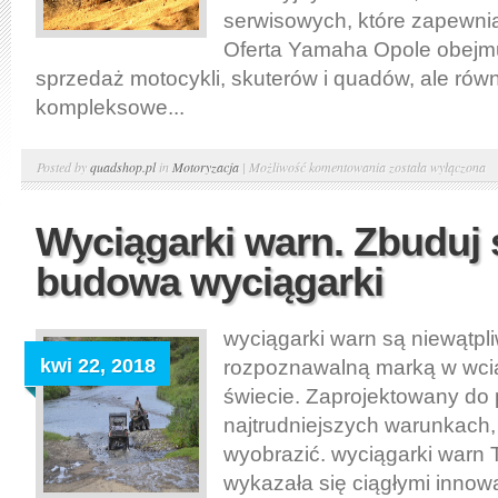
serwisowych, które zapewni
Oferta Yamaha Opole obejmuj
sprzedaż motocykli, skuterów i quadów, ale rów
kompleksowe...
Yamaha
Posted by
quadshop.pl
in
Motoryzacja
|
Możliwość komentowania
została wyłączona
Opole.
Liczy
Wyciągarki warn. Zbuduj
się
budowa wyciągarki
profesjonalizm
wyciągarki warn są niewątpli
kwi 22, 2018
rozpoznawalną marką w wci
świecie. Zaprojektowany do 
najtrudniejszych warunkach,
wyobrazić. wyciągarki warn 
wykazała się ciągłymi innow