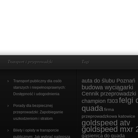
Transport i przeprowadzki
Tagi
auta do ślubu Poznań
Transport publiczny dla osób
budowa wyciągarki
starszych i niepełnosprawnych:
Cennik przeprowadzki
Dostępność i udogodnienia
felgi 
champion f303
Porady dla bezpiecznej
quada
firma
przeprowadzki: Zapobieganie
przeprowadzkowa katowice
uszkodzeniom i stratom
goldspeed atv
goldspeed mxr 
Bilety i opłaty w transporcie
gąsienica do quada
publicznym: Jak wybrać najlepszą