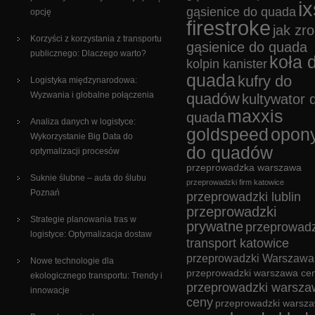
ix
gąsienice do quada
opcję
firestroke
jak zro
Korzyści z korzystania z transportu
gąsienice do quada
publicznego: Dlaczego warto?
koła 
kolpin kanister
quada
kufry do
Logistyka międzynarodowa:
Wyzwania i globalne połączenia
quadów
kultywator 
maxxis
quada
Analiza danych w logistyce:
goldspeed
opon
Wykorzystanie Big Data do
do quadów
optymalizacji procesów
przeprowadzka warszawa
Suknie ślubne – auta do ślubu
przeprowadzki firm katowice
Poznań
przeprowadzki lublin
przeprowadzki
Strategie planowania tras w
prywatne
przeprowadz
logistyce: Optymalizacja dostaw
transport katowice
przeprowadzki Warszawa
Nowe technologie dla
przeprowadzki warszawa cen
ekologicznego transportu: Trendy i
przeprowadzki warsza
innowacje
ceny
przeprowadzki warsz