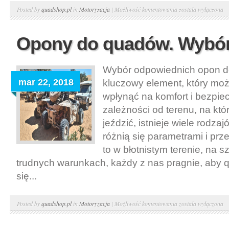
Zilla
Posted by
quadshop.pl
in
Motoryzacja
|
Możliwość komentowania
została wyłączona
quad.
Seria
Opony do quadów. Wybó
od
Maxxis
Wybór odpowiednich opon d
mar 22, 2018
kluczowy element, który mo
wpłynąć na komfort i bezpie
zależności od terenu, na kt
jeździć, istnieje wiele rodza
różnią się parametrami i pr
to w błotnistym terenie, na s
trudnych warunkach, każdy z nas pragnie, aby 
się...
Opony
Posted by
quadshop.pl
in
Motoryzacja
|
Możliwość komentowania
została wyłączona
do
quadów.