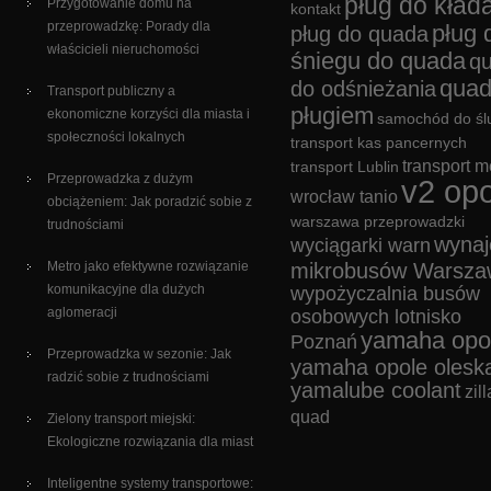
pług do kład
Przygotowanie domu na
kontakt
przeprowadzkę: Porady dla
pług 
pług do quada
właścicieli nieruchomości
śniegu do quada
q
quad
do odśnieżania
Transport publiczny a
pługiem
ekonomiczne korzyści dla miasta i
samochód do śl
społeczności lokalnych
transport kas pancernych
transport m
transport Lublin
Przeprowadzka z dużym
v2 opo
wrocław tanio
obciążeniem: Jak poradzić sobie z
warszawa przeprowadzki
trudnościami
wyna
wyciągarki warn
Metro jako efektywne rozwiązanie
mikrobusów Warsza
komunikacyjne dla dużych
wypożyczalnia busów
aglomeracji
osobowych lotnisko
yamaha opo
Poznań
Przeprowadzka w sezonie: Jak
yamaha opole olesk
radzić sobie z trudnościami
yamalube coolant
zill
quad
Zielony transport miejski:
Ekologiczne rozwiązania dla miast
Inteligentne systemy transportowe: