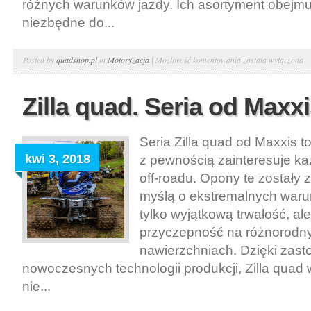
różnych warunków jazdy. Ich asortyment obejmu
niezbędne do...
Profesjonalne
Posted by
quadshop.pl
in
Motoryzacja
|
Możliwość komentowania
została wyłączona
wyposażenie
–
Zilla quad. Seria od Maxx
goldspeed
atv
Seria Zilla quad od Maxxis t
kwi 3, 2018
z pewnością zainteresuje ka
off-roadu. Opony te zostały
myślą o ekstremalnych warun
tylko wyjątkową trwałość, al
przyczepność na różnorodn
nawierzchniach. Dzięki zas
nowoczesnych technologii produkcji, Zilla quad 
nie...