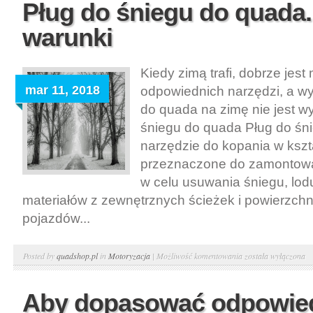
Pług do śniegu do quada
Wybór
warunki
opon
Kiedy zimą trafi, dobrze jest
mar 11, 2018
odpowiednich narzędzi, a w
do quada na zimę nie jest wy
śniegu do quada Pług do śn
narzędzie do kopania w kszta
przeznaczone do zamontowa
w celu usuwania śniegu, lodu
materiałów z zewnętrznych ścieżek i powierzchn
pojazdów...
Pług
Posted by
quadshop.pl
in
Motoryzacja
|
Możliwość komentowania
została wyłączona
do
śniegu
Aby dopasować odpowie
do