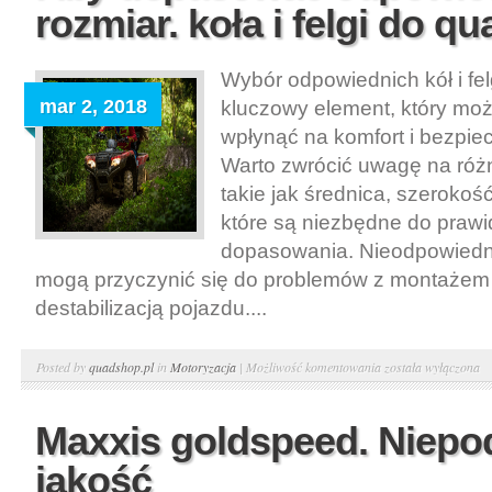
rozmiar. koła i felgi do q
quada.
Zimowe
warunki
Wybór odpowiednich kół i fe
mar 2, 2018
kluczowy element, który mo
wpłynąć na komfort i bezpie
Warto zwrócić uwagę na róż
takie jak średnica, szerokość
które są niezbędne do praw
dopasowania. Nieodpowiedn
mogą przyczynić się do problemów z montażem
destabilizacją pojazdu....
Aby
Posted by
quadshop.pl
in
Motoryzacja
|
Możliwość komentowania
została wyłączona
dopasować
odpowiedni
Maxxis goldspeed. Niepo
rozmiar.
jakość
koła