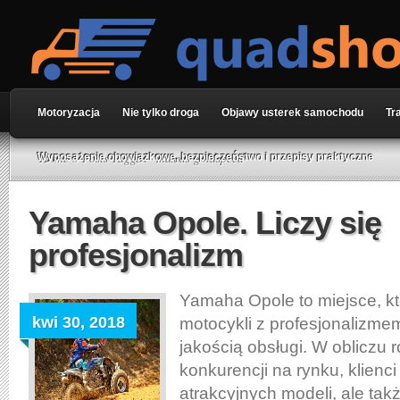
Motoryzacja
Nie tylko droga
Objawy usterek samochodu
Tr
Home
» Posts Tagged "maxxis goldspeed"
Wyposażenie obowiązkowe, bezpieczeństwo i przepisy praktyczne
Yamaha Opole. Liczy się
profesjonalizm
Yamaha Opole to miejsce, kt
kwi 30, 2018
motocykli z profesjonalizme
jakością obsługi. W obliczu 
konkurencji na rynku, klienci
atrakcyjnych modeli, ale ta