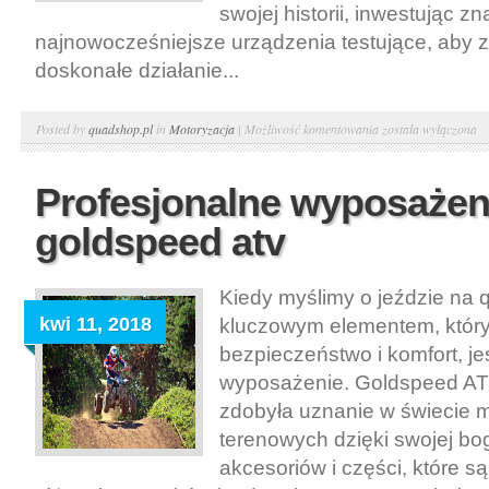
swojej historii, inwestując z
najnowocześniejsze urządzenia testujące, aby 
doskonałe działanie...
Wyciągarki
Posted by
quadshop.pl
in
Motoryzacja
|
Możliwość komentowania
została wyłączona
warn.
Zbuduj
Profesjonalne wyposażen
sam
goldspeed atv
–
budowa
wyciągarki
Kiedy myślimy o jeździe na 
kwi 11, 2018
kluczowym elementem, któr
bezpieczeństwo i komfort, j
wyposażenie. Goldspeed ATV
zdobyła uznanie w świecie m
terenowych dzięki swojej bog
akcesoriów i części, które 