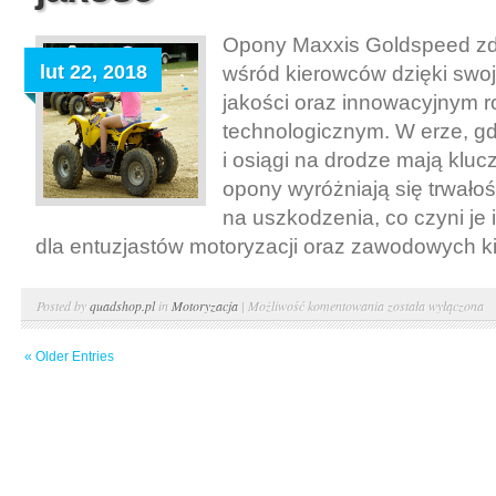
i
felgi
Opony Maxxis Goldspeed zd
do
lut 22, 2018
wśród kierowców dzięki swoj
quada
jakości oraz innowacyjnym 
technologicznym. W erze, g
i osiągi na drodze mają kluc
opony wyróżniają się trwałoś
na uszkodzenia, co czyni j
dla entuzjastów motoryzacji oraz zawodowych ki
Maxxis
Posted by
quadshop.pl
in
Motoryzacja
|
Możliwość komentowania
została wyłączona
goldspeed.
« Older Entries
Niepodważalna
jakość