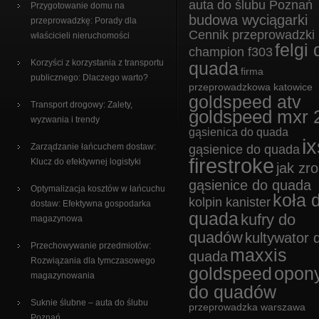
auta do ślubu Poznań
Przygotowanie domu na
budowa wyciągarki
przeprowadzkę: Porady dla
Cennik przeprowadzki
właścicieli nieruchomości
felgi 
champion f303
Korzyści z korzystania z transportu
quada
firma
publicznego: Dlaczego warto?
przeprowadzkowa katowice
goldspeed atv
Transport drogowy: Zalety,
goldspeed mxr 
wyzwania i trendy
gąsienica do quada
ix
Zarządzanie łańcuchem dostaw:
gąsienice do quada
firestroke
Klucz do efektywnej logistyki
jak zro
gąsienice do quada
Optymalizacja kosztów w łańcuchu
koła 
kolpin kanister
dostaw: Efektywna gospodarka
quada
kufry do
magazynowa
quadów
kultywator 
Przechowywanie przedmiotów:
maxxis
quada
Rozwiązania dla tymczasowego
goldspeed
opon
magazynowania
do quadów
Suknie ślubne – auta do ślubu
przeprowadzka warszawa
Poznań