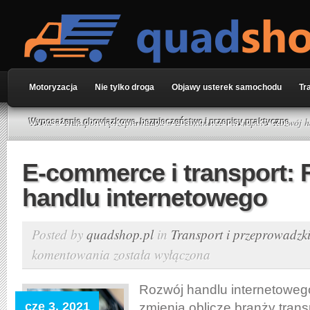
Motoryzacja
Nie tylko droga
Objawy usterek samochodu
Tr
Home
»
Transport i przeprowadzki
» E-commerce i transport: Rozwój h
Wyposażenie obowiązkowe, bezpieczeństwo i przepisy praktyczne
E-commerce i transport:
handlu internetowego
Posted by
quadshop.pl
in
Transport i przeprowadzk
komentowania
została wyłączona
E-
commerce
i
Rozwój handlu internetowego
transport:
cze 3, 2021
zmienia oblicze branży trans