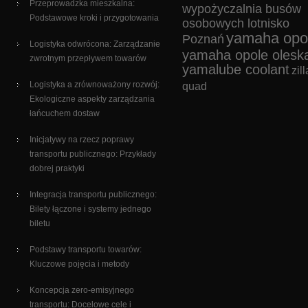
Przeprowadzka mieszkalna:
wypożyczalnia busów
Podstawowe kroki i przygotowania
osobowych lotnisko
yamaha opo
Poznań
Logistyka odwrócona: Zarządzanie
yamaha opole olesk
zwrotnym przepływem towarów
yamalube coolant
zill
Logistyka a zrównoważony rozwój:
quad
Ekologiczne aspekty zarządzania
łańcuchem dostaw
Inicjatywy na rzecz poprawy
transportu publicznego: Przykłady
dobrej praktyki
Integracja transportu publicznego:
Bilety łączone i systemy jednego
biletu
Podstawy transportu towarów:
Kluczowe pojęcia i metody
Koncepcja zero-emisyjnego
transportu: Docelowe cele i