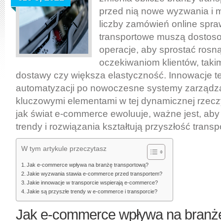
Rozwój
przed nią nowe wyzwania i m
handlu
liczby zamówień online spraw
internetowego
transportowe muszą dostos
operacje, aby sprostać ros
oczekiwaniom klientów, taki
dostawy czy większa elastyczność. Innowacje t
automatyzacji po nowoczesne systemy zarządzani
kluczowymi elementami w tej dynamicznej rzecz
jak świat e-commerce ewoluuje, ważne jest, aby 
trendy i rozwiązania kształtują przyszłość transp
W tym artykule przeczytasz
Jak e-commerce wpływa na branżę transportową?
Jakie wyzwania stawia e-commerce przed transportem?
Jakie innowacje w transporcie wspierają e-commerce?
Jakie są przyszłe trendy w e-commerce i transporcie?
Jak e-commerce wpływa na branż