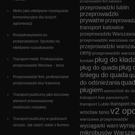
przeprowadzki firm katowice
przeprowadzki lublin
Metro jako efektywne rozwiązanie
przeprowadzki
komunikacyjne dla dużych
prywatne
przeprowadz
aglomeracji
transport katowice
przeprowadzki Warszawa
Rozpakowywanie po
przeprowadzki warszawa cen
przeprowadzce: Sposoby na
przeprowadzki warsza
efektywne rozpakowanie
ceny
przeprowadzki warsz
pług do kład
Transport mebli. Profesjonalne
kontakt
przeprowadzki Wrocław – tanio
pług 
pług do quada
śniegu do quada
q
Przeprowadzki firm, profesjonalne
quad
do odśnieżania
przeprowadzki biur Katowice
pługiem
samochód do śl
Transport publiczny jako kluczowy
transport kas pancernych
element zrównoważonej
transport m
transport Lublin
mobilności miejskiej
v2 opo
wrocław tanio
Transport publiczny w godzinach
warszawa przeprowadzki
wyna
wyciągarki warn
szczytu: Jak radzić sobie z tłumem
mikrobusów Warsza