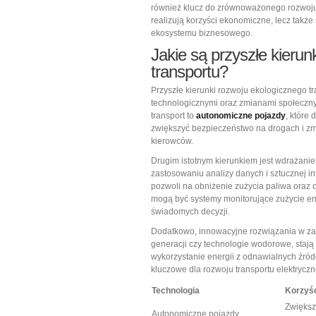
również klucz do zrównoważonego rozwoju na
realizują korzyści ekonomiczne, lecz takż
ekosystemu biznesowego.
Jakie są przyszłe kierun
transportu?
Przyszłe kierunki rozwoju ekologicznego t
technologicznymi oraz zmianami społeczny
transport to
autonomiczne pojazdy
, które
zwiększyć bezpieczeństwo na drogach i z
kierowców.
Drugim istotnym kierunkiem jest wdrażani
zastosowaniu analizy danych i sztucznej in
pozwoli na obniżenie zużycia paliwa oraz
mogą być systemy monitorujące zużycie en
świadomych decyzji.
Dodatkowo, innowacyjne rozwiązania w za
generacji czy technologie wodorowe, stają 
wykorzystanie energii z odnawialnych źród
kluczowe dla rozwoju transportu elektrycz
Technologia
Korzyś
Zwiększ
Autonomiczne pojazdy