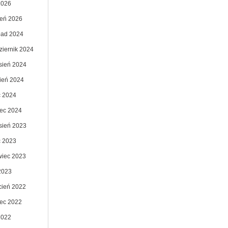
2026
zeń 2026
opad 2024
ziernik 2024
sień 2024
pień 2024
c 2024
ec 2024
sień 2023
c 2023
wiec 2023
2023
cień 2022
ec 2022
2022