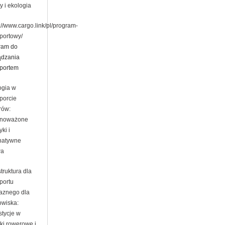
y i ekologia
://www.cargo.link/pl/program-
sportowy/
ram do
ądzania
sportem
ogia w
porcie
rów:
noważone
yki i
rnatywne
wa
struktura dla
portu
jaznego dla
owiska:
stycje w
ki rowerowe i