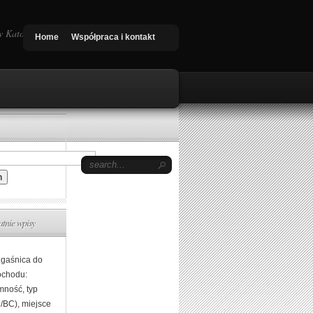
 Katowice, Nowy Targ. Quad shop
Home
Współpraca i kontakt
atnie wpisy
 gaśnica do
chodu:
mność, typ
/BC), miejsce