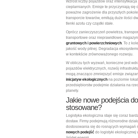
Wzrost liczby pojazdów oraz intensyfikacj
cieplarnianych. Emisje te przyczyniają się
poważne zagrożenie dla przyszłych pokol
transporcie towarów, emitują duże ilości d
tlenki azotu czy cząstki stałe.
Oprócz zanieczyszczeń powietrza, transpo
transportowe oraz nieprawidłowe magazy
gruntowych i powierzchniowych
. To z ko
jakość wody pitnej. Degradacja ekosyste
w kontekście zrównoważonego rozwoju.
W obliczu tych wyzwań, konieczne jest wd
pojazdów elektrycznych, rozwój infrastruk
mogą znacząco zmniejszyć emisje związan
inicjatyw ekologicznych
na poziomie lokal
przedsiębiorstw podejmie działania na rze
planety.
Jakie nowe podejścia do 
stosowane?
Logistyka ekologiczna staje się coraz bard
dostaw. Firmy podejmują różnorodne dział
dostosowania się do rosnących wymagań 
nowych podejść
do logistyki ekologicznej
źródeł energii.