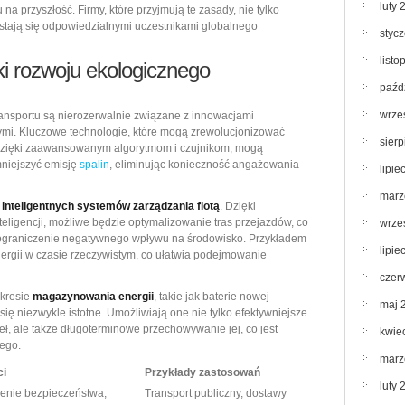
luty 
 przyszłość. Firmy, które przyjmują te zasady, nie tylko
e stają się odpowiedzialnymi uczestnikami globalnego
styc
list
ki rozwoju ekologicznego
paźd
wrze
ransportu są nierozerwalnie związane z innowacjami
mi. Kluczowe technologie, które mogą zrewolucjonizować
sier
 dzięki zaawansowanym algorytmom i czujnikom, mogą
mniejszyć emisję
spalin
, eliminując konieczność angażowania
lipie
marz
e
inteligentnych systemów zarządzania flotą
. Dzięki
teligencji, możliwe będzie optymalizowanie tras przejazdów, co
wrze
 ograniczenie negatywnego wpływu na środowisko. Przykładem
lipie
ergii w czasie rzeczywistym, co ułatwia podejmowanie
czer
kresie
magazynowania energii
, takie jak baterie nowej
maj 
się niezwykle istotne. Umożliwiają one nie tylko efektywniejsze
eł, ale także długoterminowe przechowywanie jej, co jest
kwie
nego.
marz
ci
Przykłady zastosowań
luty 
enie bezpieczeństwa,
Transport publiczny, dostawy