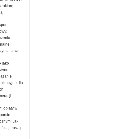
strukturę
zą
sport
jowy:
czenia
nalne i
zymiastowe
o jako
tywne
iązanie
nikacyjne dla
ch
meracji
y i opłaty w
porcie
icznym: Jak
ać najlepszą
ę