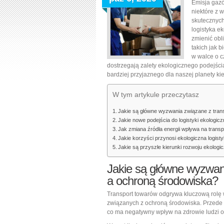
Emisja gazó
niektóre z 
skutecznych
logistyka e
zmienić obl
takich jak b
w walce o c
dostrzegają zalety ekologicznego podejśc
bardziej przyjaznego dla naszej planety ki
W tym artykule przeczytasz
Jakie są główne wyzwania związane z tra
Jakie nowe podejścia do logistyki ekologic
Jak zmiana źródła energii wpływa na trans
Jakie korzyści przynosi ekologiczna logisty
Jakie są przyszłe kierunki rozwoju ekologi
Jakie są główne wyzwan
a ochroną środowiska?
Transport towarów odgrywa kluczową rolę 
związanych z ochroną środowiska. Przede 
co ma negatywny wpływ na zdrowie ludzi o