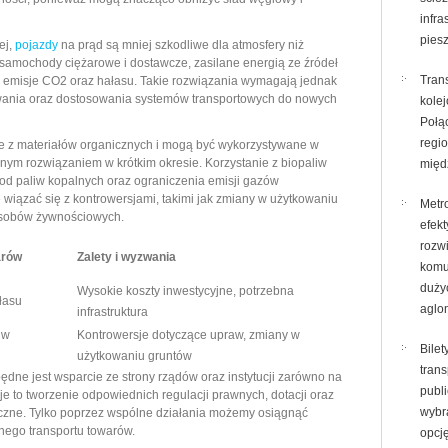
infra
pies
ej,
pojazdy
na prąd są mniej szkodliwe dla atmosfery niż
 samochody ciężarowe i dostawcze, zasilane energią ze źródeł
Tran
emisje CO2 oraz hałasu. Takie rozwiązania wymagają jednak
dowania oraz dostosowania systemów transportowych do nowych
kole
Połą
regio
ne z materiałów organicznych i mogą być wykorzystywane w
cznym rozwiązaniem w krótkim okresie. Korzystanie z biopaliw
międ
 od paliw kopalnych oraz ograniczenia emisji gazów
 wiązać się z kontrowersjami, takimi jak zmiany w użytkowaniu
Metr
asobów żywnościowych.
efek
rozw
arów
Zalety i wyzwania
komu
duży
Wysokie koszty inwestycyjne, potrzebna
łasu
aglo
infrastruktura
 w
Kontrowersje dotyczące upraw, zmiany w
Bilet
użytkowaniu gruntów
trans
ędne jest wsparcie ze strony rządów oraz instytucji zarówno na
publ
e to tworzenie odpowiednich regulacji prawnych, dotacji oraz
wybr
iczne. Tylko poprzez wspólne działania możemy osiągnąć
ego transportu towarów.
opcj