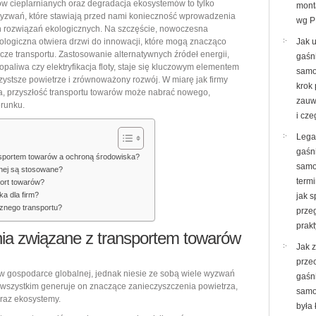
w cieplarnianych oraz degradacja ekosystemów to tylko
mont
środowiska:
wyzwań, które stawiają przed nami konieczność wprowadzenia
wg P
 rozwiązań ekologicznych. Na szczęście, nowoczesna
Nowe
kologiczna otwiera drzwi do innowacji, które mogą znacząco
Jak 
podejścia
icze transportu. Zastosowanie alternatywnych źródeł energii,
gaśn
do
iopaliwa czy elektryfikacja floty, staje się kluczowym elementem
samo
zystsze powietrze i zrównoważony rozwój. W miarę jak firmy
logistyki
krok
ia, przyszłość transportu towarów może nabrać nowego,
ekologicznej
zauw
erunku.
i cze
Lega
gaśn
nsportem towarów a ochroną środowiska?
samo
znej są stosowane?
termi
port towarów?
ka dla firm?
jak 
cznego transportu?
prze
prak
ia związane z transportem towarów
Jak 
prze
w gospodarce globalnej, jednak niesie ze sobą wiele wyzwań
gaśn
wszystkim generuje on znaczące zanieczyszczenia powietrza,
samo
raz ekosystemy.
była 