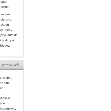
ępna i
ieczna
nostyka
uterowa
chodu –
y i kiedy
ączyć auto do
 i odczytać
 błędów
 i przeprowadzki
ie ślubne –
 do ślubu
ań
ania w
tyce:
ieczeństwo,