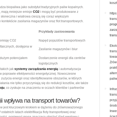
koszt
za biopaliwa jako substytut tradycyjnych paliw kopalnych.
ol, mają mniejsze emisje
CO2
i mogą być produkowane z
https
słoneczna i wiatrowa cieszą się coraz większym
tran
 kontekście zasilania magazynów oraz flot transportowych.
prog
zarz
Przykłady zastosowania
tran
 emisję CO2
Napęd pojazdów transportowych
Ekol
ltaicznych, dostępna w
Zasilanie magazynów i biur
trans
towa
z dużym potencjałem
Dostarczenie energii dla centrów
Zrów
logistycznych
prakt
takich jak
systemy zarządzania energią
i automatyzacja
alte
 w poprawie efektywności energetycznej. Nowoczesne
użycia energii oraz identyfikowanie obszarów, w których
pali
ania nie tylko przyczyniają się do redukcji kosztów, ale także
oju
, co zyskuje na znaczeniu w oczach klientów i partnerów
Infra
trans
ii wpływa na transport towarów?
przy
środ
arów jest kluczowym krokiem w dążeniu do zrównoważonego
Inwe
ostatnich latach elektrifikacja floty transportowej oraz
ścież
rności, ponieważ mogą znacząco obniżyć ślad węglowy i