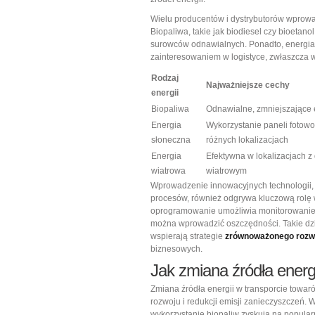
Wielu producentów i dystrybutorów wprowad
Biopaliwa, takie jak biodiesel czy bioetan
surowców odnawialnych. Ponadto, energia 
zainteresowaniem w logistyce, zwłaszcza w
Rodzaj
Najważniejsze cechy
energii
Biopaliwa
Odnawialne, zmniejszające
Energia
Wykorzystanie paneli fotowo
słoneczna
różnych lokalizacjach
Energia
Efektywna w lokalizacjach 
wiatrowa
wiatrowym
Wprowadzenie innowacyjnych technologii, 
procesów, również odgrywa kluczową rolę
oprogramowanie umożliwia monitorowanie z
można wprowadzić oszczędności. Takie dział
wspierają strategie
zrównoważonego rozw
biznesowych.
Jak zmiana źródła energ
Zmiana źródła energii w transporcie tow
rozwoju i redukcji emisji zanieczyszczeń. W 
wykorzystanie biopaliw zyskują na popula