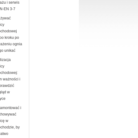
ażu i serwis
N-EN 3-7
używać
icy
chodowej
 po kroku po
ażeniu ognia
go unikać
lizacja
icy
chodowej:
n ważności i
sprawdzić
gląd w
tyce
zamontować i
chowywać
icę w
chodzie, by
łatwo