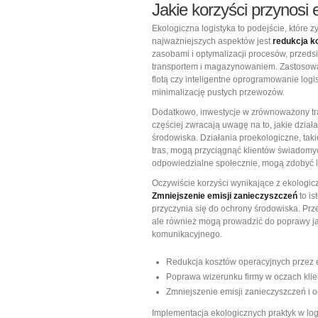
Jakie korzyści przynosi 
Ekologiczna logistyka to podejście, które 
najważniejszych aspektów jest
redukcja k
zasobami i optymalizacji procesów, przed
transportem i magazynowaniem. Zastosowan
flotą czy inteligentne oprogramowanie log
minimalizację pustych przewozów.
Dodatkowo, inwestycje w zrównoważony t
częściej zwracają uwagę na to, jakie dzia
środowiska. Działania proekologiczne, taki
tras, mogą przyciągnąć klientów świadomyc
odpowiedzialne społecznie, mogą zdobyć loj
Oczywiście korzyści wynikające z ekologicz
Zmniejszenie emisji zanieczyszczeń
to is
przyczynia się do ochrony środowiska. Prz
ale również mogą prowadzić do poprawy ja
komunikacyjnego.
Redukcja kosztów operacyjnych przez 
Poprawa wizerunku firmy w oczach kli
Zmniejszenie emisji zanieczyszczeń i 
Implementacja ekologicznych praktyk w log