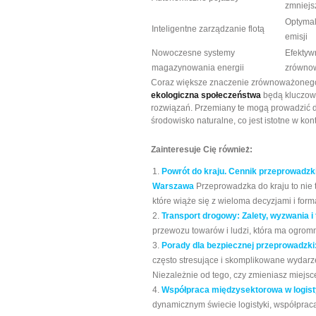
zmniejs
Optymal
Inteligentne zarządzanie flotą
emisji
Nowoczesne systemy
Efektyw
magazynowania energii
zrówno
Coraz większe znaczenie zrównoważonego 
ekologiczna społeczeństwa
będą kluczowe
rozwiązań. Przemiany te mogą prowadzić 
środowisko naturalne, co jest istotne w k
Zainteresuje Cię również:
Powrót do kraju. Cennik przeprowadz
Warszawa
Przeprowadzka do kraju to nie 
które wiąże się z wieloma decyzjami i forma
Transport drogowy: Zalety, wyzwania i
przewozu towarów i ludzi, która ma ogrom
Porady dla bezpiecznej przeprowadzki
często stresujące i skomplikowane wydarz
Niezależnie od tego, czy zmieniasz miejsce
Współpraca międzysektorowa w logist
dynamicznym świecie logistyki, współpra