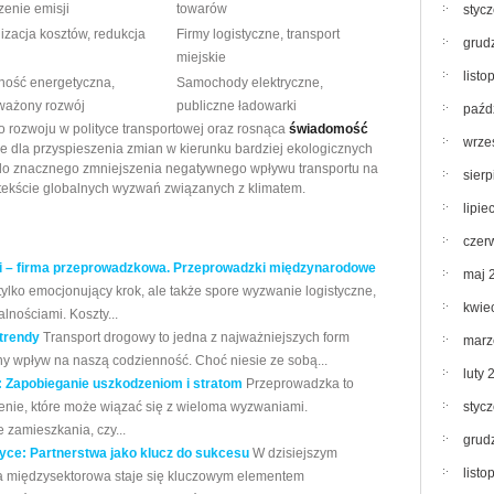
zenie emisji
towarów
styc
izacja kosztów, redukcja
Firmy logistyczne, transport
grud
miejskie
list
ność energetyczna,
Samochody elektryczne,
ważony rozwój
publiczne ładowarki
paźd
rozwoju w polityce transportowej oraz rosnąca
świadomość
wrze
 dla przyspieszenia zmian w kierunku bardziej ekologicznych
do znacznego zmniejszenia negatywnego wpływu transportu na
sier
ontekście globalnych wyzwań związanych z klimatem.
lipie
czer
ki – firma przeprowadzkowa. Przeprowadzki międzynarodowe
maj 
tylko emocjonujący krok, ale także spore wyzwanie logistyczne,
kwie
lnościami. Koszty...
 trendy
Transport drogowy to jedna z najważniejszych form
marz
ny wpływ na naszą codzienność. Choć niesie ze sobą...
luty 
: Zapobieganie uszkodzeniom i stratom
Przeprowadzka to
enie, które może wiązać się z wieloma wyzwaniami.
styc
 zamieszkania, czy...
grud
yce: Partnerstwa jako klucz do sukcesu
W dzisiejszym
list
ca międzysektorowa staje się kluczowym elementem