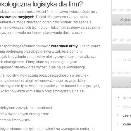
ekologiczna logistyka dla firm?
zyskuje na popularności wśród firm na całym świecie. Jednym z
osztów operacyjnych
. Dzięki efektywnemu zarządzaniu
Najnows
siębiorstwa mogą znacząco ograniczyć wydatki związane z
ie nowoczesnych technologii, takich jak systemy zarządzania
istyczne, pozwala na lepsze planowanie dostaw oraz
ransport mogą również poprawić
wizerunek firmy
. Klienci coraz
łania podejmują przedsiębiorstwa w zakresie ochrony
e jak korzystanie z pojazdów elektrycznych czy optymalizacja
quad sh
h ekologicznie. Firmy, które są postrzegane jako
alność klientów oraz wyróżnić się na tle konkurencji.
nej logistyki wykraczają poza oszczędności i wizerunek.
totny element strategii zrównoważonego rozwoju, który
emiany te nie tylko wspierają walkę ze zmianami klimatycznymi,
kości powietrza w miastach oraz zmniejszenia hałasu
sier
lipie
efektywne zarządzanie zasobami.
entów świadomych ekologicznie.
czer
ochrona środowiska.
kwie
istyce stanowi nie tylko odpowiedź na wymagania rynku, ale