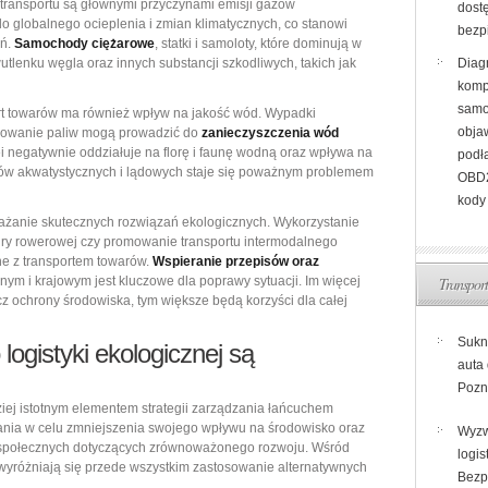
a transportu są głównymi przyczynami emisji gazów
dost
 do globalnego ocieplenia i zmian klimatycznych, co stanowi
bezp
eń.
Samochody ciężarowe
, statki i samoloty, które dominują w
wutlenku węgla oraz innych substancji szkodliwych, takich jak
Diag
komp
samo
rt towarów ma również wpływ na jakość wód. Wypadki
objaw
nowanie paliw mogą prowadzić do
zanieczyszczenia wód
lei negatywnie oddziałuje na florę i faunę wodną oraz wpływa na
podł
mów akwatystycznych i lądowych staje się poważnym problemem
OBD2
kody
rażanie skutecznych rozwiązań ekologicznych. Wykorzystanie
tury rowerowej czy promowanie transportu intermodalnego
e z transportem towarów.
Wspieranie przepisów oraz
nym i krajowym jest kluczowe dla poprawy sytuacji. Im więcej
Transport
cz ochrony środowiska, tym większe będą korzyści dla całej
Sukn
logistyki ekologicznej są
auta
Pozn
ziej istotnym elementem strategii zarządzania łańcuchem
ania w celu zmniejszenia swojego wpływu na środowisko oraz
Wyzw
społecznych dotyczących zrównoważonego rozwoju. Wśród
logis
 wyróżniają się przede wszystkim zastosowanie alternatywnych
Bezp