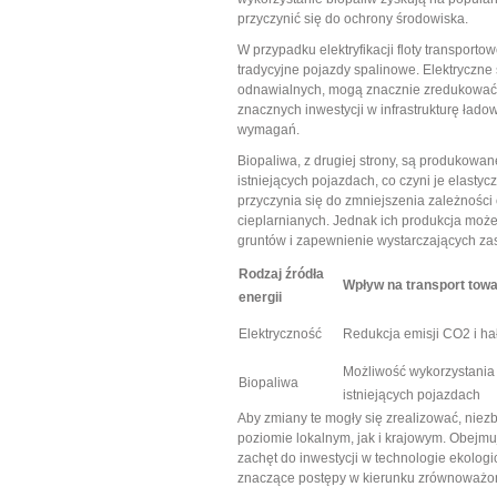
przyczynić się do ochrony środowiska.
W przypadku elektryfikacji floty transportow
tradycyjne pojazdy spalinowe. Elektryczne
odnawialnych, mogą znacznie zredukować 
znacznych inwestycji w infrastrukturę ła
wymagań.
Biopaliwa, z drugiej strony, są produkowa
istniejących pojazdach, co czyni je elasty
przyczynia się do zmniejszenia zależności
cieplarnianych. Jednak ich produkcja może
gruntów i zapewnienie wystarczających z
Rodzaj źródła
Wpływ na transport tow
energii
Elektryczność
Redukcja emisji CO2 i ha
Możliwość wykorzystania
Biopaliwa
istniejących pojazdach
Aby zmiany te mogły się zrealizować, niezb
poziomie lokalnym, jak i krajowym. Obejmuj
zachęt do inwestycji w technologie ekolog
znaczące postępy w kierunku zrównoważon