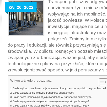
publicznego:
Transport publiczny odgrywa
Inwestycje
kwi 20, 2022
codziennym życiu mieszkań
i
wpływając na ich mobilność,
rozwój
jakość powietrza. W Polsce 
sieci
inwestycje, mające na celu 
istniejącej infrastruktury or
połączeń. Zmiany te nie tylk
do pracy i edukacji, ale również przyczyniają si
środowiska. W obliczu rosnących potrzeb mies
związanych z urbanizacją, ważne jest, aby śledz
technologiczne i plany na przyszłość, które mog
zrewolucjonizować sposób, w jaki poruszamy si
W tym artykule przeczytasz
Jakie są kluczowe inwestycje w infrastrukturę transportu publicznego w Polsce?
Jakie są korzyści z rozwoju transportu publicznego?
Jakie nowe technologie są wprowadzane w transporcie publicznym?
Jakie są wyzwania związane z rozwojem transportu publicznego?
Jakie są plany na przyszłość w zakresie transportu publicznego?