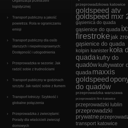
Organizacja przestrzeni
przeprowadzkowa katowice
logistycznej
goldspeed atv
goldspeed mxr 
Transport publiczny a jakość
gąsienica do quada
powietrza: Rola w ograniczaniu
ix
gąsienice do quada
emisji
firestroke
jak zro
Transport publiczny dla osób
gąsienice do quada
starszych i niepełnosprawnych:
koła 
kolpin kanister
Dostępność i udogodnienia
quada
kufry do
Przeprowadzka w sezonie: Jak
quadów
kultywator 
radzić sobie z trudnościami
maxxis
quada
goldspeed
opon
Transport publiczny w godzinach
do quadów
szczytu: Jak radzić sobie z tłumem
przeprowadzka warszawa
Transport lotniczy: Szybkość i
przeprowadzki firm katowice
globalne połączenia
przeprowadzki lublin
przeprowadzki
Przeprowadzka z zwierzętami:
prywatne
przeprowadz
Porady dla właścicieli zwierząt
transport katowice
domowych