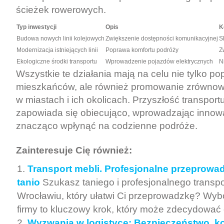
ścieżek rowerowych.
Typ inwestycji
Opis
K
Budowa nowych linii kolejowych
Zwiększenie dostępności komunikacyjnej
S
Modernizacja istniejących linii
Poprawa komfortu podróży
Z
Ekologiczne środki transportu
Wprowadzenie pojazdów elektrycznych
N
Wszystkie te działania mają na celu nie tylko po
mieszkańców, ale również promowanie zrówno
w miastach i ich okolicach. Przyszłość transpor
zapowiada się obiecująco, wprowadzając innow
znacząco wpłynąć na codzienne podróże.
Zainteresuje Cię również:
Transport mebli. Profesjonalne przeprowa
tanio
Szukasz taniego i profesjonalnego transp
Wrocławiu, który ułatwi Ci przeprowadzkę? Wyb
firmy to kluczowy krok, który może zdecydować o
Wyzwania w logistyce: Bezpieczeństwo, ko