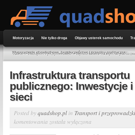
Motoryzacja
Nie tylko droga
Objawy usterek samochodu
Tr
Home
»
Transport i przeprowadzki
» Infrastruktura transportu publiczne
Wyposażenie obowiązkowe, bezpieczeństwo i przepisy praktyczne
Infrastruktura transportu
publicznego: Inwestycje i
sieci
Posted by
quadshop.pl
in
Transport i przeprowadzk
komentowania
została wyłączona
Infrastruktura
transportu