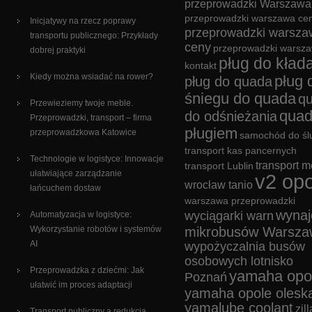
przeprowadzki Warszawa
przeprowadzki warszawa cen
Inicjatywy na rzecz poprawy
przeprowadzki warsza
transportu publicznego: Przykłady
ceny
przeprowadzki warsz
dobrej praktyki
pług do kład
kontakt
Kiedy można wsiadać na rower?
pług 
pług do quada
śniegu do quada
q
Przewieziemy twoje meble.
quad
do odśnieżania
Przeprowadzki, transport – firma
pługiem
przeprowadzkowa Katowice
samochód do śl
transport kas pancernych
Technologie w logistyce: Innowacje
transport m
transport Lublin
ułatwiające zarządzanie
v2 opo
wrocław tanio
łańcuchem dostaw
warszawa przeprowadzki
wyna
wyciągarki warn
Automatyzacja w logistyce:
Wykorzystanie robotów i systemów
mikrobusów Warsza
AI
wypożyczalnia busów
osobowych lotnisko
Przeprowadzka z dziećmi: Jak
yamaha opo
Poznań
ułatwić im proces adaptacji
yamaha opole olesk
yamalube coolant
zill
Transport publiczny a redukcja