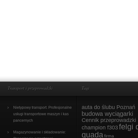
Transport i przeprowadzki
Tagi
auta do ślubu Poznań
Nietypowy transport. Profesjonalne
budowa wyciągarki
usługi transportowe maszyn i kas
Cennik przeprowadzki
pancernych
felgi 
champion f303
Magazynowanie i składowanie:
quada
firma