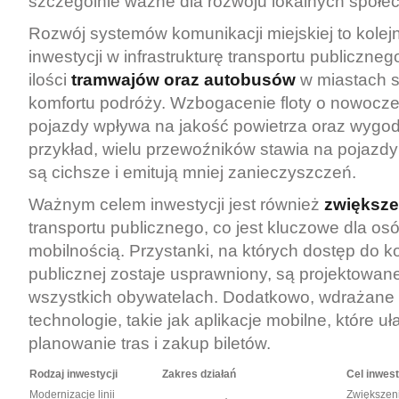
szczególnie ważne dla rozwoju lokalnych społec
Rozwój systemów komunikacji miejskiej to kolej
inwestycji w infrastrukturę transportu publiczne
ilości
tramwajów oraz autobusów
w miastach s
komfortu podróży. Wzbogacenie floty o nowocze
pojazdy wpływa na jakość powietrza oraz wygo
przykład, wielu przewoźników stawia na pojazdy 
są cichsze i emitują mniej zanieczyszczeń.
Ważnym celem inwestycji jest również
zwiększe
transportu publicznego, co jest kluczowe dla os
mobilnością. Przystanki, na których dostęp do k
publicznej zostaje usprawniony, są projektowan
wszystkich obywatelach. Dodatkowo, wdrażane
technologie, takie jak aplikacje mobilne, które 
planowanie tras i zakup biletów.
Rodzaj inwestycji
Zakres działań
Cel inwest
Modernizacje linii
Zwiększeni