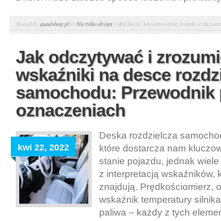
Jakie
Posted by
quadshop.pl
in
Nie tylko droga
|
Możliwość komentowania
została wyłączon
są
stopnie
Jak odczytywać i zrozum
uszkodzenia
wskaźniki na desce rozdzi
stawu
samochodu: Przewodnik
oznaczeniach
Deska rozdzielcza samochod
kwi 22, 2022
które dostarcza nam kluczow
stanie pojazdu, jednak wiel
z interpretacją wskaźników, k
znajdują. Prędkościomierz, o
wskaźnik temperatury silnik
paliwa – każdy z tych elem