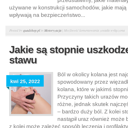
przedstawimy, jakie materiał
używane w konstrukcji samochodów, jakie mają w
wpływają na bezpieczeństwo...
Nowoczesne
Posted by
quadshop.pl
in
Motoryzacja
|
Możliwość komentowania
została wyłączona
materiały
w
Jakie są stopnie uszkodz
konstrukcji
stawu
samochodów:
Lekkość,
wytrzymałość,
Ból w okolicy kolana jest naj
bezpieczeństwo
kwi 25, 2022
spowodowany przez więzad
kolana, które w jakimś stopn
Przyczyny takich urazów mo
różne, jednak skutek najczęś
– bardzo duży ból. Z kolei st
nastąpił uraz również może 
z kolei może zależeć sposób leczenia i profilaktyk