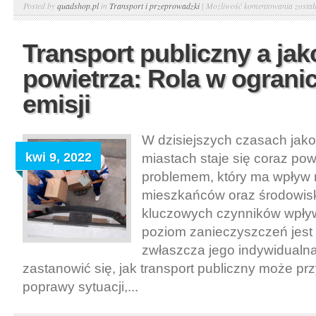
Trans
Posted by
quadshop.pl
in
Transport i przeprowadzki
|
Możliwość komentowania
zosta
morsk
a
Transport publiczny a ja
ekolog
powietrza: Rola w ograni
Ochro
mórz
emisji
i
ocean
W dzisiejszych czasach jako
kwi 9, 2022
miastach staje się coraz po
problemem, który ma wpływ 
mieszkańców oraz środowis
kluczowych czynników wpły
poziom zanieczyszczeń jest t
zwłaszcza jego indywidualna
zastanowić się, jak transport publiczny może prz
poprawy sytuacji,...