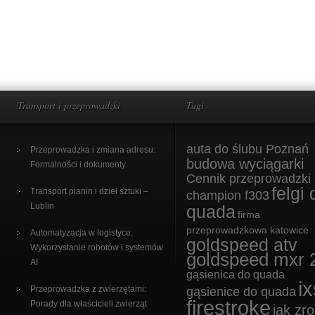
Transport i przeprowadzki
Tagi
auta do ślubu Poznań
Przeprowadzka i zmiana adresu:
budowa wyciągarki
Formalności i dokumenty
Cennik przeprowadzki
felgi 
Transport pianin i dzieł sztuki –
champion f303
Lublin
quada
firma
przeprowadzkowa katowice
Automatyzacja w logistyce:
goldspeed atv
Wykorzystanie robotów i systemów
goldspeed mxr 
AI
gąsienica do quada
ix
Przeprowadzka z zwierzętami:
gąsienice do quada
firestroke
Porady dla właścicieli zwierząt
jak zro