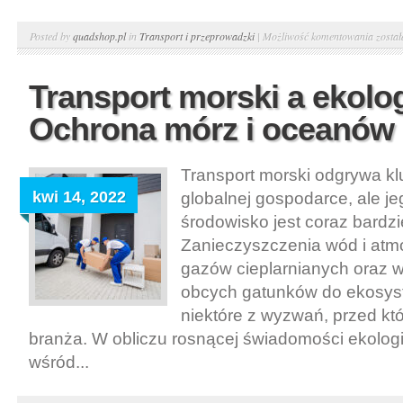
Infras
Posted by
quadshop.pl
in
Transport i przeprowadzki
|
Możliwość komentowania
zosta
transp
public
Transport morski a ekolog
Inwest
Ochrona mórz i oceanów
i
rozwó
sieci
Transport morski odgrywa kl
kwi 14, 2022
globalnej gospodarce, ale j
środowisko jest coraz bardzi
Zanieczyszczenia wód i atmo
gazów cieplarnianych oraz 
obcych gatunków do ekosyst
niektóre z wyzwań, przed któ
branża. W obliczu rosnącej świadomości ekolog
wśród...