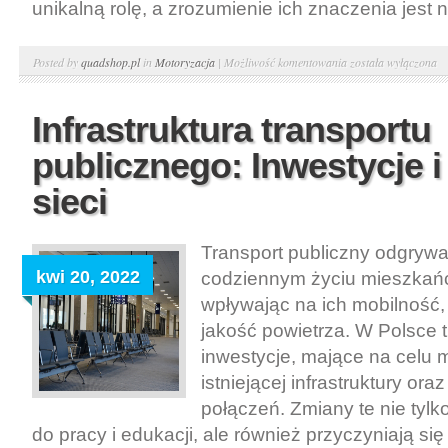
unikalną rolę, a zrozumienie ich znaczenia jest n
Jak
Posted by
quadshop.pl
in
Motoryzacja
|
Możliwość komentowania
została wyłączona
odczytywać
i
Infrastruktura transportu
zrozumieć
publicznego: Inwestycje i
wskaźniki
na
sieci
desce
rozdzielczej
Transport publiczny odgrywa
samochodu:
kwi 20, 2022
codziennym życiu mieszkań
Przewodnik
po
wpływając na ich mobilność,
oznaczeniach
jakość powietrza. W Polsce 
inwestycje, mające na celu 
istniejącej infrastruktury or
połączeń. Zmiany te nie tylk
do pracy i edukacji, ale również przyczyniają się