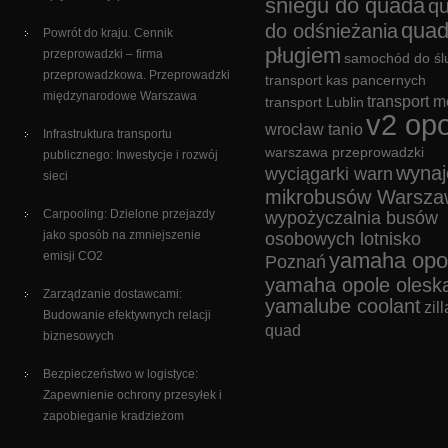
śniegu do quada
q
quad
do odśnieżania
Powrót do kraju. Cennik
pługiem
przeprowadzki – firma
samochód do śl
przeprowadzkowa. Przeprowadzki
transport kas pancernych
międzynarodowe Warszawa
transport m
transport Lublin
v2 opo
wrocław tanio
Infrastruktura transportu
warszawa przeprowadzki
publicznego: Inwestycje i rozwój
wyna
wyciągarki warn
sieci
mikrobusów Warsza
Carpooling: Dzielone przejazdy
wypożyczalnia busów
jako sposób na zmniejszenie
osobowych lotnisko
yamaha opo
emisji CO2
Poznań
yamaha opole olesk
Zarządzanie dostawcami:
yamalube coolant
zill
Budowanie efektywnych relacji
quad
biznesowych
Bezpieczeństwo w logistyce:
Zapewnienie ochrony przesyłek i
zapobieganie kradzieżom