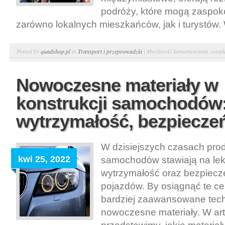
podróży, które mogą zaspok
zarówno lokalnych mieszkańców, jak i turystów. W
Trans
Posted by
quadshop.pl
in
Transport i przeprowadzki
|
Możliwość komentowania
zosta
kolejo
Połącz
Nowoczesne materiały w
region
konstrukcji samochodów:
i
międz
wytrzymałość, bezpiecze
W dzisiejszych czasach pro
kwi 25, 2022
samochodów stawiają na lek
wytrzymałość oraz bezpiecz
pojazdów. By osiągnąć te cel
bardziej zaawansowane tech
nowoczesne materiały. W ar