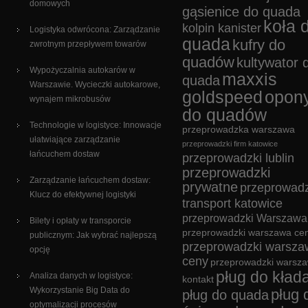
domowych
gąsienice do quada
koła 
kolpin kanister
Logistyka odwrócona: Zarządzanie
quada
kufry do
zwrotnym przepływem towarów
quadów
kultywator 
Wypożyczalnia autokarów w
maxxis
quada
Warszawie. Wycieczki autokarowe,
goldspeed
opon
wynajem mikrobusów
do quadów
Technologie w logistyce: Innowacje
przeprowadzka warszawa
ułatwiające zarządzanie
przeprowadzki firm katowice
łańcuchem dostaw
przeprowadzki lublin
przeprowadzki
Zarządzanie łańcuchem dostaw:
prywatne
przeprowadz
Klucz do efektywnej logistyki
transport katowice
przeprowadzki Warszawa
Bilety i opłaty w transporcie
przeprowadzki warszawa cen
publicznym: Jak wybrać najlepszą
przeprowadzki warsza
opcję
ceny
przeprowadzki warsz
pług do kład
Analiza danych w logistyce:
kontakt
Wykorzystanie Big Data do
pług 
pług do quada
optymalizacji procesów