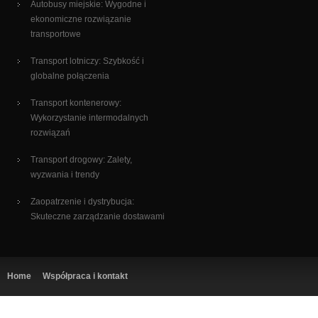
Autobusy miejskie: Wygodne i
ekonomiczne rozwiązanie
transportowe
Transport lotniczy: Szybkość i
globalne połączenia
Transport kontenerowy:
Wykorzystanie intermodalnych
rozwiązań
Transport drogowy: Zalety,
wyzwania i trendy
Zaopatrzenie i dystrybucja:
Skuteczne zarządzanie dostawami
Home
Współpraca i kontakt