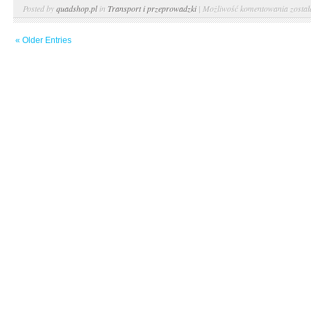
Trans
Posted by
quadshop.pl
in
Transport i przeprowadzki
|
Możliwość komentowania
zosta
public
« Older Entries
a
jakość
powiet
Rola
w
ogran
emisji