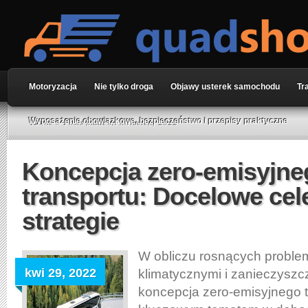
Motoryzacja
Nie tylko droga
Objawy usterek samochodu
Tr
Home
» Posts made in kwiecień, 2022
Wyposażenie obowiązkowe, bezpieczeństwo i przepisy praktyczne
Koncepcja zero-emisyjne
transportu: Docelowe cele
strategie
W obliczu rosnących probl
kwi 29, 2022
klimatycznymi i zanieczyszc
koncepcja zero-emisyjnego tr