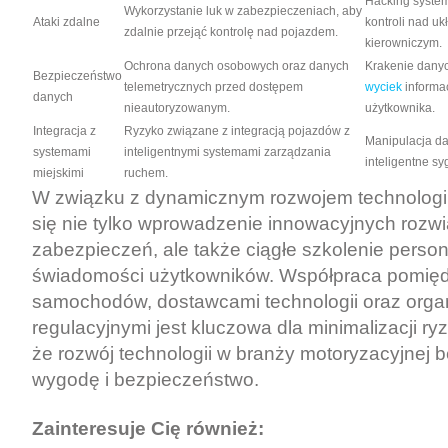
Hacking system
Wykorzystanie luk w zabezpieczeniach, aby
Ataki zdalne
kontroli nad u
zdalnie przejąć kontrolę nad pojazdem.
kierowniczym.
Ochrona danych osobowych oraz danych
Krakenie dany
Bezpieczeństwo
telemetrycznych przed dostępem
wyciek
informa
danych
nieautoryzowanym.
użytkownika.
Integracja z
Ryzyko związane z integracją pojazdów z
Manipulacja da
systemami
inteligentnymi systemami zarządzania
inteligentne s
miejskimi
ruchem.
W związku z dynamicznym rozwojem technologii
się nie tylko wprowadzenie innowacyjnych rozw
zabezpieczeń, ale także ciągłe szkolenie person
świadomości użytkowników. Współpraca pomię
samochodów, dostawcami technologii oraz org
regulacyjnymi jest kluczowa dla minimalizacji ry
że rozwój technologii w branży motoryzacyjnej b
wygodę i bezpieczeństwo.
Zainteresuje Cię również: