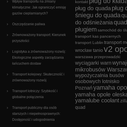
pług do kład
Wpływ transportu na zmiany
kontakt
pług 
pług do quada
klimatyczne: Jak ograniczyć emisję
gazów cieplarnianych?
śniegu do quada
q
quad
do odśnieżania
Oszczędzanie paliwa
pługiem
samochód do śl
Zrównoważony transport: Kierunek
transport kas pancernych
przyszłości
transport m
transport Lublin
v2 opo
wrocław tanio
Logistyka a zrównoważony rozwój:
warszawa przeprowadzki
Ekologiczne aspekty zarządzania
wyna
wyciągarki warn
łańcuchem dostaw
mikrobusów Warsza
Transport kolejowy: Skuteczność i
wypożyczalnia busów
zrównoważony rozwój
osobowych lotnisko
yamaha opo
Poznań
Transport lotniczy: Szybkość i
yamaha opole olesk
globalne połączenia
yamalube coolant
zill
quad
Transport publiczny dla osób
starszych i niepełnosprawnych:
Dostępność i udogodnienia