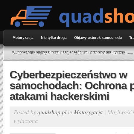
Motoryzacja
Nie tylko droga
Objawy usterek samochodu
Tr
Home
»
Motoryzacja
» Cyberbezpieczeństwo w samochodach: Ochrona 
Wyposażenie obowiązkowe, bezpieczeństwo i przepisy praktyczne
Cyberbezpieczeństwo w
samochodach: Ochrona 
atakami hackerskimi
Posted by
quadshop.pl
in
Motoryzacja
|
Możliwość
wyłączona