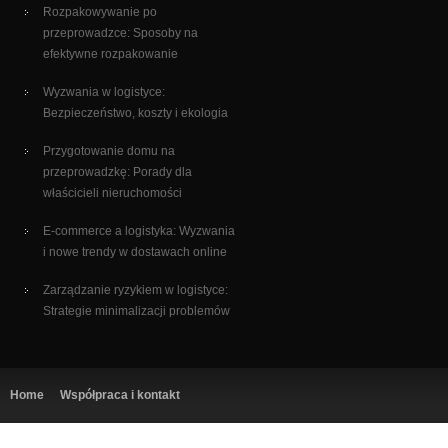
Rozpakowywanie po
przeprowadzce: Sposoby na
efektywne rozpakowanie
Wyzwania w logistyce:
Bezpieczeństwo, koszty i ekologia
Przygotowanie domu na
przeprowadzkę: Porady dla
właścicieli nieruchomości
E-commerce a logistyka: Wyzwania
i nowe trendy w dostawach online
Zarządzanie ryzykiem w logistyce:
Strategie minimalizacji problemów
Home
Współpraca i kontakt