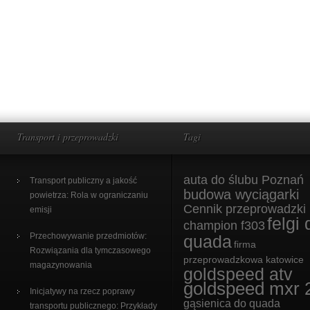
Transport i przeprowadzki
Tagi
auta do ślubu Poznań
Transport publiczny a jakość
budowa wyciągarki
powietrza: Rola w ograniczaniu
Cennik przeprowadzki
emisji
felgi 
champion f303
Przechowywanie przedmiotów:
quada
firma
Rozwiązania dla tymczasowego
przeprowadzkowa katowice
magazynowania
goldspeed atv
goldspeed mxr 
Inicjatywy na rzecz poprawy
gąsienica do quada
transportu publicznego: Przykłady