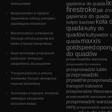
ix
gąsienice do quada
dobrej praktyki
firestroke
jak zro
Bezpieczeństwo w logistyce:
gąsienice do quada
Zapewnienie ochrony przesyłek i
koła 
kolpin kanister
zapobieganie kradzieżom
quada
kufry do
Bioroznorodność w transporcie:
quadów
kultywator 
Dlaczego ochrona przyrody jest
maxxis
quada
istotna w branży transportowej
goldspeed
opon
do quadów
Nowe technologie w transporcie
publicznym: Innowacje i
przeprowadzka warszawa
udogodnienia dla pasażerów
przeprowadzki firm katowice
przeprowadzki lublin
Transport publiczny a ochrona
przeprowadzki
środowiska: Korzyści ekologiczne
prywatne
przeprowadz
masowej komunikacji
transport katowice
przeprowadzki Warszawa
Technologie w logistyce: Innowacje
przeprowadzki warszawa cen
ułatwiające zarządzanie
przeprowadzki warsza
łańcuchem dostaw
ceny
przeprowadzki warsz