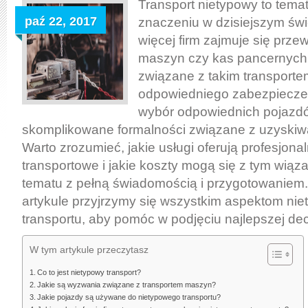
Profesjonalne
Transport nietypowy to temat
usługi
paź 22, 2017
znaczeniu w dzisiejszym świ
transportowe
więcej firm zajmuje się prz
maszyn
maszyn czy kas pancernych
i
związane z takim transport
kas
odpowiedniego zabezpieczen
pancernych
wybór odpowiednich pojazdó
skomplikowane formalności związane z uzyski
Warto zrozumieć, jakie usługi oferują profesjonal
transportowe i jakie koszty mogą się z tym wiąz
tematu z pełną świadomością i przygotowaniem.
artykule przyjrzymy się wszystkim aspektom ni
transportu, aby pomóc w podjęciu najlepszej dec
W tym artykule przeczytasz
Co to jest nietypowy transport?
Jakie są wyzwania związane z transportem maszyn?
Jakie pojazdy są używane do nietypowego transportu?