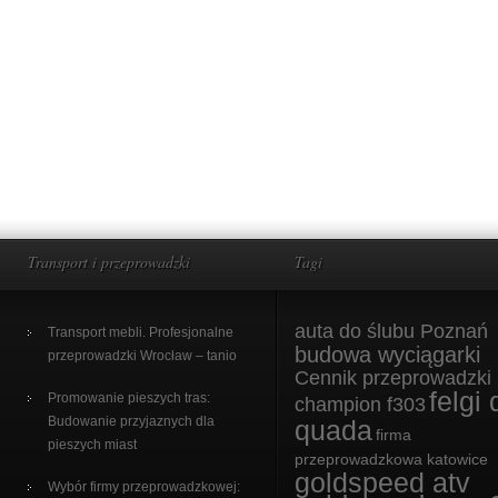
Transport i przeprowadzki
Tagi
auta do ślubu Poznań
Transport mebli. Profesjonalne
budowa wyciągarki
przeprowadzki Wrocław – tanio
Cennik przeprowadzki
felgi 
Promowanie pieszych tras:
champion f303
Budowanie przyjaznych dla
quada
firma
pieszych miast
przeprowadzkowa katowice
goldspeed atv
Wybór firmy przeprowadzkowej: