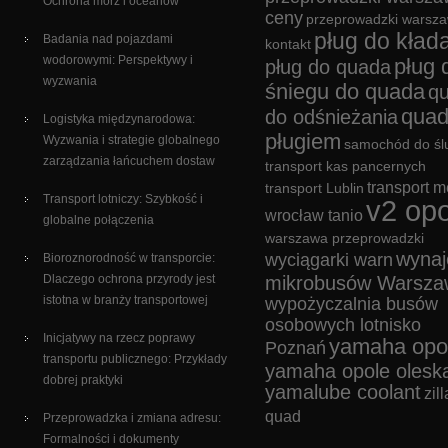
Ochrona mórz i oceanów
ceny
przeprowadzki warsz
pług do kład
Badania nad pojazdami
kontakt
wodorowymi: Perspektywy i
pług 
pług do quada
wyzwania
śniegu do quada
q
quad
do odśnieżania
Logistyka międzynarodowa:
pługiem
Wyzwania i strategie globalnego
samochód do śl
zarządzania łańcuchem dostaw
transport kas pancernych
transport m
transport Lublin
Transport lotniczy: Szybkość i
v2 opo
wrocław tanio
globalne połączenia
warszawa przeprowadzki
wyna
wyciągarki warn
Bioroznorodność w transporcie:
Dlaczego ochrona przyrody jest
mikrobusów Warsza
istotna w branży transportowej
wypożyczalnia busów
osobowych lotnisko
Inicjatywy na rzecz poprawy
yamaha opo
Poznań
transportu publicznego: Przykłady
yamaha opole olesk
dobrej praktyki
yamalube coolant
zill
quad
Przeprowadzka i zmiana adresu:
Formalności i dokumenty