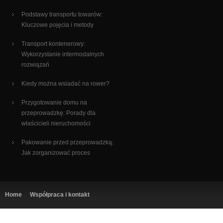
Podstawy transportu towarów:
Kluczowe pojęcia i metody
Transport kontenerowy:
Wykorzystanie intermodalnych
rozwiązań
Kiedy można wsiadać na rower?
Przygotowanie domu na
przeprowadzkę: Porady dla
właścicieli nieruchomości
Pakowanie przed przeprowadzką:
Jak zorganizować proces
Home
Współpraca i kontakt