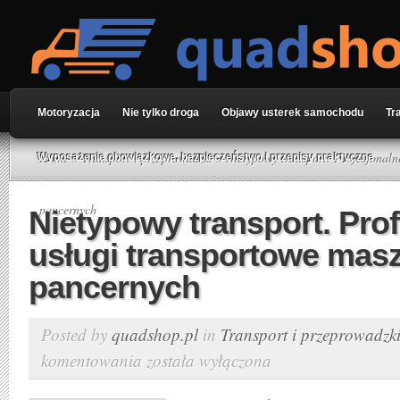
Motoryzacja
Nie tylko droga
Objawy usterek samochodu
Tr
Home
»
Transport i przeprowadzki
» Nietypowy transport. Profesjonaln
Wyposażenie obowiązkowe, bezpieczeństwo i przepisy praktyczne
pancernych
Nietypowy transport. Pro
usługi transportowe masz
pancernych
Posted by
quadshop.pl
in
Transport i przeprowadzk
komentowania
została wyłączona
Nietypowy
transport.