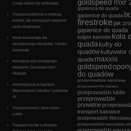
goldspeed mxr 
Czego należy się wystrzegać
gąsienica do quada
ix
Transport publiczny a redukcja
gąsienice do quada
firestroke
korków: Jak zmniejszyć natężenie
jak zro
ruchu drogowego
gąsienice do quada
koła 
kolpin kanister
Nowe technologie dla
quada
kufry do
ekologicznego transportu: Trendy i
innowacje
quadów
kultywator 
maxxis
quada
Koncepcja zero-emisyjnego
goldspeed
opon
transportu: Docelowe cele i
do quadów
strategie
przeprowadzka warszawa
Automatyzacja w logistyce:
przeprowadzki firm katowice
Wykorzystanie robotów i systemów
przeprowadzki lublin
AI
przeprowadzki
prywatne
przeprowadz
Transport pianin i dzieł sztuki –
transport katowice
Lublin
przeprowadzki Warszawa
przeprowadzki warszawa cen
Transport morski a ekologia:
przeprowadzki warsza