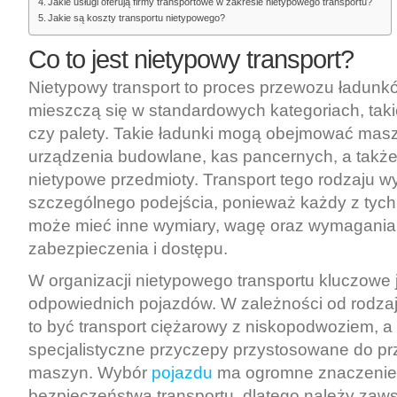
Jakie usługi oferują firmy transportowe w zakresie nietypowego transportu?
Jakie są koszty transportu nietypowego?
Co to jest nietypowy transport?
Nietypowy transport to proces przewozu ładunkó
mieszczą się w standardowych kategoriach, taki
czy palety. Takie ładunki mogą obejmować mas
urządzenia budowlane, kas pancernych, a także 
nietypowe przedmioty. Transport tego rodzaju 
szczególnego podejścia, ponieważ każdy z tyc
może mieć inne wymiary, wagę oraz wymagania
zabezpieczenia i dostępu.
W organizacji nietypowego transportu kluczowe 
odpowiednich pojazdów. W zależności od rodza
to być transport ciężarowy z niskopodwoziem, a
specjalistyczne przyczepy przystosowane do p
maszyn. Wybór
pojazdu
ma ogromne znaczenie
bezpieczeństwa transportu, dlatego należy zaw