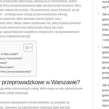
m środowisku Warszawy, zwłaszcza w Tarchominie, wybór
mont
–
j firmy przeprowadzkowej staje się kluczowym krokiem, który
wg P
ie ułatwić ten proces. Od pakowania, przez transport, aż po
kontakt
i – profesjonalne usługi przeprowadzkowe oferują
Jak 
do
 wsparcie, które pozwala zaoszczędzić czas i
gaśn
firmy
wać stres. Warto zatem zastanowić się, jakie kryteria powinny
samo
szym wyborem oraz jakie koszty wiążą się z tym
przeprowadzkowej
krok
 się najważniejszym aspektom związanym z przeprowadzkami
zauw
ciu najlepszej decyzji.
i cze
Lega
gaśn
we w Warszawie?
samo
ową w Tarchominie?
termi
mowej?
 Warszawie?
jak 
ej firmy przeprowadzkowej?
prze
prak
irmy przeprowadzkowe w Warszawie?
Jak 
ą wiele różnorodnych usług, które mają na celu uproszczenie
prze
ówne usługi obejmują:
gaśn
samo
tarannym pakowaniem mienia klientów, co pozwala na
była 
tu. Używane są odpowiednie materiały, takie jak folie