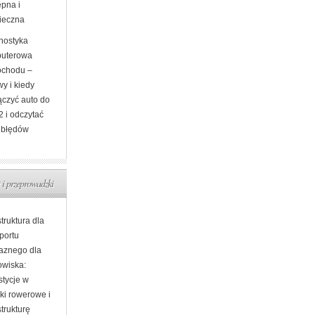
ępna i
ieczna
nostyka
uterowa
chodu –
y i kiedy
ączyć auto do
 i odczytać
 błędów
 i przeprowadzki
struktura dla
portu
jaznego dla
owiska:
stycje w
ki rowerowe i
strukturę