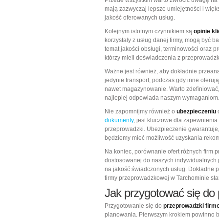
Przede wszystkim warto zwrócić uwagę na
mają zazwyczaj lepsze umiejętności i wię
jakość oferowanych usług.
Kolejnym istotnym czynnikiem są
opinie kl
korzystały z usług danej firmy, mogą być b
temat jakości obsługi, terminowości oraz 
którzy mieli doświadczenia z przeprowadz
Ważne jest również, aby dokładnie przea
jedynie transport, podczas gdy inne ofer
nawet magazynowanie. Warto zdefiniować, j
najlepiej odpowiada naszym wymaganiom
Nie zapomnijmy również o
ubezpieczeniu
dokumenty
, jest kluczowe dla zapewnienia
przeprowadzki. Ubezpieczenie gwarantuje, 
będziemy mieć możliwość uzyskania rekom
Na koniec, porównanie ofert różnych firm 
dostosowanej do naszych indywidualnych p
na jakość świadczonych usług. Dokładne p
firmy przeprowadzkowej w Tarchominie stan
Jak przygotować się do 
Przygotowanie się do
przeprowadzki firm
planowania. Pierwszym krokiem powinno być