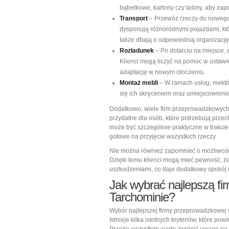
bąbelkowe, kartony czy taśmy, aby za
Transport
– Przewóz rzeczy do nowego 
dysponują różnorodnymi pojazdami, kt
także dbają o odpowiednią organizację
Rozładunek
– Po dotarciu na miejsce,
Klienci mogą liczyć na pomoc w ustawi
adaptację w nowym otoczeniu.
Montaż mebli
– W ramach usług, niektó
się ich skręceniem oraz umiejscowieni
Dodatkowo, wiele firm przeprowadzkowyc
przydatne dla osób, które potrzebują prze
może być szczególnie praktyczne w trakcie
gotowe na przyjęcie wszystkich rzeczy.
Nie można również zapomnieć o możliwośc
Dzięki temu klienci mogą mieć pewność, ż
uszkodzeniami, co daje dodatkowy spokój
Jak wybrać najlepszą f
Tarchominie?
Wybór najlepszej firmy przeprowadzkowej 
Istnieje kilka istotnych kryteriów, które 