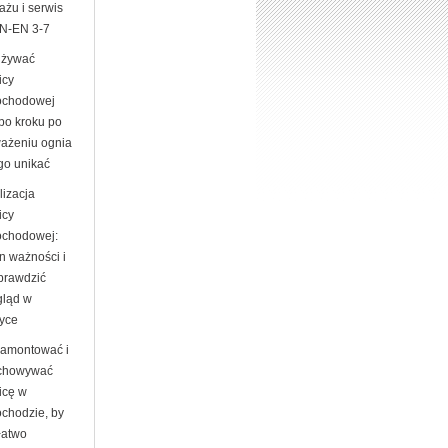
ażu i serwis
N-EN 3-7
używać
icy
chodowej
 po kroku po
ażeniu ognia
go unikać
lizacja
icy
chodowej:
n ważności i
sprawdzić
gląd w
tyce
zamontować i
chowywać
icę w
chodzie, by
łatwo