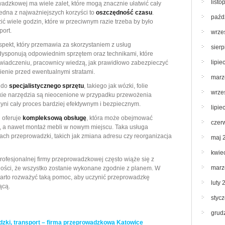
list
wadzkowej ma wiele zalet, które mogą znacznie ułatwić cały
edna z najważniejszych korzyści to
oszczędność czasu
.
paźd
ć wiele godzin, które w przeciwnym razie trzeba by było
port.
wrze
spekt, który przemawia za skorzystaniem z usług
sier
dysponują odpowiednim sprzętem oraz technikami, które
lipie
świadczeniu, pracownicy wiedzą, jak prawidłowo zabezpieczyć
ienie przed ewentualnymi stratami.
marz
p do
specjalistycznego sprzętu
, takiego jak wózki, folie
wrze
akie narzędzia są nieocenione w przypadku przewożenia
zyni cały proces bardziej efektywnym i bezpiecznym.
lipie
 oferuje
kompleksową obsługę
, która może obejmować
czer
, a nawet montaż mebli w nowym miejscu. Taka usługa
ach przeprowadzki, takich jak zmiana adresu czy reorganizacja
maj 
kwie
profesjonalnej firmy przeprowadzkowej często wiąże się z
marz
ści, że wszystko zostanie wykonane zgodnie z planem. W
 warto rozważyć taką pomoc, aby uczynić przeprowadzkę
luty 
ącą.
styc
grud
zki, transport – firma przeprowadzkowa Katowice