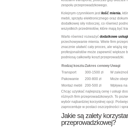
kosztami transportu, podczas gdy dłuższe
zespołu przeprowadzkowego.
Kolejnym czynnikiem jest
ilość mienia
, kt
mebli, sprzętu elektronicznego oraz dok
dodatkowej siły roboczej, co również podnos
wszystkich przedmiotów, które mają być tr
Warto również rozważyć
dodatkowe usługi
przechowywanie mienia. Wiele firm przep
znacznie ułatwić cały proces, ale wiążą s
profesjonalistów może zapewnić większe bez
podniosą całkowity koszt przeprowadzki.
Rodzaj kosztu
Zakres cenowy
Uwagi
Transport
300-1500 zł
W zależnośc
Pakowanie
200-800 zł
Może obejm
Montaż mebli
200-500 zł
Wpływa na 
Chcąc uzyskać najlepszą cenę i usługi dos
różnych firm przeprowadzkowych. To pozwol
wybór najbardziej korzystnej opcji. Pośw
zaprocentuje w postaci oszczędności i spr
Jakie są zalety korzystan
przeprowadzkowej?