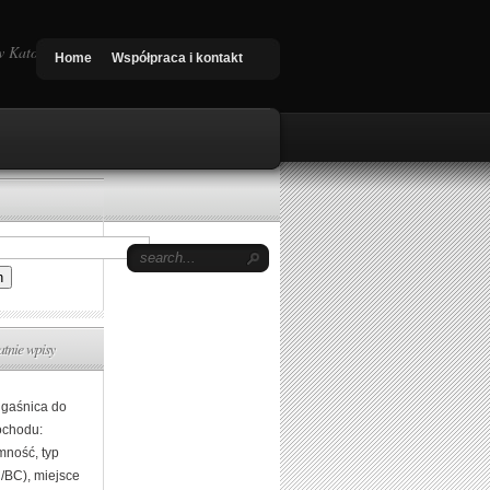
 Katowice, Nowy Targ. Quad shop
Home
Współpraca i kontakt
atnie wpisy
 gaśnica do
chodu:
mność, typ
/BC), miejsce