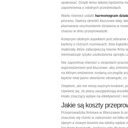
spakować. Dzięki temu łatwiej będziemy m
zapomnienia o istotnych przedmiotach.
Warto również ustalić
harmonogram dział
procesu. Należy określić kluczowe daty, t
planowane uruchomienie działania w nowej 
chaosu w dniu przeprowadzki.
Kolejnym istotnym aspektem jest zebrani
kartony o różnych rozmiarach, folia bąbel
materiały, które zabezpieczą mienie firmy
minimalizuje ryzyko uszkodzenia sprzętu 
Nie zapominaj również o zespołach praco
wyprzedzeniem jest kluczowe, aby zminim
na którym omówione zostaną szczegóły prz
będzie miał jasno określone obowiązki, co 
Ostatnim, ale nie mniej ważnym krokiem, je
Upewnij się, że plany uwzględniają wszelk
miało znaczący wpływ na efektywność i kom
Jakie są koszty przepr
Przeprowadzka firmowa w Warszawie to pro
znacznie się różnić w zależności od kilku
starym a nowym biurem ma istotny wpływ na