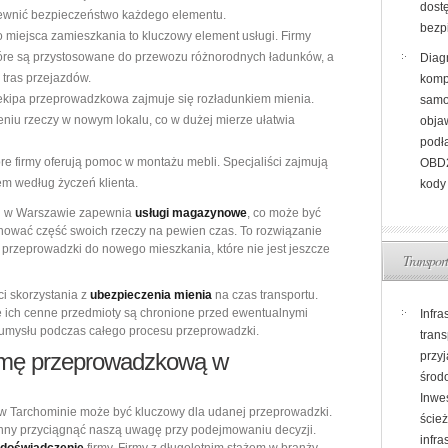
dost
pewnić bezpieczeństwo każdego elementu.
bezp
miejsca zamieszkania to kluczowy element usługi. Firmy
óre są przystosowane do przewozu różnorodnych ładunków, a
Diag
 tras przejazdów.
komp
 ekipa przeprowadzkowa zajmuje się rozładunkiem mienia.
samo
eniu rzeczy w nowym lokalu, co w dużej mierze ułatwia
objaw
podł
re firmy oferują pomoc w montażu mebli. Specjaliści zajmują
OBD2
em według życzeń klienta.
kody
h w Warszawie zapewnia
usługi magazynowe
, co może być
chować część swoich rzeczy na pewien czas. To rozwiązanie
 przeprowadzki do nowego mieszkania, które nie jest jeszcze
Transport
i skorzystania z
ubezpieczenia mienia
na czas transportu.
e ich cenne przedmioty są chronione przed ewentualnymi
Infra
 umysłu podczas całego procesu przeprowadzki.
trans
irmę przeprowadzkową w
przy
środ
Inwe
w Tarchominie może być kluczowy dla udanej przeprowadzki.
ścież
powinny przyciągnąć naszą uwagę przy podejmowaniu decyzji.
infra