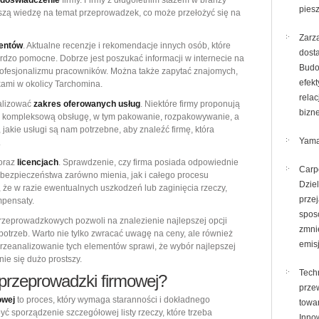
doświadczenie
firmy. Firmy z długoletnim stażem w branży
pies
kszą wiedzę na temat przeprowadzek, co może przełożyć się na
Zarz
ientów
. Aktualne recenzje i rekomendacje innych osób, które
dost
ardzo pomocne. Dobrze jest poszukać informacji w internecie na
Budo
profesjonalizmu pracowników. Można także zapytać znajomych,
efek
kami w okolicy Tarchomina.
relac
nalizować
zakres oferowanych usług
. Niektóre firmy proponują
bizn
ują kompleksową obsługę, w tym pakowanie, rozpakowywanie, a
akie usługi są nam potrzebne, aby znaleźć firmę, która
Yama
.
oraz
licencjach
. Sprawdzenie, czy firma posiada odpowiednie
Carp
 bezpieczeństwa zarówno mienia, jak i całego procesu
Dzie
że w razie ewentualnych uszkodzeń lub zaginięcia rzeczy,
prze
pensaty.
spos
przeprowadzkowych pozwoli na znalezienie najlepszej opcji
zmni
otrzeb. Warto nie tylko zwracać uwagę na ceny, ale również
emis
rzeanalizowanie tych elementów sprawi, że wybór najlepszej
ie się dużo prostszy.
Tech
przeprowadzki firmowej?
prze
owej
to proces, który wymaga staranności i dokładnego
towa
 sporządzenie szczegółowej listy rzeczy, które trzeba
Inno