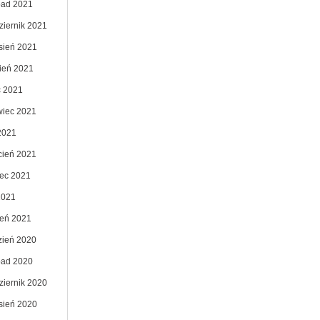
opad 2021
ziernik 2021
sień 2021
pień 2021
c 2021
wiec 2021
2021
cień 2021
ec 2021
2021
zeń 2021
zień 2020
opad 2020
ziernik 2020
sień 2020