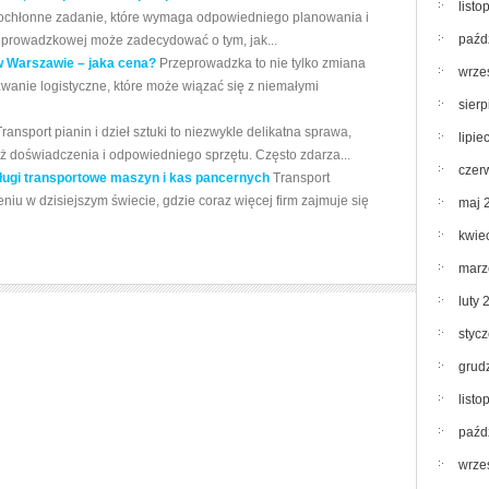
list
asochłonne zadanie, które wymaga odpowiedniego planowania i
paźd
eprowadzkowej może zadecydować o tym, jak...
 Warszawie – jaka cena?
Przeprowadzka to nie tylko zmiana
wrze
wanie logistyczne, które może wiązać się z niemałymi
sier
Transport pianin i dzieł sztuki to niezwykle delikatna sprawa,
lipie
ież doświadczenia i odpowiedniego sprzętu. Często zdarza...
czer
sługi transportowe maszyn i kas pancernych
Transport
eniu w dzisiejszym świecie, gdzie coraz więcej firm zajmuje się
maj 
kwie
marz
luty 
styc
grud
list
paźd
wrze