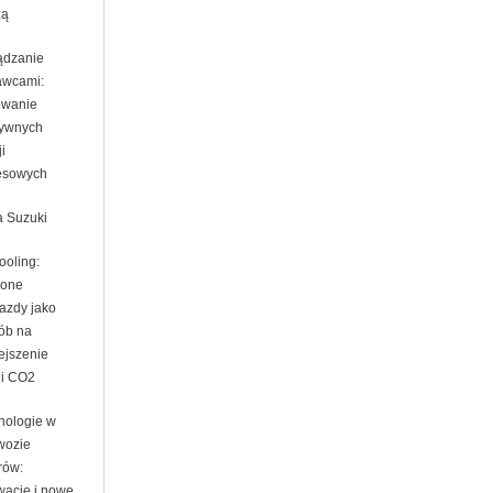
zą
ądzanie
awcami:
wanie
tywnych
ji
esowych
 Suzuki
ooling:
lone
jazdy jako
ób na
ejszenie
ji CO2
nologie w
wozie
rów:
wacje i nowe