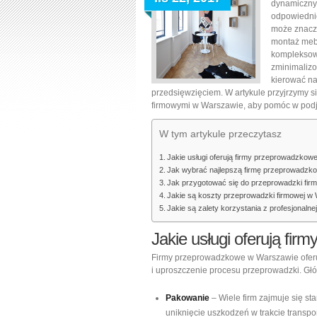
dynamiczny
odpowiednie
może znaczn
montaż mebl
kompleksowe
zminimalizo
kierować na
przedsięwzięciem. W artykule przyjrzymy
firmowymi w Warszawie, aby pomóc w podję
W tym artykule przeczytasz
Jakie usługi oferują firmy przeprowadzko
Jak wybrać najlepszą firmę przeprowadzk
Jak przygotować się do przeprowadzki fir
Jakie są koszty przeprowadzki firmowej w
Jakie są zalety korzystania z profesjonaln
Jakie usługi oferują f
Firmy przeprowadzkowe w Warszawie oferuj
i uproszczenie procesu przeprowadzki. Gł
Pakowanie
– Wiele firm zajmuje się s
uniknięcie uszkodzeń w trakcie transpor