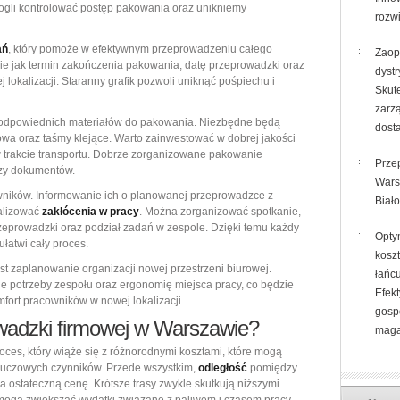
ogli kontrolować postęp pakowania oraz unikniemy
rozw
ań
, który pomoże w efektywnym przeprowadzeniu całego
Zaopa
akie jak termin zakończenia pakowania, datę przeprowadzki oraz
dystr
lokalizacji. Staranny grafik pozwoli uniknąć pośpiechu i
Skut
zarz
e odpowiednich materiałów do pakowania. Niezbędne będą
dost
kowa oraz taśmy klejące. Warto zainwestować w dobrej jakości
 w trakcie transportu. Dobrze zorganizowane pakowanie
Prze
czy dokumentów.
War
wników. Informowanie ich o planowanej przeprowadzce z
Biało
alizować
zakłócenia w pracy
. Można zorganizować spotkanie,
eprowadzki oraz podział zadań w zespole. Dzięki temu każdy
Opty
ułatwi cały proces.
kosz
st zaplanowanie organizacji nowej przestrzeni biurowej.
łańc
ie potrzeby zespołu oraz ergonomię miejsca pracy, co będzie
Efek
fort pracowników w nowej lokalizacji.
gosp
owadzki firmowej w Warszawie?
mag
ces, który wiąże się z różnorodnymi kosztami, które mogą
 kluczowych czynników. Przede wszystkim,
odległość
pomiędzy
 ostateczną cenę. Krótsze trasy zwykle skutkują niższymi