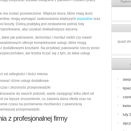
 mogą zwiększać wydatki związane z paliwem i czasem pracy
Najnows
óre ma zostać przewiezione. Większe biura, które mają dużo
umentów, mogą wymagać zastosowania większych
pojazdów
oraz
i koszty. Dobrą praktyką jest zestawienie pełnej listy
ansportowane, aby uzyskać dokładniejsze wyceny.
, takie jak pakowanie, demontaż i montaż mebli czy nawet
quad sh
rowadzkowych oferuje kompleksowe usługi, które mogą
ię z dodatkowymi kosztami. Na przykład, pakowanie rzeczy przez
pieczeństwo, ale trzeba liczyć się z tym, że takie usługi
i od odległości i ilości mienia
sier
ować różne usługi dodatkowe
czas i złożoność przeprowadzki
lipie
tosowane do swoich potrzeb, warto zasięgnąć kilku ofert od
czer
i na lepsze zrozumienie, co zawiera dana oferta oraz na
ięcenie czasu na porównanie możliwości z pewnością
kwie
awniejszej przeprowadzki.
luty 
ia z profesjonalnej firmy
styc