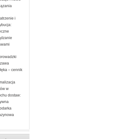
iązania
trzenie i
ybucja:
eczne
ądzanie
awami
prowadzki
szawa
łęka – cennik
malizacja
tów w
uchu dostaw:
tywna
odarka
azynowa