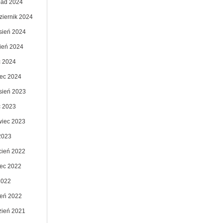
opad 2024
ziernik 2024
sień 2024
pień 2024
c 2024
ec 2024
sień 2023
c 2023
wiec 2023
2023
cień 2022
ec 2022
2022
zeń 2022
zień 2021