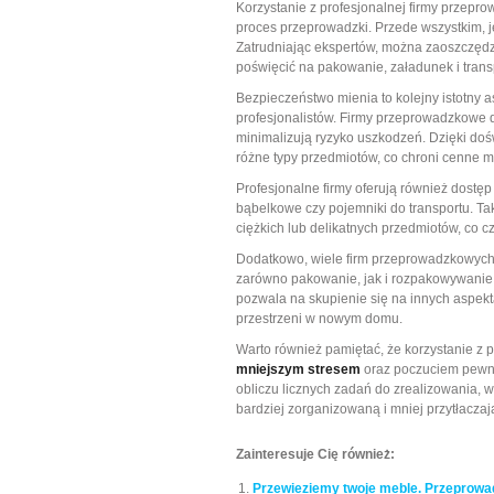
Korzystanie z profesjonalnej firmy przepro
proces przeprowadzki. Przede wszystkim, j
Zatrudniając ekspertów, można zaoszczędzi
poświęcić na pakowanie, załadunek i trans
Bezpieczeństwo mienia to kolejny istotny a
profesjonalistów. Firmy przeprowadzkowe 
minimalizują ryzyko uszkodzeń. Dzięki do
różne typy przedmiotów, co chroni cenne m
Profesjonalne firmy oferują również dostę
bąbelkowe czy pojemniki do transportu. T
ciężkich lub delikatnych przedmiotów, co c
Dodatkowo, wiele firm przeprowadzkowych
zarówno pakowanie, jak i rozpakowywanie
pozwala na skupienie się na innych aspekt
przestrzeni w nowym domu.
Warto również pamiętać, że korzystanie z 
mniejszym stresem
oraz poczuciem pewno
obliczu licznych zadań do zrealizowania,
bardziej zorganizowaną i mniej przytłaczaj
Zainteresuje Cię również:
Przewieziemy twoje meble. Przeprowad