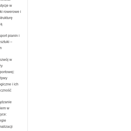
stycje w
ki rowerowe i
strukturę
zą
port pianin i
 sztuki –
in
ozwój w
ży
portowej:
atywy
giczne i ich
eczność
ądzanie
kiem w
tyce:
egie
alizacji