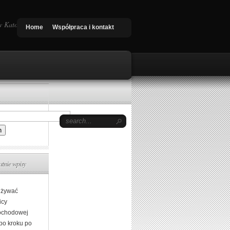
 Katowice, Nowy Targ. Quad shop
Home
Współpraca i kontakt
atnie wpisy
używać
icy
chodowej
 po kroku po