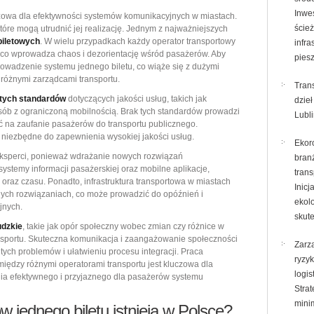
Inwe
uczowa dla efektywności systemów komunikacyjnych w miastach.
ścież
óre mogą utrudnić jej realizację. Jednym z najważniejszych
iletowych
. W wielu przypadkach każdy operator transportowy
infra
, co wprowadza chaos i dezorientację wśród pasażerów. Aby
pies
rowadzenie systemu jednego biletu, co wiąże się z dużymi
różnymi zarządcami transportu.
Trans
itych standardów
dotyczących jakości usług, takich jak
dzieł
sób z ograniczoną mobilnością. Brak tych standardów prowadzi
Lubl
ć na zaufanie pasażerów do transportu publicznego.
 niezbędne do zapewnienia wysokiej jakości usług.
Ekor
eksperci, ponieważ wdrażanie nowych rozwiązań
bran
systemy informacji pasażerskiej oraz mobilne aplikacje,
trans
az czasu. Ponadto, infrastruktura transportowa w miastach
Inicj
ych rozwiązaniach, co może prowadzić do opóźnień i
ekolo
jnych.
skut
udzkie
, takie jak opór społeczny wobec zmian czy różnice w
sportu. Skuteczna komunikacja i zaangażowanie społeczności
Zarz
ch problemów i ułatwieniu procesu integracji. Praca
ryzy
dzy różnymi operatorami transportu jest kluczowa dla
logis
nia efektywnego i przyjaznego dla pasażerów systemu
Strat
minim
 jednego biletu istnieją w Polsce?