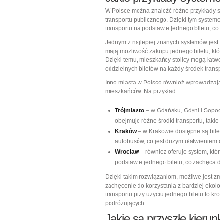
W Polsce można znaleźć różne przykłady sy
transportu publicznego. Dzięki tym syst
transportu na podstawie jednego biletu, c
Jednym z najlepiej znanych systemów jest
mają możliwość zakupu jednego biletu, kt
Dzięki temu, mieszkańcy stolicy mogą łat
oddzielnych biletów na każdy środek transp
Inne miasta w Polsce również wprowadzaj
mieszkańców. Na przykład:
Trójmiasto
– w Gdańsku, Gdyni i Sopoci
obejmuje różne środki transportu, taki
Kraków
– w Krakowie dostępne są bile
autobusów, co jest dużym ułatwieniem 
Wrocław
– również oferuje system, któ
podstawie jednego biletu, co zachęca d
Dzięki takim rozwiązaniom, możliwe jest z
zachęcenie do korzystania z bardziej ekolo
transportu przy użyciu jednego biletu to kr
podróżujących.
Jakie są przyszłe kierunk