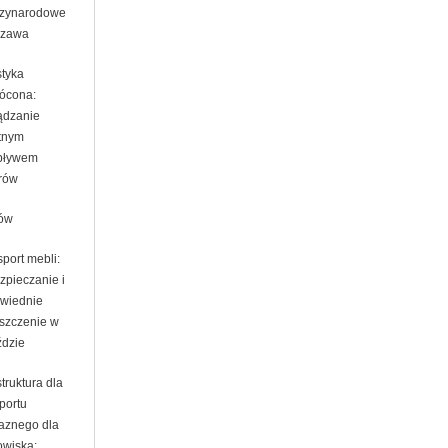
zynarodowe
szawa
styka
ócona:
ądzanie
tnym
pływem
rów
ów
port mebli:
zpieczanie i
wiednie
szczenie w
ździe
struktura dla
portu
jaznego dla
owiska: