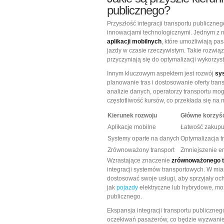
publicznego?
Przyszłość integracji transportu publiczne
innowacjami technologicznymi. Jednym z n
aplikacji mobilnych
, które umożliwiają pa
jazdy w czasie rzeczywistym. Takie rozwiąz
przyczyniają się do optymalizacji wykorzy
Innym kluczowym aspektem jest rozwój
sy
planowanie tras i dostosowanie oferty tra
analizie danych, operatorzy transportu m
częstotliwość kursów, co przekłada się na 
Kierunek rozwoju
Główne korzyś
Aplikacje mobilne
Łatwość zakupu 
Systemy oparte na danych
Optymalizacja t
Zrównoważony transport
Zmniejszenie e
Wzrastające znaczenie
zrównoważonego t
integracji systemów transportowych. W mia
dostosować swoje usługi, aby sprzyjały oc
jak
pojazdy
elektryczne lub hybrydowe, moż
publicznego.
Ekspansja integracji transportu publiczneg
oczekiwań pasażerów, co będzie wyzwanie