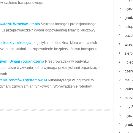
luty 
ów systemu transportowego.
styc
grud
owadzki Wrocław – tanio
Szukasz taniego i profesjonalnego
list
wi Ci przeprowadzkę? Wybór odpowiedniej firmy to kluczowy
paźd
 koszty i ekologia
Logistyka to dziedzina, która w ostatnich
wrze
zwaniami, takimi jak zapewnienie bezpieczeństwa transportu,
sier
nym: Uwagi i ograniczenia
Przeprowadzka w budynku
lipie
, ale także wyzwanie, które wymaga przemyślanej organizacji i
czer
sób...
anie robotów i systemów AI
Automatyzacja w logistyce to
maj 
ie dynamicznych zmian rynkowych. Wprowadzenie robotów i
kwie
marz
luty 
styc
grud