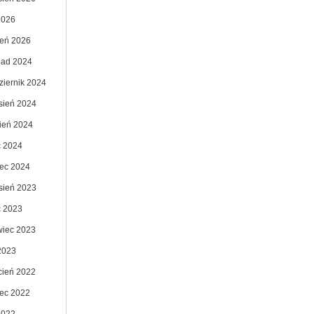
2026
zeń 2026
opad 2024
ziernik 2024
sień 2024
pień 2024
c 2024
ec 2024
sień 2023
c 2023
wiec 2023
2023
cień 2022
ec 2022