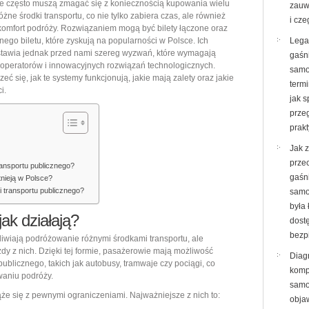
e często muszą zmagać się z koniecznością kupowania wielu
zauw
łączone
óżne środki transportu, co nie tylko zabiera czas, ale również
i cze
omfort podróży. Rozwiązaniem mogą być bilety łączone oraz
i
nego biletu, które zyskują na popularności w Polsce. Ich
Lega
systemy
tawia jednak przed nami szereg wyzwań, które wymagają
gaśn
jednego
operatorów i innowacyjnych rozwiązań technologicznych.
samo
zeć się, jak te systemy funkcjonują, jakie mają zalety oraz jakie
biletu
termi
i.
jak 
prze
prak
Jak 
prze
ransportu publicznego?
gaśn
tnieją w Polsce?
ji transportu publicznego?
samo
była 
jak działają?
dost
bezp
ożliwiają podróżowanie różnymi środkami transportu, ale
y z nich. Dzięki tej formie, pasażerowie mają możliwość
Diag
publicznego, takich jak autobusy, tramwaje czy pociągi, co
komp
waniu podróży.
samo
ąże się z pewnymi ograniczeniami. Najważniejsze z nich to:
objaw