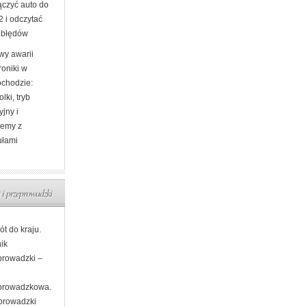
ączyć auto do
 i odczytać
 błędów
wy awarii
roniki w
chodzie:
olki, tryb
jny i
lemy z
łami
 i przeprowadzki
t do kraju.
ik
prowadzki –
prowadzkowa.
prowadzki