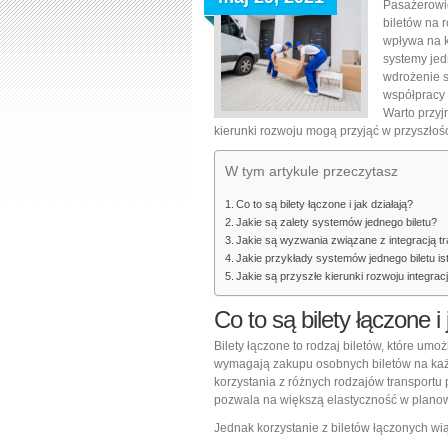
Pasażerowi
biletów na r
wpływa na k
systemy jed
wdrożenie s
współpracy 
Warto przyjr
kierunki rozwoju mogą przyjąć w przyszłośc
W tym artykule przeczytasz
Co to są bilety łączone i jak działają?
Jakie są zalety systemów jednego biletu?
Jakie są wyzwania związane z integracją t
Jakie przykłady systemów jednego biletu is
Jakie są przyszłe kierunki rozwoju integrac
Co to są bilety łączone i 
Bilety łączone to rodzaj biletów, które um
wymagają zakupu osobnych biletów na każd
korzystania z różnych rodzajów transportu 
pozwala na większą elastyczność w plano
Jednak korzystanie z biletów łączonych wi