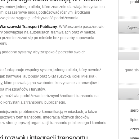
prob
stemów jednego biletu, które znacznie ułatwiają korzystanie z
emom, pasażerowie mogą podróżować różnymi środkami
o zwiększa wygodę i efektywność podróżowania.
Najnows
Warszawski Transport Publiczny
. W Warszawie pasażerowie
óry obowiązuje na autobusach, tramwajach oraz w metrze.
wo przemieszczać się po mieście bez potrzeby kupowania
ortu.
ą podobne systemy, aby zaspokoić potrzeby swoich
e funkcjonuje wspólny system jednego biletu, który również
quad sh
e jak tramwaje, autobusy oraz SKM (Szybka Kolej Miejska).
ty, które pozwalają na swobodne korzystanie z tramwajów i
dla mieszkańców i turystów.
ry umożliwia podróżowanie różnymi środkami transportu na
o korzystania z transportu publicznego.
sier
mniejszenie problemów z komunikacją w miastach, a także
gicznych form transportu. Integracja różnych środków
lipie
ok w stronę lepszej organizacji transportu publicznego i komfortu
czer
i rozwoju integracji transportu
kwie