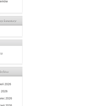
lemów
ze komentarze
op
Archiwa
pień 2026
c 2026
wiec 2026
cień 2026