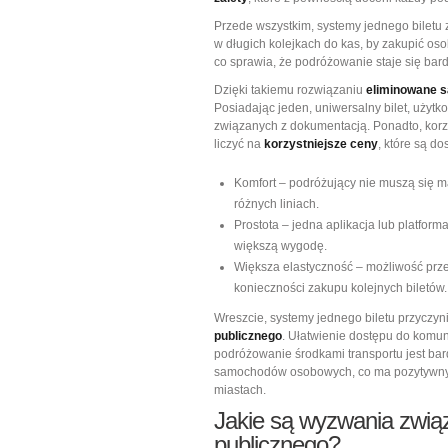
Przede wszystkim, systemy jednego biletu
w długich kolejkach do kas, by zakupić oso
co sprawia, że podróżowanie staje się bardz
Dzięki takiemu rozwiązaniu
eliminowane s
Posiadając jeden, uniwersalny bilet, użytk
związanych z dokumentacją. Ponadto, korz
liczyć na
korzystniejsze ceny
, które są d
Komfort – podróżujący nie muszą się 
różnych liniach.
Prostota – jedna aplikacja lub platfor
większą wygodę.
Większa elastyczność – możliwość prze
konieczności zakupu kolejnych biletów.
Wreszcie, systemy jednego biletu przyczyn
publicznego
. Ułatwienie dostępu do komun
podróżowanie środkami transportu jest bard
samochodów osobowych, co ma pozytywny 
miastach.
Jakie są wyzwania związ
publicznego?