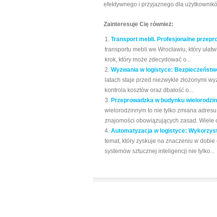
efektywnego i przyjaznego dla użytkownik
Zainteresuje Cię również:
Transport mebli. Profesjonalne przepr
transportu mebli we Wrocławiu, który ułat
krok, który może zdecydować o...
Wyzwania w logistyce: Bezpieczeństwo,
latach staje przed niezwykle złożonymi wy
kontrola kosztów oraz dbałość o...
Przeprowadzka w budynku wielorodzin
wielorodzinnym to nie tylko zmiana adresu
znajomości obowiązujących zasad. Wiele o
Automatyzacja w logistyce: Wykorzyst
temat, który zyskuje na znaczeniu w dob
systemów sztucznej inteligencji nie tylko...