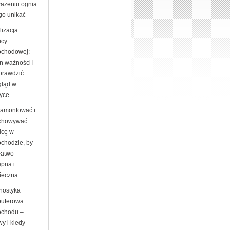
ażeniu ognia
go unikać
lizacja
icy
chodowej:
n ważności i
sprawdzić
gląd w
tyce
zamontować i
chowywać
icę w
chodzie, by
łatwo
ępna i
ieczna
nostyka
uterowa
chodu –
y i kiedy