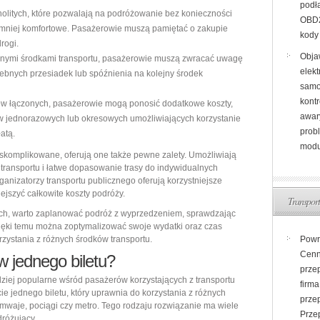
podł
nolitych, które pozwalają na podróżowanie bez konieczności
OBD2
ć mniej komfortowe. Pasażerowie muszą pamiętać o zakupie
kody
rogi.
Obja
żnymi środkami transportu, pasażerowie muszą zwracać uwagę
elekt
zebnych przesiadek lub spóźnienia na kolejny środek
samo
kontr
tów łączonych, pasażerowie mogą ponosić dodatkowe koszty,
awary
tów jednorazowych lub okresowych umożliwiających korzystanie
prob
atą.
modu
skomplikowane, oferują one także pewne zalety. Umożliwiają
transportu i łatwe dopasowanie trasy do indywidualnych
ganizatorzy transportu publicznego oferują korzystniejsze
ejszyć całkowite koszty podróży.
Transport
nych, warto zaplanować podróż z wyprzedzeniem, sprawdzając
zięki temu można zoptymalizować swoje wydatki oraz czas
zystania z różnych środków transportu.
Powró
Cenn
w jednego biletu?
prze
rdziej popularne wśród pasażerów korzystających z transportu
firma
ie jednego biletu, który uprawnia do korzystania z różnych
prze
ramwaje, pociągi czy metro. Tego rodzaju rozwiązanie ma wiele
Prze
dróżujący.