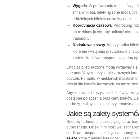
Wygoda
: W porównaniu do biletów jed
zmiany biletu, bilety łączone mogą by
oddzielnych biletów na każdy odcinek d
Koordynacja czasowa
: Podróżując ró
na rozkłady jazdy, aby uniknąć niepotr
transportu.
Dodatkowe koszty
: W przypadku bile
które nie występują przy zakupie bile
z wielu środków transportu za jedną opł
Chociaż bilety łączone mogą wydawać się 
one podróżnym korzystanie z różnych form 
potrzeb. Ponadto, w niektórych miastach or
stawki dla biletów łączonych, co może zmni
Aby skutecznie korzystać z biletów łączo
dostępne połączenia oraz ceny biletów. D
podróży, maksymalizując przyjemność z kor
Jakie są zalety systemó
Systemy jednego biletu stają się coraz ba
publicznego. Dzięki nim możliwe jest nabyc
środków transportu, takich jak autobusy, t
zalety
, które z pewnością doceni każdy po