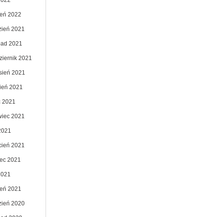
2022
zeń 2022
zień 2021
opad 2021
ziernik 2021
sień 2021
pień 2021
c 2021
wiec 2021
2021
cień 2021
ec 2021
2021
zeń 2021
zień 2020