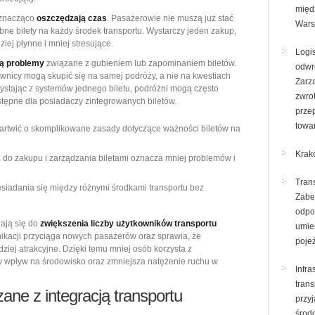
międ
 znacząco
oszczędzają czas
. Pasażerowie nie muszą już stać
War
bne bilety na każdy środek transportu. Wystarczy jeden zakup,
iej płynne i mniej stresujące.
Logi
ą problemy
związane z gubieniem lub zapominaniem biletów.
odwr
ownicy mogą skupić się na samej podróży, a nie na kwestiach
Zarz
ystając z systemów jednego biletu, podróżni mogą często
zwro
ostępne dla posiadaczy zintegrowanych biletów.
prze
towa
martwić o skomplikowane zasady dotyczące ważności biletów na
Krak
ma do zakupu i zarządzania biletami oznacza mniej problemów i
Trans
siadania się między różnymi środkami transportu bez
Zabe
odpo
iają się do
zwiększenia liczby użytkowników transportu
umie
ikacji przyciąga nowych pasażerów oraz sprawia, że
poje
ziej atrakcyjne. Dzięki temu mniej osób korzysta z
wpływ na środowisko oraz zmniejsza natężenie ruchu w
Infra
trans
ane z integracją transportu
przy
środ