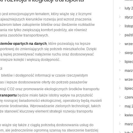
luty 
go jest emocjonującym tematem, który wiąże się z licznymi
styc
ajważniejszych kierunków rozwoju jest wzrost znaczenia
sażerom łatwe zakupienie biletów oraz śledzenie rozkładów
list
ania nie tylko zwiększają komfort podróży, ale również
paźd
stania zasobów transportowych.
stemów opartych na danych
, które pozwalają na lepsze
wrze
nsportowej do zmieniających się potrzeb mieszkańców. Dzięki
sier
ogą lepiej przewidywać natężenie ruchu oraz dostosowywać
mniejsze kolejki i większą dostępność.
lipie
ci
marz
biletów i dostępność informacji w czasie rzeczywistym
wrze
ras i lepsze dostosowanie oferty do potrzeb pasażerów
lipie
misji CO2 oraz promowanie ekologicznych środków transportu
ransportu
będzie miało także istotny wpływ na przyszłość
czer
rę rosnącej świadomości ekologicznej, operatorzy będą musieli
hronie środowiska. Wprowadzanie zielonych technologii, takich
maj 
e stanowić kluczowy element strategii rozwoju transportu
kwie
marz
o wiąże się także z ciągłą potrzebą dostosowania usług do
m, ale jednocześnie ogromną szansą na stworzenie bardziej