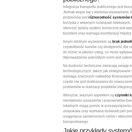
Integracja transportu publicznego jest kl
Jednak wiąże się z wieloma wyzwaniami, kt
problemów jest
różnorodność systemów b
korzysta z własnych rozwiązań biletowych
stworzyć spójny system, konieczne jest wp
kosztami oraz wymaga koordynacji między 
Innym istotnym wyzwaniem są
brak jednol
częstotliwość kursów czy dostępność dla o
do różnic w jakości usług, co może wpływa
Wprowadzenie jednolitych norm jest zatem
Na trudności techniczne zwracają uwagę 
technologicznych, takich jak zintegrowane 
wymaga znacznych nakładów finansowych or
często nie jest dostosowana do nowoczesn
problemów w realizacji projektów integracy
Wreszcie, ważnym aspektem są
czynniki l
mentalności pasażerów i pracowników tran
lokalnych mogą pomóc w przezwyciężeniu ty
zespołowa oraz wymiana doświadczeń pomię
osiągnięcia zamierzonych celów i stworze
transportowego.
Jakie przykłady systemów