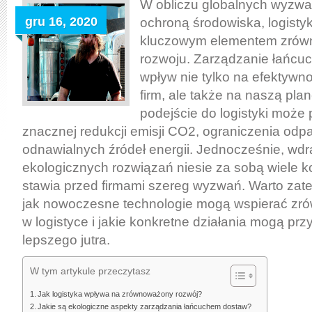
zrównoważony
W obliczu globalnych wyzwa
rozwój:
gru 16, 2020
ochroną środowiska, logistyk
Ekologiczne
kluczowym elementem zró
aspekty
rozwoju. Zarządzanie łańc
zarządzania
wpływ nie tylko na efektywn
łańcuchem
firm, ale także na naszą pla
dostaw
podejście do logistyki może
znacznej redukcji emisji CO2, ograniczenia od
odnawialnych źródeł energii. Jednocześnie, wdr
ekologicznych rozwiązań niesie za sobą wiele ko
stawia przed firmami szereg wyzwań. Warto zate
jak nowoczesne technologie mogą wspierać zr
w logistyce i jakie konkretne działania mogą prz
lepszego jutra.
W tym artykule przeczytasz
Jak logistyka wpływa na zrównoważony rozwój?
Jakie są ekologiczne aspekty zarządzania łańcuchem dostaw?