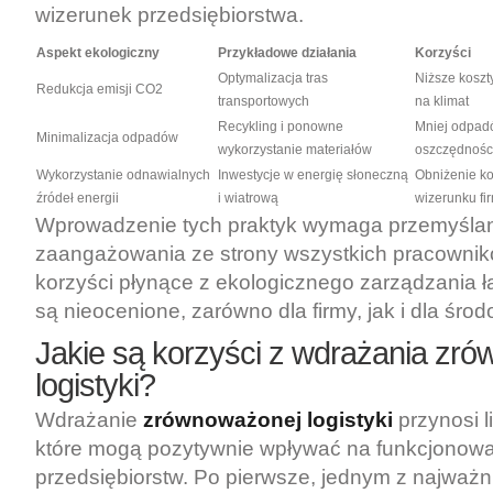
wizerunek przedsiębiorstwa.
Aspekt ekologiczny
Przykładowe działania
Korzyści
Optymalizacja tras
Niższe koszt
Redukcja emisji CO2
transportowych
na klimat
Recykling i ponowne
Mniej odpad
Minimalizacja odpadów
wykorzystanie materiałów
oszczędności
Wykorzystanie odnawialnych
Inwestycje w energię słoneczną
Obniżenie ko
źródeł energii
i wiatrową
wizerunku fi
Wprowadzenie tych praktyk wymaga przemyślanej
zaangażowania ze strony wszystkich pracownik
korzyści płynące z ekologicznego zarządzania
są nieocenione, zarówno dla firmy, jak i dla środ
Jakie są korzyści z wdrażania zr
logistyki?
Wdrażanie
zrównoważonej logistyki
przynosi l
które mogą pozytywnie wpływać na funkcjonow
przedsiębiorstw. Po pierwsze, jednym z najważ