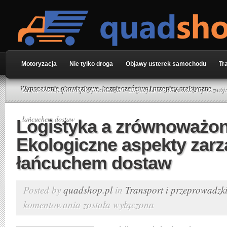
Motoryzacja
Nie tylko droga
Objawy usterek samochodu
Tr
Home
»
Transport i przeprowadzki
» Logistyka a zrównoważony rozwój:
Wyposażenie obowiązkowe, bezpieczeństwo i przepisy praktyczne
łańcuchem dostaw
Logistyka a zrównoważon
Ekologiczne aspekty zarz
łańcuchem dostaw
Posted by
quadshop.pl
in
Transport i przeprowadzk
komentowania
została wyłączona
Logistyka
a