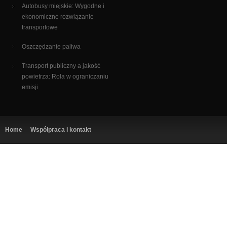
Autobusy miejskie: Wygodne i
ekonomiczne rozwiązanie
transportowe
Oszczędzanie paliwa
Transport publiczny a jakość
powietrza: Rola w ograniczaniu
emisji
Home
Współpraca i kontakt