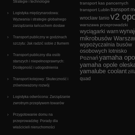
Strategie i technologie
transport kas pancernych
transport m
transport Lublin
Logistyka międzynarodowa:
v2 opo
wrocław tanio
Wyzwania i strategie globalnego
warszawa przeprowadzki
zarządzania łańcuchem dostaw
wyna
wyciągarki warn
Transport publiczny w godzinach
mikrobusów Warsza
szczytu: Jak radzić sobie z tłumem
wypożyczalnia busów
osobowych lotnisko
Transport publiczny dla osób
yamaha opo
Poznań
starszych i niepełnosprawnych:
yamaha opole olesk
Dostępność i udogodnienia
yamalube coolant
zill
quad
Transport kolejowy: Skuteczność i
zrównoważony rozwój
Logistyka odwrócona: Zarządzanie
zwrotnym przepływem towarów
Przygotowanie domu na
przeprowadzkę: Porady dla
właścicieli nieruchomości