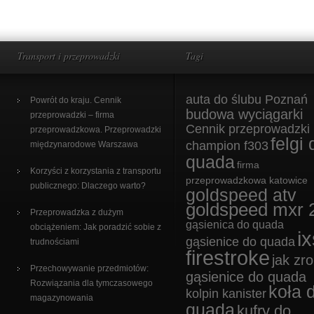
Transport i przeprowadzki
Tagi
auta do ślubu Poznań
Powrót do kraju. Cennik
budowa wyciągarki
przeprowadzki – firma
Cennik przeprowadzki
przeprowadzkowa. Przeprowadzki
felgi 
champion f303
międzynarodowe Warszawa
quada
firma
Korzyści z korzystania z transportu
przeprowadzkowa katowice
publicznego: Dlaczego warto?
goldspeed atv
goldspeed mxr 
Przeprowadzka z dużym
gąsienica do quada
obciążeniem: Jak poradzić sobie z
ix
gąsienice do quada
trudnościami
firestroke
jak zro
Przechowywanie przedmiotów:
gąsienice do quada
Rozwiązania dla tymczasowego
koła 
kolpin kanister
magazynowania
quada
kufry do