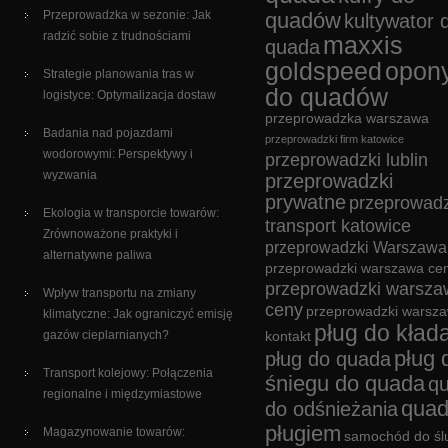
Przeprowadzka w sezonie: Jak
quadów
kultywator 
radzić sobie z trudnościami
maxxis
quada
goldspeed
opon
Strategie planowania tras w
do quadów
logistyce: Optymalizacja dostaw
przeprowadzka warszawa
Badania nad pojazdami
przeprowadzki firm katowice
wodorowymi: Perspektywy i
przeprowadzki lublin
wyzwania
przeprowadzki
prywatne
przeprowadz
Ekologia w transporcie towarów:
transport katowice
Zrównoważone praktyki i
przeprowadzki Warszawa
alternatywne paliwa
przeprowadzki warszawa cen
przeprowadzki warsza
Wpływ transportu na zmiany
ceny
przeprowadzki warsz
klimatyczne: Jak ograniczyć emisję
pług do kład
gazów cieplarnianych?
kontakt
pług 
pług do quada
Transport kolejowy: Połączenia
śniegu do quada
q
regionalne i międzymiastowe
quad
do odśnieżania
pługiem
Magazynowanie towarów:
samochód do śl