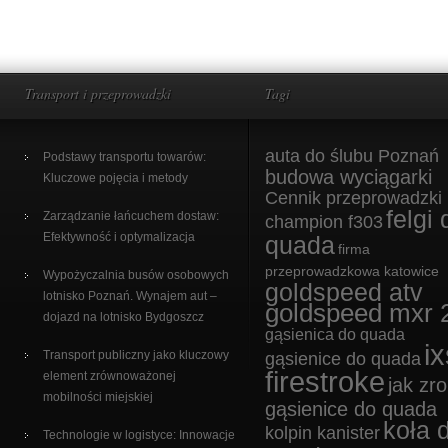
Transport i przeprowadzki
Tagi
auta do ślubu Poznań
Podstawy transportu towarów:
budowa wyciągarki
Kluczowe pojęcia i metody
Cennik przeprowadzki
felgi 
Zarządzanie łańcuchem dostaw:
champion f303
Efektywność i optymalizacja
quada
firma
przeprowadzkowa katowice
Wypożyczalnia busów osobowych
goldspeed atv
lotnisko Poznań. Wynajem aut –
goldspeed mxr 
dojazd na lotnisko Bydgoszcz
gąsienica do quada
ix
Transport publiczny jako kluczowy
gąsienice do quada
firestroke
element zrównoważonej
jak zro
mobilności miejskiej
gąsienice do quada
koła 
kolpin kanister
Technologie w logistyce: Innowacje