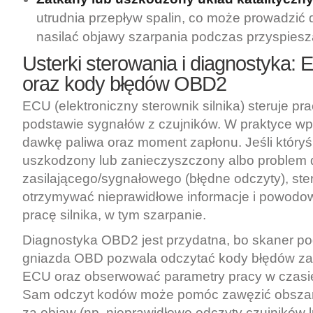
utrudnia przepływ spalin, co może prowadzić
nasilać objawy szarpania podczas przyspiesz
Usterki sterowania i diagnostyka: E
oraz kody błędów OBD2
ECU (elektroniczny sterownik silnika) steruje pr
podstawie sygnałów z czujników. W praktyce wpł
dawkę paliwa oraz moment zapłonu. Jeśli któryś 
uszkodzony lub zanieczyszczony albo problem
zasilającego/sygnałowego (błędne odczyty), st
otrzymywać nieprawidłowe informacje i powodo
pracę silnika, w tym szarpanie.
Diagnostyka OBD2 jest przydatna, bo skaner p
gniazda OBD pozwala odczytać kody błędów za
ECU oraz obserwować parametry pracy w czasi
Sam odczyt kodów może pomóc zawęzić obszar
za objaw (np. nieprawidłowe odczyty czujników 