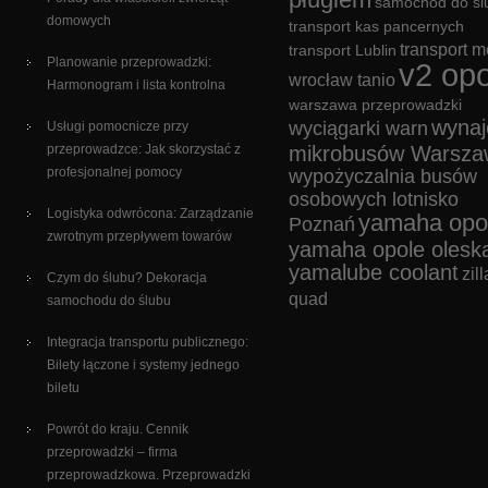
samochód do śl
domowych
transport kas pancernych
transport m
transport Lublin
Planowanie przeprowadzki:
v2 opo
wrocław tanio
Harmonogram i lista kontrolna
warszawa przeprowadzki
wyna
wyciągarki warn
Usługi pomocnicze przy
przeprowadzce: Jak skorzystać z
mikrobusów Warsza
profesjonalnej pomocy
wypożyczalnia busów
osobowych lotnisko
Logistyka odwrócona: Zarządzanie
yamaha opo
Poznań
zwrotnym przepływem towarów
yamaha opole olesk
yamalube coolant
zill
Czym do ślubu? Dekoracja
quad
samochodu do ślubu
Integracja transportu publicznego:
Bilety łączone i systemy jednego
biletu
Powrót do kraju. Cennik
przeprowadzki – firma
przeprowadzkowa. Przeprowadzki