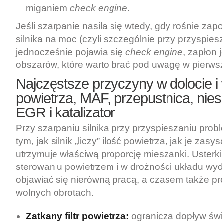
miganiem
check engine
.
Jeśli szarpanie nasila się wtedy, gdy rośnie za
silnika na moc (czyli szczególnie przy przyspies
jednocześnie pojawia się
check engine
, zapłon 
obszarów, które warto brać pod uwagę w pierwsz
Najczęstsze przyczyny w dolocie i w
powietrza, MAF, przepustnica, nies
EGR i katalizator
Przy szarpaniu silnika przy przyspieszaniu pro
tym, jak silnik „liczy” ilość powietrza, jak je zasy
utrzymuje właściwą proporcję mieszanki. Usterki
sterowaniu powietrzem i w drożności układu 
objawiać się nierówną pracą, a czasem także p
wolnych obrotach.
Zatkany filtr powietrza:
ogranicza dopływ świ