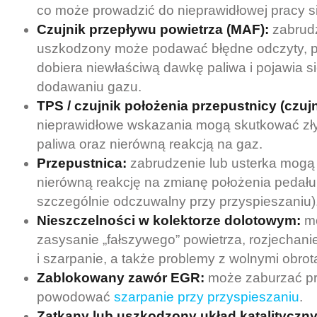
co może prowadzić do nieprawidłowej pracy sil
Czujnik przepływu powietrza (MAF):
zabrud
uszkodzony może podawać błędne odczyty, p
dobiera niewłaściwą dawkę paliwa i pojawia s
dodawaniu gazu.
TPS / czujnik położenia przepustnicy (czujn
nieprawidłowe wskazania mogą skutkować zł
paliwa oraz nierówną reakcją na gaz.
Przepustnica:
zabrudzenie lub usterka mog
nierówną reakcję na zmianę położenia pedału
szczególnie odczuwalny przy przyspieszaniu)
Nieszczelności w kolektorze dolotowym:
m
zasysanie „fałszywego” powietrza, rozjechani
i szarpanie, a także problemy z wolnymi obrot
Zablokowany zawór EGR:
może zaburzać pra
powodować
szarpanie przy przyspieszaniu
.
Zatkany lub uszkodzony układ katalityczny (