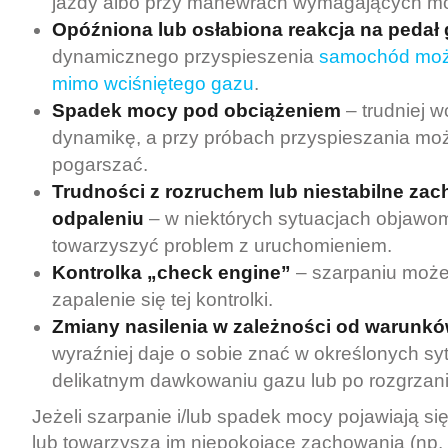
jazdy albo przy manewrach wymagających m
Opóźniona lub osłabiona reakcja na pedał
dynamicznego przyspieszenia
samochód może
mimo wciśniętego gazu
.
Spadek mocy pod obciążeniem
– trudniej w
dynamikę, a przy próbach przyspieszania moż
pogarszać.
Trudności z rozruchem lub niestabilne za
odpaleniu
– w niektórych sytuacjach objaw
towarzyszyć problem z uruchomieniem.
Kontrolka „check engine”
– szarpaniu może
zapalenie się tej kontrolki.
Zmiany nasilenia w zależności od warunk
wyraźniej daje o sobie znać w określonych syt
delikatnym dawkowaniu gazu lub po rozgrzani
Jeżeli szarpanie i/lub spadek mocy pojawiają się
lub towarzyszą im niepokojące zachowania (np.