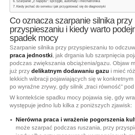
Szarpanie „z napędu”: sprzęgło, automaty i mechatronika
Kiedy jechać do serwisu i jak przygotować się do diagnostyki
Co oznacza szarpanie silnika przy
przyspieszaniu i kiedy warto pode
spadek mocy
Szarpanie silnika przy przyspieszaniu to odczu
praca jednostki
, jak drgania lub szarpnięcia po
podczas zwiększania obciążenia/gazu. Objaw
już przy
delikatnym dodawaniu gazu
i mieć ró
lekkich wibracji pojawiających się w konkretnym
po wyraźne zrywy, gdy silnik „traci równość” po
W kontekście spadku mocy pojawia się, gdy wr
występuje jedno lub kilka z poniższych zjawisk:
Nierówna praca i wrażenie pogorszenia kul
może szarpać podczas ruszania, przy przyspi