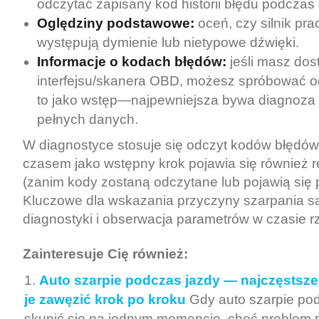
odczytać zapisany kod historii błędu podczas 
Oględziny podstawowe:
oceń, czy silnik pra
występują dymienie lub nietypowe dźwięki.
Informacje o kodach błędów:
jeśli masz dos
interfejsu/skanera OBD, możesz spróbować odc
to jako wstęp—najpewniejsza bywa diagnoz
pełnych danych.
W diagnostyce stosuje się odczyt kodów błędó
czasem jako wstępny krok pojawia się również 
(zanim kody zostaną odczytane lub pojawią się 
Kluczowe dla wskazania przyczyny szarpania są
diagnostyki i obserwacja parametrów w czasie r
Zainteresuje Cię również:
Auto szarpie podczas jazdy — najczęstsze 
je zawęzić krok po kroku
Gdy auto szarpie pod
skupić się na jednym momencie, choć problem po