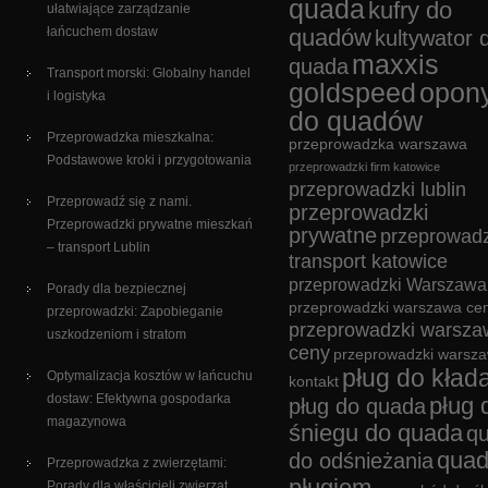
quada
kufry do
ułatwiające zarządzanie
łańcuchem dostaw
quadów
kultywator 
maxxis
quada
Transport morski: Globalny handel
goldspeed
opon
i logistyka
do quadów
Przeprowadzka mieszkalna:
przeprowadzka warszawa
Podstawowe kroki i przygotowania
przeprowadzki firm katowice
przeprowadzki lublin
Przeprowadź się z nami.
przeprowadzki
Przeprowadzki prywatne mieszkań
prywatne
przeprowadz
– transport Lublin
transport katowice
przeprowadzki Warszawa
Porady dla bezpiecznej
przeprowadzki warszawa cen
przeprowadzki: Zapobieganie
przeprowadzki warsza
uszkodzeniom i stratom
ceny
przeprowadzki warsz
pług do kład
Optymalizacja kosztów w łańcuchu
kontakt
dostaw: Efektywna gospodarka
pług 
pług do quada
magazynowa
śniegu do quada
q
quad
do odśnieżania
Przeprowadzka z zwierzętami:
pługiem
Porady dla właścicieli zwierząt