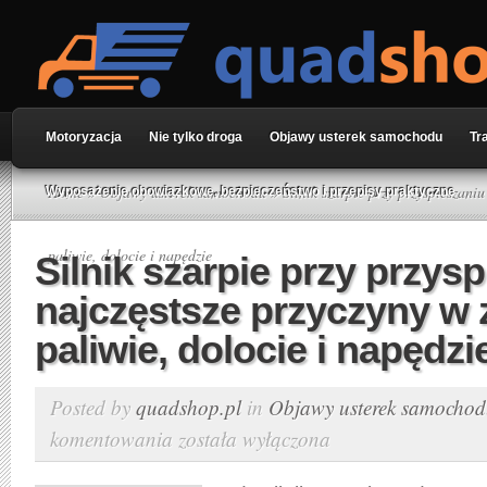
Motoryzacja
Nie tylko droga
Objawy usterek samochodu
Tr
Home
»
Objawy usterek samochodu
» Silnik szarpie przy przyspieszaniu
Wyposażenie obowiązkowe, bezpieczeństwo i przepisy praktyczne
paliwie, dolocie i napędzie
Silnik szarpie przy przysp
najczęstsze przyczyny w 
paliwie, dolocie i napędzi
Posted by
quadshop.pl
in
Objawy usterek samocho
komentowania
została wyłączona
Silnik
szarpie