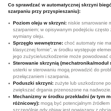
Co sprawdzać w automatycznej skrzyni bieg
szarpaniu przy przyspieszaniu):
Poziom oleju w skrzyni:
niskie smarowanie 
szarpaniem; w opisywanym podejściu często 
wymiany oleju.
Sprzęgło wewnętrzne:
choć automaty nie ma
klasycznej formie”, w środku występuje eleme
jego zużycie/uszkodzenie może powodować dł
Sterowanie skrzynią (mechatronika/moduł 
usterki w sterowaniu mogą prowadzić do pro
przełączaniem i szarpania.
Poduszki skrzyni:
zużyte lub uszkodzone p
zwiększać drgania przenoszone na nadwozie
Mechanizmy w środku przekładni (w tym 
różnicowy):
mogą być potencjalnym źródłem 
szczególnie gdy objaw jest powiązany z obci