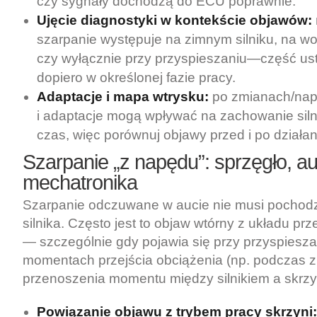
czy sygnały dochodzą do ECU poprawnie.
Ujęcie diagnostyki w kontekście objawów:
szarpanie występuje na zimnym silniku, na wo
czy wyłącznie przy przyspieszaniu—część ust
dopiero w określonej fazie pracy.
Adaptacje i mapa wtrysku:
po zmianach/nap
i adaptacje mogą wpływać na zachowanie siln
czas, więc porównuj objawy przed i po działan
Szarpanie „z napędu”: sprzęgło, au
mechatronika
Szarpanie odczuwane w aucie nie musi pochodz
silnika. Często jest to objaw wtórny z układu pr
— szczególnie gdy pojawia się przy przyspiesza
momentach przejścia obciążenia (np. podczas 
przenoszenia momentu między silnikiem a skrzy
Powiązanie objawu z trybem pracy skrzyni: