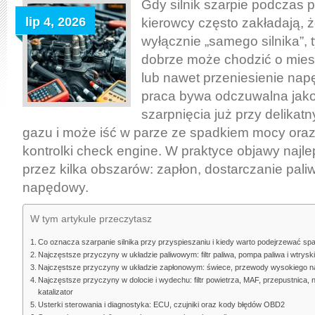
przy
Gdy silnik szarpie podczas 
przyspieszaniu
lip 4, 2026
kierowcy często zakładają, 
–
wyłącznie „samego silnika”,
najczęstsze
dobrze może chodzić o miesz
przyczyny
lub nawet przeniesienie na
w
praca bywa odczuwalna jako
zapłonie,
szarpnięcia już przy delika
paliwie,
gazu i może iść w parze ze spadkiem mocy ora
dolocie
kontrolki check engine. W praktyce objawy najlep
i
przez kilka obszarów: zapłon, dostarczanie paliwa
napędzie
napędowy.
W tym artykule przeczytasz
Co oznacza szarpanie silnika przy przyspieszaniu i kiedy warto podejrzewać s
Najczęstsze przyczyny w układzie paliwowym: filtr paliwa, pompa paliwa i wtrys
Najczęstsze przyczyny w układzie zapłonowym: świece, przewody wysokiego nap
Najczęstsze przyczyny w dolocie i wydechu: filtr powietrza, MAF, przepustnica, 
katalizator
Usterki sterowania i diagnostyka: ECU, czujniki oraz kody błędów OBD2