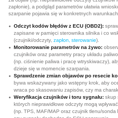
zapłonie), a podgląd parametrów ułatwia wnios
szarpanie pojawia się w konkretnych warunkach
Odczyt kodów błędów z ECU (OBD2):
spraw
zapisane w pamięci sterownika silnika i co w
(czujniki/odczyty,
zapłon, sterowanie
).
Monitorowanie parametrów na żywo:
obserw
czujników oraz parametry pracy układu paliw
(np. ciśnienie paliwa i pracę wtryskiwaczy), a
dzieje się w momencie szarpania.
Sprawdzenie zmian objawów po resecie ko
bywa wskazywany jako wstępny krok, aby oce
wraca po skasowaniu zapisów, czy ma charak
Weryfikacja czujników i toru sygnału:
skup s
których nieprawidłowe odczyty mogą wpływać 
(np. TPS, MAF/MAP oraz czujnik tlenu/sonda l