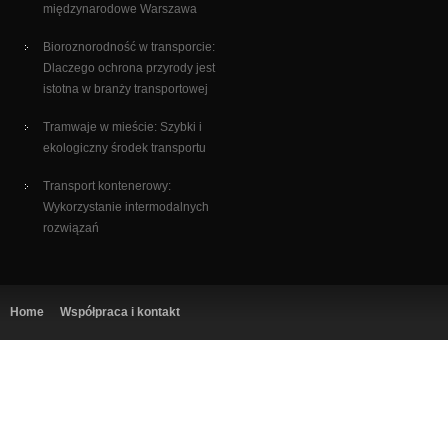
międzynarodowe Warszawa
Bioroznorodność w transporcie:
Dlaczego ochrona przyrody jest
istotna w branży transportowej
Tramwaje w mieście: Szybki i
ekologiczny środek transportu
Transport kontenerowy:
Wykorzystanie intermodalnych
rozwiązań
Home
Współpraca i kontakt