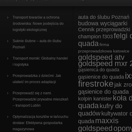
auta do ślubu Poznań
Transport towarów a ochrona
budowa wyciągarki
środowiska: Nowe podejścia do
Cennik przeprowadzki
logistyki ekologicznej
felgi 
champion f303
Suknie ślubne – auta do ślubu
quada
firma
Poznań
przeprowadzkowa katowice
goldspeed atv
Transport morski: Globalny handel
goldspeed mxr 
i logistyka
gąsienica do quada
ix
Przeprowadzka z dziećmi: Jak
gąsienice do quada
firestroke
ułatwić im proces adaptacji
jak zro
gąsienice do quada
Przeprowadź się z nami.
koła 
kolpin kanister
Przeprowadzki prywatne mieszkań
quada
kufry do
– transport Lublin
quadów
kultywator 
Optymalizacja kosztów w łańcuchu
maxxis
quada
dostaw: Efektywna gospodarka
goldspeed
opon
magazynowa