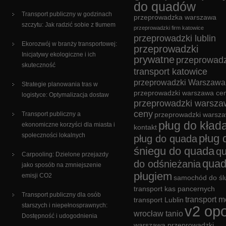
do quadów
Transport publiczny w godzinach
przeprowadzka warszawa
szczytu: Jak radzić sobie z tłumem
przeprowadzki firm katowice
przeprowadzki lublin
Ekorozwój w branży transportowej:
przeprowadzki
Inicjatywy ekologiczne i ich
prywatne
przeprowadz
skuteczność
transport katowice
przeprowadzki Warszawa
Strategie planowania tras w
przeprowadzki warszawa cen
logistyce: Optymalizacja dostaw
przeprowadzki warsza
ceny
Transport publiczny a
przeprowadzki warsz
pług do kład
ekonomiczne korzyści dla miasta i
kontakt
społeczności lokalnych
pług 
pług do quada
śniegu do quada
q
Carpooling: Dzielone przejazdy
quad
do odśnieżania
jako sposób na zmniejszenie
pługiem
emisji CO2
samochód do śl
transport kas pancernych
Transport publiczny dla osób
transport m
transport Lublin
starszych i niepełnosprawnych:
v2 opo
wrocław tanio
Dostępność i udogodnienia
warszawa przeprowadzki