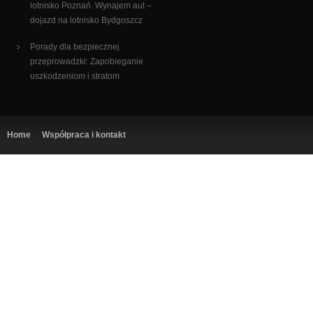
lotnisko Poznań. Wynajem aut –
dojazd na lotnisko Bydgoszcz
Porady dla bezpiecznej
przeprowadzki: Zapobieganie
uszkodzeniom i stratom
Home
Współpraca i kontakt