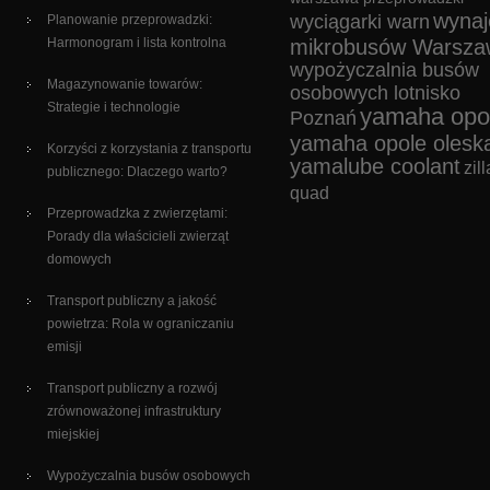
wyna
wyciągarki warn
Planowanie przeprowadzki:
Harmonogram i lista kontrolna
mikrobusów Warsza
wypożyczalnia busów
Magazynowanie towarów:
osobowych lotnisko
Strategie i technologie
yamaha opo
Poznań
yamaha opole olesk
Korzyści z korzystania z transportu
yamalube coolant
zill
publicznego: Dlaczego warto?
quad
Przeprowadzka z zwierzętami:
Porady dla właścicieli zwierząt
domowych
Transport publiczny a jakość
powietrza: Rola w ograniczaniu
emisji
Transport publiczny a rozwój
zrównoważonej infrastruktury
miejskiej
Wypożyczalnia busów osobowych