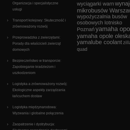
wyna
wyciągarki warn
Organizacja i specjalistyczne
usługi
mikrobusów Warsza
wypożyczalnia busów
Transport kolejowy: Skuteczność i
osobowych lotnisko
zrównoważony rozwój
yamaha opo
Poznań
yamaha opole olesk
Przeprowadzka z zwierzętami:
yamalube coolant
zill
Porady dla właścicieli zwierząt
quad
domowych
Bezpieczeństwo w transporcie:
Zapobieganie kradzieżom i
uszkodzeniom
Logistyka a zrównoważony rozwój:
Ekologiczne aspekty zarządzania
łańcuchem dostaw
Logistyka międzynarodowa:
Wyzwania i globalne połączenia
Zaopatrzenie i dystrybucja: