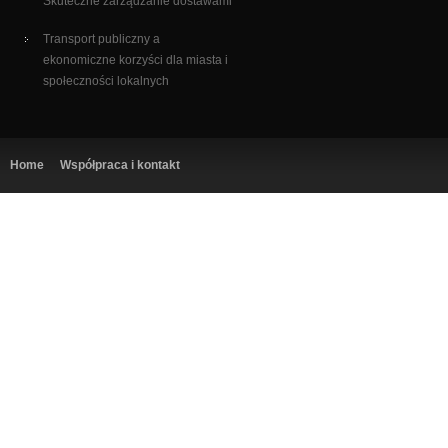
Skuteczne zarządzanie dostawami
Transport publiczny a
ekonomiczne korzyści dla miasta i
społeczności lokalnych
Home
Współpraca i kontakt