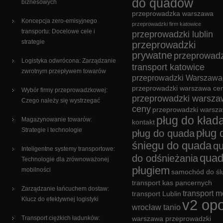
do quadów
biznesowych
przeprowadzka warszawa
Koncepcja zero-emisyjnego
przeprowadzki firm katowice
transportu: Docelowe cele i
przeprowadzki lublin
strategie
przeprowadzki
prywatne
przeprowadz
Logistyka odwrócona: Zarządzanie
transport katowice
zwrotnym przepływem towarów
przeprowadzki Warszawa
przeprowadzki warszawa cen
Wybór firmy przeprowadzkowej:
przeprowadzki warsza
Czego należy się wystrzegać
ceny
przeprowadzki warsz
pług do kład
Magazynowanie towarów:
kontakt
Strategie i technologie
pług 
pług do quada
śniegu do quada
q
Inteligentne systemy transportowe:
quad
do odśnieżania
Technologie dla zrównoważonej
pługiem
mobilności
samochód do śl
transport kas pancernych
Zarządzanie łańcuchem dostaw:
transport m
transport Lublin
Klucz do efektywnej logistyki
v2 opo
wrocław tanio
Transport ciężkich ładunków:
warszawa przeprowadzki