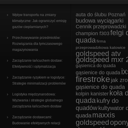
auta do ślubu Poznań
Wpływ transportu na zmiany
budowa wyciągarki
klimatyczne: Jak ograniczyć emisję
Cennik przeprowadzki
gazów cieplarnianych?
felgi 
champion f303
Przechowywanie przedmiotów:
quada
firma
Rozwiązania dla tymczasowego
przeprowadzkowa katowice
magazynowania
goldspeed atv
goldspeed mxr 
Zarządzanie łańcuchem dostaw:
gąsienica do quada
Efektywność i optymalizacja
ix
gąsienice do quada
firestroke
Zarządzanie ryzykiem w logistyce:
jak zro
Strategie minimalizacji problemów
gąsienice do quada
koła 
kolpin kanister
Logistyka międzynarodowa:
quada
kufry do
Wyzwania i strategie globalnego
zarządzania łańcuchem dostaw
quadów
kultywator 
maxxis
quada
Zarządzanie dostawcami:
goldspeed
opon
Budowanie efektywnych relacji