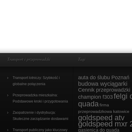
Transport i przeprowadzki
Tagi
auta do ślubu Poznań
Transport lotniczy: Szybkość i
budowa wyciągarki
globalne połączenia
Cennik przeprowadzki
felgi 
Przeprowadzka mieszkalna:
champion f303
Podstawowe kroki i przygotowania
quada
firma
przeprowadzkowa katowice
Zaopatrzenie i dystrybucja:
goldspeed atv
Skuteczne zarządzanie dostawami
goldspeed mxr 
gąsienica do quada
Transport publiczny jako kluczowy