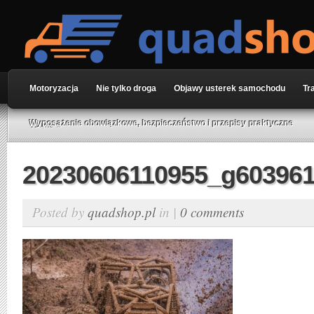
Motoryzacja
Nie tylko droga
Objawy usterek samochodu
Tr
Home
»
Wyposażenie obowiązkowe, bezpieczeństwo i przepisy praktyczne
20230606110955_g603961
Posted by
quadshop.pl
in |
0 comments