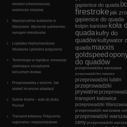
ix
element zrównoważonej
gąsienice do quada
firestroke
mobilności miejskiej
jak zro
gąsienice do quada
Wypożyczalnia autokarów w
koła 
kolpin kanister
Warszawie. Wycieczki autokarowe,
quada
kufry do
wynajem mikrobusów
quadów
kultywator 
Logistyka międzynarodowa:
maxxis
quada
Wyzwania i globalne połączenia
goldspeed
opon
Technologie w logistyce: Innowacje
do quadów
ułatwiające zarządzanie
przeprowadzka warszawa
łańcuchem dostaw
przeprowadzki firm katowice
przeprowadzki lublin
Przeprowadzka z dziećmi: Jak
przeprowadzki
ułatwić im proces adaptacji
prywatne
przeprowadz
transport katowice
Suknie ślubne – auta do ślubu
przeprowadzki Warszawa
Poznań
przeprowadzki warszawa cen
przeprowadzki warsza
Transport kolejowy: Połączenia
ceny
regionalne i międzymiastowe
przeprowadzki warsz