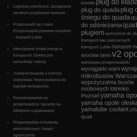
pług do kład
kontakt
Logistyka odwrócona: Zarządzanie
pług 
pług do quada
zwrotnym przepływem towarów
śniegu do quada
q
quad
do odśnieżania
Przeprowadź się z nami.
Przeprowadzki prywatne mieszkań
pługiem
samochód do śl
– transport Lublin
transport kas pancernych
transport m
transport Lublin
Alternatywne źródła energii w
v2 opo
wrocław tanio
transporcie: Elektryczne
samochody i więcej
warszawa przeprowadzki
wyna
wyciągarki warn
Transport towarów a ochrona
mikrobusów Warsza
środowiska: Nowe podejścia do
wypożyczalnia busów
logistyki ekologicznej
osobowych lotnisko
yamaha opo
Poznań
Rozpakowywanie po
yamaha opole olesk
przeprowadzce: Sposoby na
yamalube coolant
zill
efektywne rozpakowanie
quad
Przeprowadzka w budynku
wielorodzinnym: Uwagi i
ograniczenia