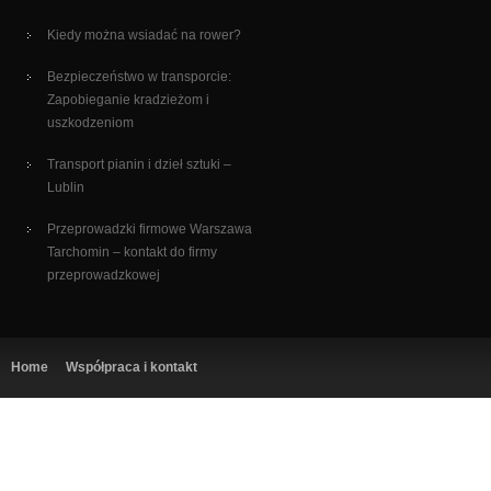
Kiedy można wsiadać na rower?
Bezpieczeństwo w transporcie:
Zapobieganie kradzieżom i
uszkodzeniom
Transport pianin i dzieł sztuki –
Lublin
Przeprowadzki firmowe Warszawa
Tarchomin – kontakt do firmy
przeprowadzkowej
Home
Współpraca i kontakt