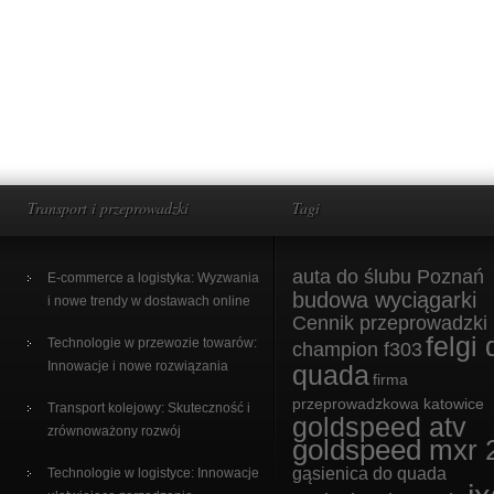
Transport i przeprowadzki
Tagi
auta do ślubu Poznań
E-commerce a logistyka: Wyzwania
budowa wyciągarki
i nowe trendy w dostawach online
Cennik przeprowadzki
felgi 
Technologie w przewozie towarów:
champion f303
Innowacje i nowe rozwiązania
quada
firma
przeprowadzkowa katowice
Transport kolejowy: Skuteczność i
goldspeed atv
zrównoważony rozwój
goldspeed mxr 
gąsienica do quada
Technologie w logistyce: Innowacje