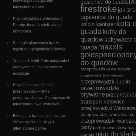
ix
ułatwiające zarządzanie
gąsienice do quada
firestroke
łańcuchem dostaw
jak zro
gąsienice do quada
Przeprowadzka z zwierzętami:
koła 
kolpin kanister
Porady dla właścicieli zwierząt
quada
kufry do
domowych
quadów
kultywator 
Strategie planowania tras w
maxxis
quada
logistyce: Optymalizacja dostaw
goldspeed
opon
Transport mebli: Zabezpieczanie i
do quadów
odpowiednie umieszczenie w
przeprowadzka warszawa
pojeździe
przeprowadzki firm katowice
przeprowadzki lublin
Powrót do kraju. Cennik
przeprowadzki
przeprowadzki – firma
prywatne
przeprowadz
przeprowadzkowa. Przeprowadzki
transport katowice
międzynarodowe Warszawa
przeprowadzki Warszawa
przeprowadzki warszawa cen
Ekologia w transporcie towarów:
przeprowadzki warsza
Zrównoważone praktyki i
ceny
przeprowadzki warsz
alternatywne paliwa
pług do kład
kontakt