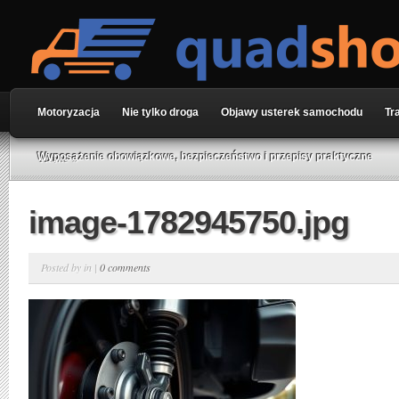
Motoryzacja
Nie tylko droga
Objawy usterek samochodu
Tr
Home
»
Wyposażenie obowiązkowe, bezpieczeństwo i przepisy praktyczne
image-1782945750.jpg
Posted by in |
0 comments