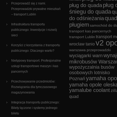
Przeprowadź się z nami.
pług 
pług do quada
Przeprowadzki prywatne mieszkań
śniegu do quada
q
– transport Lublin
quad
do odśnieżania
pługiem
Infrastruktura transportu
samochód do śl
publicznego: Inwestycje i rozwój
transport kas pancernych
sieci
transport m
transport Lublin
v2 opo
wrocław tanio
Korzyści z korzystania z transportu
warszawa przeprowadzki
publicznego: Dlaczego warto?
wyna
wyciągarki warn
Nietypowy transport. Profesjonalne
mikrobusów Warsza
usługi transportowe maszyn i kas
wypożyczalnia busów
pancernych
osobowych lotnisko
yamaha opo
Poznań
Przechowywanie przedmiotów:
yamaha opole olesk
Rozwiązania dla tymczasowego
yamalube coolant
zill
magazynowania
quad
Integracja transportu publicznego:
Bilety łączone i systemy jednego
biletu