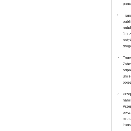
panc
Tran
publ
redu
Jak 
natę
drog
Trans
Zabe
odpo
umie
poje
Prze
nami
Prze
pryw
mies
trans