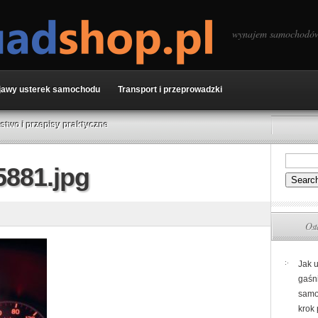
wynajem samochodów
jawy usterek samochodu
Transport i przeprowadzki
two i przepisy praktyczne
881.jpg
Ost
Jak 
gaśn
samo
krok