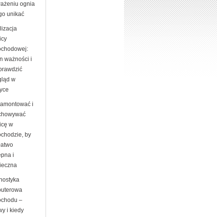
ażeniu ognia
go unikać
lizacja
icy
chodowej:
n ważności i
sprawdzić
gląd w
tyce
zamontować i
chowywać
icę w
chodzie, by
łatwo
ępna i
ieczna
nostyka
uterowa
chodu –
y i kiedy