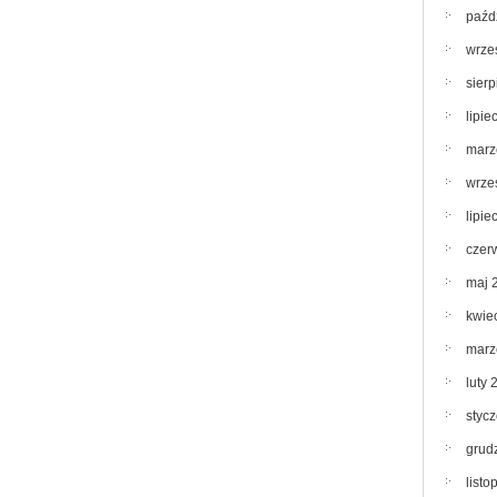
paźd
wrze
sier
lipie
marz
wrze
lipie
czer
maj 
kwie
marz
luty 
styc
grud
list