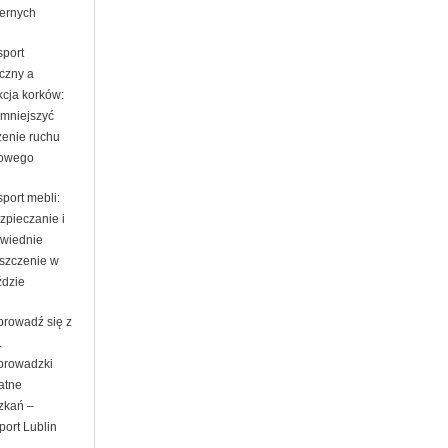
ernych
sport
iczny a
kcja korków:
zmniejszyć
żenie ruchu
owego
port mebli:
zpieczanie i
wiednie
szczenie w
ździe
prowadź się z
.
prowadzki
atne
zkań –
port Lublin