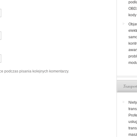
podł
OBD2
kody
Obja
elekt
samo
kontr
awary
prob
modu
ce podczas pisania kolejnych komentarzy.
Transport
Niet
trans
Prof
usług
tran
masz