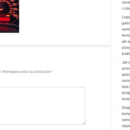
zauw
i cze
Lega
gaśn
samo
termi
jak 
prze
prak
Jak 
prze
.
Wymagane pola są oznaczone
*
gaśn
samo
była 
dost
bezp
Diag
komp
samo
objaw