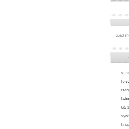
quad sh
sier
lipie
czer
kwie
luty 
styc
list