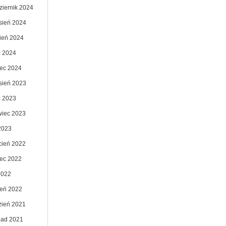
ziernik 2024
sień 2024
pień 2024
c 2024
ec 2024
sień 2023
c 2023
wiec 2023
2023
cień 2022
ec 2022
2022
zeń 2022
zień 2021
opad 2021