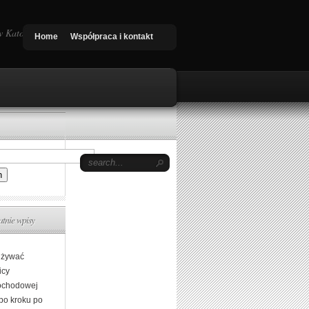
 Katowice, Nowy Targ. Quad shop
Home
Współpraca i kontakt
atnie wpisy
używać
icy
chodowej
 po kroku po