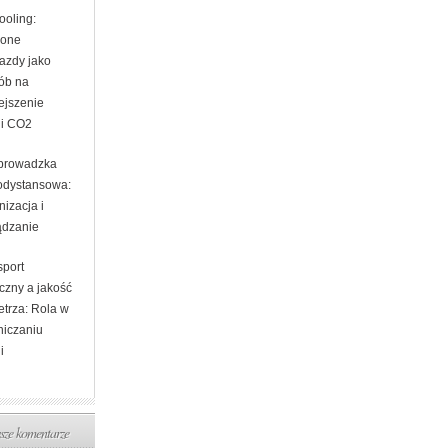
ooling:
lone
jazdy jako
ób na
ejszenie
ji CO2
prowadzka
odystansowa:
izacja i
ądzanie
sport
czny a jakość
etrza: Rola w
niczaniu
i
ze komentarze