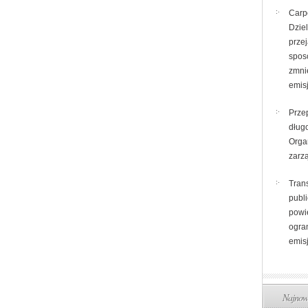
Carp
Dzie
prze
spos
zmni
emis
Prze
dług
Organ
zarz
Tran
publi
powi
ogra
emisj
Najnows