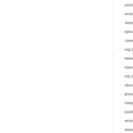
paźd
wrze
sier
lipie
czer
maj 
kwie
marz
luty 
styc
grud
list
paźd
wrze
sier