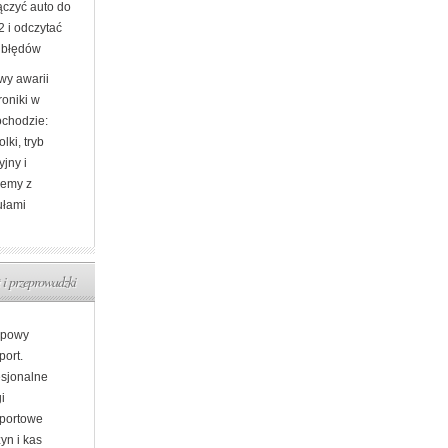
ączyć auto do
 i odczytać
 błędów
wy awarii
roniki w
chodzie:
olki, tryb
jny i
lemy z
łami
 i przeprowadzki
ypowy
port.
esjonalne
i
sportowe
yn i kas