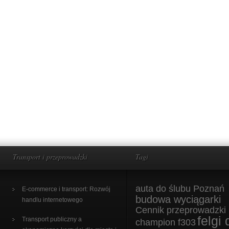
Transport i przeprowadzki
Tagi
auta do ślubu Poznań
E-commerce i transport: Rozwój
budowa wyciągarki
handlu internetowego
Cennik przeprowadzki
felgi 
Transport publiczny a
champion f303