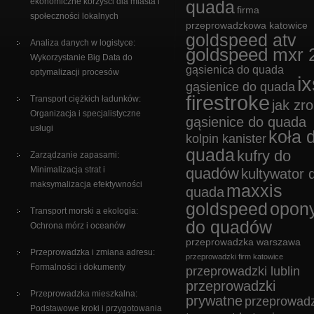
ekonomiczne korzyści dla miasta i
quada
firma
społeczności lokalnych
przeprowadzkowa katowice
goldspeed atv
Analiza danych w logistyce:
goldspeed mxr 
Wykorzystanie Big Data do
gąsienica do quada
optymalizacji procesów
ix
gąsienice do quada
firestroke
Transport ciężkich ładunków:
jak zro
Organizacja i specjalistyczne
gąsienice do quada
usługi
koła 
kolpin kanister
quada
kufry do
Zarządzanie zapasami:
Minimalizacja strat i
quadów
kultywator 
maksymalizacja efektywności
maxxis
quada
goldspeed
opon
Transport morski a ekologia:
do quadów
Ochrona mórz i oceanów
przeprowadzka warszawa
Przeprowadzka i zmiana adresu:
przeprowadzki firm katowice
Formalności i dokumenty
przeprowadzki lublin
przeprowadzki
Przeprowadzka mieszkalna:
prywatne
przeprowadz
Podstawowe kroki i przygotowania