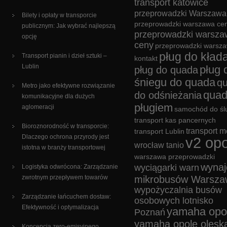
transport katowice
przeprowadzki Warszawa
Bilety i opłaty w transporcie
przeprowadzki warszawa cen
publicznym: Jak wybrać najlepszą
przeprowadzki warsza
opcję
ceny
przeprowadzki warsz
pług do kład
Transport pianin i dzieł sztuki –
kontakt
Lublin
pług 
pług do quada
śniegu do quada
q
Metro jako efektywne rozwiązanie
quad
do odśnieżania
komunikacyjne dla dużych
pługiem
aglomeracji
samochód do śl
transport kas pancernych
Bioroznorodność w transporcie:
transport m
transport Lublin
Dlaczego ochrona przyrody jest
v2 opo
wrocław tanio
istotna w branży transportowej
warszawa przeprowadzki
wyna
wyciągarki warn
Logistyka odwrócona: Zarządzanie
zwrotnym przepływem towarów
mikrobusów Warsza
wypożyczalnia busów
Zarządzanie łańcuchem dostaw:
osobowych lotnisko
Efektywność i optymalizacja
yamaha opo
Poznań
yamaha opole olesk
Koncepcja zero-emisyjnego