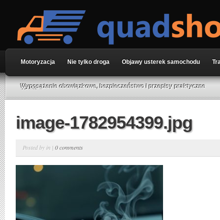
Motoryzacja
Nie tylko droga
Objawy usterek samochodu
Tr
Home
»
Wyposażenie obowiązkowe, bezpieczeństwo i przepisy praktyczne
image-1782954399.jpg
Posted by in |
0 comments