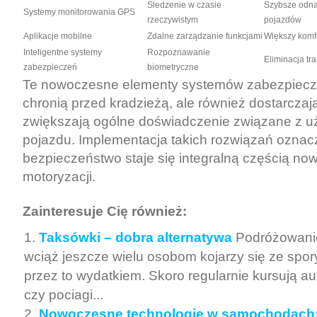
Śledzenie w czasie
Szybsze odna
Systemy monitorowania GPS
rzeczywistym
pojazdów
Aplikacje mobilne
Zdalne zarządzanie funkcjami
Większy komf
Inteligentne systemy
Rozpoznawanie
Eliminacja tr
zabezpieczeń
biometryczne
Te nowoczesne elementy systemów zabezpiecze
chronią przed kradzieżą, ale również dostarczaj
zwiększają ogólne doświadczenie związane z 
pojazdu. Implementacja takich rozwiązań oznac
bezpieczeństwo staje się integralną częścią no
motoryzacji.
Zainteresuje Cię również:
Taksówki – dobra alternatywa
Podróżowani
wciąż jeszcze wielu osobom kojarzy się ze spo
przez to wydatkiem. Skoro regularnie kursują a
czy pociagi...
Nowoczesne technologie w samochodach: