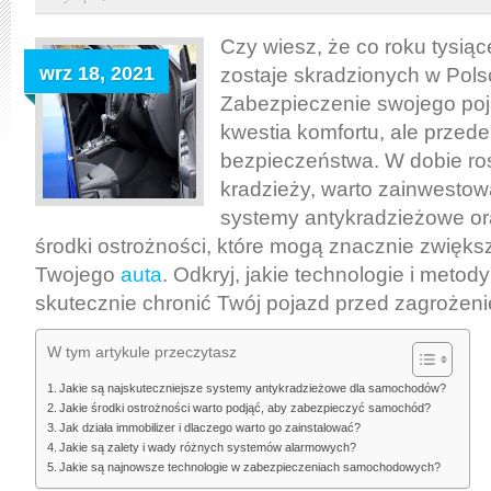
Czy wiesz, że co roku tysi
wrz 18, 2021
zostaje skradzionych w Pol
Zabezpieczenie swojego poja
kwestia komfortu, ale przed
bezpieczeństwa. W dobie ros
kradzieży, warto zainwest
systemy antykradzieżowe or
środki ostrożności, które mogą znacznie zwięk
Twojego
auta
. Odkryj, jakie technologie i meto
skutecznie chronić Twój pojazd przed zagrożen
W tym artykule przeczytasz
Jakie są najskuteczniejsze systemy antykradzieżowe dla samochodów?
Jakie środki ostrożności warto podjąć, aby zabezpieczyć samochód?
Jak działa immobilizer i dlaczego warto go zainstalować?
Jakie są zalety i wady różnych systemów alarmowych?
Jakie są najnowsze technologie w zabezpieczeniach samochodowych?