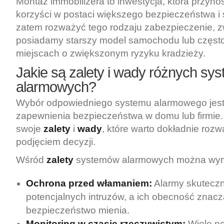
Montaż immobilizera to inwestycja, która przyno
korzyści w postaci większego bezpieczeństwa i 
zatem rozważyć tego rodzaju zabezpieczenie, zw
posiadamy starszy model samochodu lub częst
miejscach o zwiększonym ryzyku kradzieży.
Jakie są zalety i wady różnych sy
alarmowych?
Wybór odpowiedniego systemu alarmowego jest
zapewnienia bezpieczeństwa w domu lub firmie
swoje
zalety
i
wady
, które warto dokładnie roz
podjęciem decyzji.
Wśród
zalety
systemów alarmowych można wym
Ochrona przed włamaniem:
Alarmy skuteczn
potencjalnych intruzów, a ich obecność znac
bezpieczeństwo mienia.
Monitoring w czasie rzeczywistym:
Wiele n