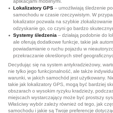
aplikacjami mobilnymi.
Lokalizatory GPS
– umożliwiają śledzenie po
samochodu w czasie rzeczywistym. W przypa
lokalizator pozwala na szybkie zlokalizowanie
odzyskanie go, co czyni go bardzo skuteczn
Systemy śledzenia
– działają podobnie do l
ale oferują dodatkowe funkcje, takie jak auto
powiadamianie o ruchu pojazdu w nieautoryz
przekraczanie określonych stref geograficzny
Decydując się na system antykradzieżowy, war
nie tylko jego funkcjonalność, ale także indywid
warunki, w jakich samochód jest użytkowany. Ni
takie jak lokalizatory GPS, mogą być bardziej s
obszarach o wysokim ryzyku kradzieży, podcza
miejscach wystarczający może być prostszy sy
Właściwy wybór zależy również od tego, jak czę
samochodu i jakie są Twoje preferencje dotyczą