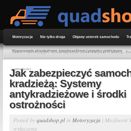
Motoryzacja
Nie tylko droga
Objawy usterek samochodu
Tr
Home
»
Motoryzacja
» Jak zabezpieczyć samochód przed kradzieżą: Sys
Wyposażenie obowiązkowe, bezpieczeństwo i przepisy praktyczne
ostrożności
Jak zabezpieczyć samoc
kradzieżą: Systemy
antykradzieżowe i środki
ostrożności
Posted by
quadshop.pl
in
Motoryzacja
|
Możliwość
wyłączona