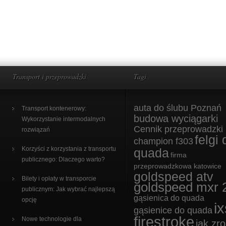
Transport i przeprowadzki
Tagi
auta do ślubu Poznań
Transport kontenerowy:
budowa wyciągarki
Wykorzystanie intermodalnych
Cennik przeprowadzki
rozwiązań
felgi 
champion f303
Korzyści z korzystania z transportu
quada
firma
publicznego: Dlaczego warto?
przeprowadzkowa katowice
goldspeed atv
Bilety i opłaty w transporcie
goldspeed mxr 
publicznym: Jak wybrać najlepszą
gąsienica do quada
opcję
ix
gąsienice do quada
firestroke
Nowe technologie dla
jak zro