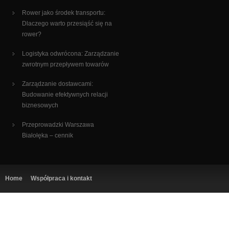
Rower jako środek transportu:
Dlaczego warto przesiąść się na
rower?
Logistyka odwrócona: Zarządzanie
zwrotnym przepływem towarów
Zarządzanie dostawcami:
Budowanie efektywnych relacji
biznesowych
Przeprowadzki Warszawa
Białołęka – cennik
Home
Współpraca i kontakt