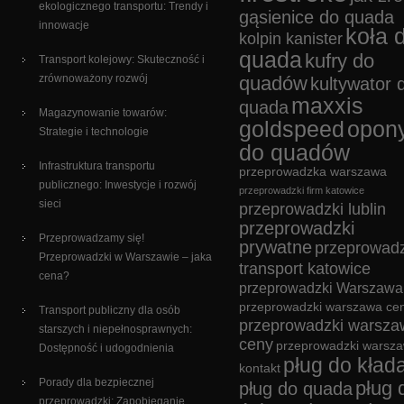
ekologicznego transportu: Trendy i
gąsienice do quada
innowacje
koła 
kolpin kanister
quada
kufry do
Transport kolejowy: Skuteczność i
zrównoważony rozwój
quadów
kultywator 
maxxis
quada
Magazynowanie towarów:
goldspeed
opon
Strategie i technologie
do quadów
Infrastruktura transportu
przeprowadzka warszawa
publicznego: Inwestycje i rozwój
przeprowadzki firm katowice
sieci
przeprowadzki lublin
przeprowadzki
Przeprowadzamy się!
prywatne
przeprowadz
Przeprowadzki w Warszawie – jaka
transport katowice
cena?
przeprowadzki Warszawa
przeprowadzki warszawa cen
Transport publiczny dla osób
przeprowadzki warsza
starszych i niepełnosprawnych:
ceny
przeprowadzki warsz
Dostępność i udogodnienia
pług do kład
kontakt
Porady dla bezpiecznej
pług 
pług do quada
przeprowadzki: Zapobieganie