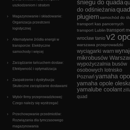
śniegu do quada
q
uszkodzeniom i stratom
quad
do odśnieżania
pługiem
Magazynowanie i składowanie:
samochód do śl
Organizacja przestrzeni
transport kas pancernych
logistycznej
transport m
transport Lublin
v2 opo
wrocław tanio
Alternatywne źródła energii w
warszawa przeprowadzki
transporcie: Elektryczne
wyna
wyciągarki warn
samochody i więcej
mikrobusów Warsza
Zarządzanie łańcuchem dostaw:
wypożyczalnia busów
Efektywność i optymalizacja
osobowych lotnisko
yamaha opo
Poznań
Zaopatrzenie i dystrybucja:
yamaha opole olesk
Skuteczne zarządzanie dostawami
yamalube coolant
zill
quad
Wybór firmy przeprowadzkowej:
Czego należy się wystrzegać
Przechowywanie przedmiotów:
Rozwiązania dla tymczasowego
magazynowania