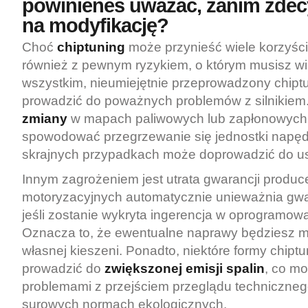
powinieneś uważać, zanim zdec
na modyfikację?
Choć
chiptuning
może przynieść wiele korzyści
również z pewnym ryzykiem, o którym musisz wi
wszystkim, nieumiejętnie przeprowadzony chip
prowadzić do poważnych problemów z silnikiem
zmiany
w mapach paliwowych lub zapłonowyc
spowodować przegrzewanie się jednostki napęd
skrajnych przypadkach może doprowadzić do us
Innym zagrożeniem jest utrata gwarancji produce
motoryzacyjnych automatycznie unieważnia gwa
jeśli zostanie wykryta ingerencja w oprogramow
Oznacza to, że ewentualne naprawy będziesz mu
własnej kieszeni. Ponadto, niektóre formy chip
prowadzić do
zwiększonej emisji spalin
, co m
problemami z przejściem przeglądu techniczneg
surowych normach ekologicznych.