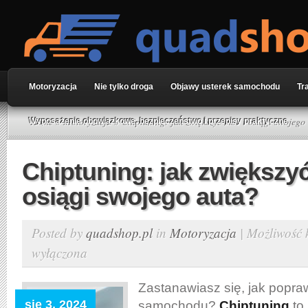
Motoryzacja
Nie tylko droga
Objawy usterek samochodu
Tr
Home
»
Motoryzacja
» Chiptuning: jak zwiększyć moc i osiągi swojego
Wyposażenie obowiązkowe, bezpieczeństwo i przepisy praktyczne
Chiptuning: jak zwiększy
osiągi swojego auta?
Posted by
quadshop.pl
in
Motoryzacja
|
Możliwość
wyłączona
Zastanawiasz się, jak popra
sie 3, 2024
samochodu?
Chiptuning
to 