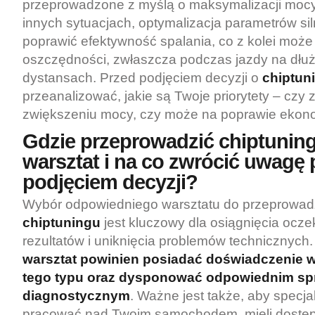
przeprowadzone z myślą o maksymalizacji mocy 
innych sytuacjach, optymalizacja parametrów si
poprawić efektywność spalania, co z kolei może
oszczędności, zwłaszcza podczas jazdy na dłu
dystansach. Przed podjęciem decyzji o
chiptun
przeanalizować, jakie są Twoje priorytety – czy 
zwiększeniu mocy, czy może na poprawie ekono
Gdzie przeprowadzić chiptuning
warsztat i na co zwrócić uwagę 
podjęciem decyzji?
Wybór odpowiedniego warsztatu do przeprowad
chiptuningu
jest kluczowy dla osiągnięcia ocz
rezultatów i uniknięcia problemów technicznych
warsztat powinien posiadać doświadczenie 
tego typu oraz dysponować odpowiednim sp
diagnostycznym
. Ważne jest także, aby specjal
pracować nad Twoim samochodem, mieli dostę