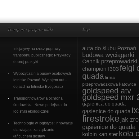
Transport i przeprowadzki
Tagi
auta do ślubu Poznań
Inicjatywy na rzecz poprawy
budowa wyciągarki
transportu publicznego: Przykłady
Cennik przeprowadzki
dobrej praktyki
felgi 
champion f303
Wypożyczalnia busów osobowych
quada
firma
lotnisko Poznań. Wynajem aut –
przeprowadzkowa katowice
dojazd na lotnisko Bydgoszcz
goldspeed atv
goldspeed mxr 
Transport towarów a ochrona
gąsienica do quada
środowiska: Nowe podejścia do
ix
gąsienice do quada
logistyki ekologicznej
firestroke
jak zro
Technologie w logistyce: Innowacje
gąsienice do quada
ułatwiające zarządzanie
koła 
kolpin kanister
łańcuchem dostaw