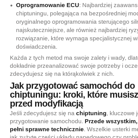
Oprogramowanie ECU
: Najbardziej zaawan
chiptuningu, polegająca na bezpośredniej mod
oryginalnego oprogramowania sterującego siln
najskuteczniejsze, ale również najbardziej r
rozwiązanie, które wymaga specjalistycznej w
doświadczenia.
Każda z tych metod ma swoje zalety i wady, dla
dokładnie przeanalizować swoje potrzeby i ocze
zdecydujesz się na którąkolwiek z nich.
Jak przygotować samochód do
chiptuningu: kroki, które musis
przed modyfikacją
Jeśli zdecydujesz się na
chiptuning
, kluczowe 
przygotowanie samochodu.
Przede wszystkim,
pełni sprawne technicznie
. Wszelkie usterki m
jak zużyte części układu napędowego czy proble