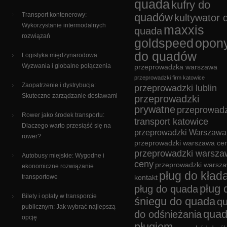
quada
kufry do
Transport kontenerowy:
quadów
kultywator 
Wykorzystanie intermodalnych
maxxis
quada
rozwiązań
goldspeed
opon
do quadów
Logistyka międzynarodowa:
Wyzwania i globalne połączenia
przeprowadzka warszawa
przeprowadzki firm katowice
Zaopatrzenie i dystrybucja:
przeprowadzki lublin
Skuteczne zarządzanie dostawami
przeprowadzki
prywatne
przeprowadz
Rower jako środek transportu:
transport katowice
Dlaczego warto przesiąść się na
przeprowadzki Warszawa
rower?
przeprowadzki warszawa cen
przeprowadzki warsza
Autobusy miejskie: Wygodne i
ceny
przeprowadzki warsz
ekonomiczne rozwiązanie
pług do kład
transportowe
kontakt
pług 
pług do quada
Bilety i opłaty w transporcie
śniegu do quada
q
publicznym: Jak wybrać najlepszą
quad
do odśnieżania
opcję
pługiem