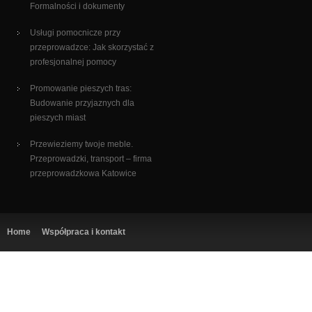
Formalności i dokumenty
Usługi pomocnicze przy
przeprowadzce: Jak skorzystać z
profesjonalnej pomocy
Promowanie pieszych tras:
Budowanie przyjaznych dla
pieszych miast
Przewieziemy twoje meble.
Przeprowadzki, transport – firma
przeprowadzkowa Katowice
Home
Współpraca i kontakt