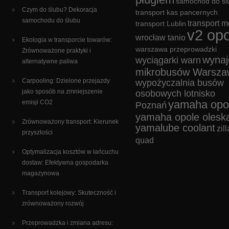
samochód do śl
Czym do ślubu? Dekoracja
transport kas pancernych
samochodu do ślubu
transport m
transport Lublin
v2 opo
wrocław tanio
Ekologia w transporcie towarów:
warszawa przeprowadzki
Zrównoważone praktyki i
wyna
wyciągarki warn
alternatywne paliwa
mikrobusów Warsza
Carpooling: Dzielone przejazdy
wypożyczalnia busów
jako sposób na zmniejszenie
osobowych lotnisko
yamaha opo
emisji CO2
Poznań
yamaha opole olesk
Zrównoważony transport: Kierunek
yamalube coolant
zill
przyszłości
quad
Optymalizacja kosztów w łańcuchu
dostaw: Efektywna gospodarka
magazynowa
Transport kolejowy: Skuteczność i
zrównoważony rozwój
Przeprowadzka i zmiana adresu: