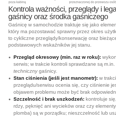
poza kabiną
przeznaczonej do przewozu osó
Kontrola ważności, przeglądy i lega
gaśnicy oraz środka gaśniczego
Gaśnicę w samochodzie traktuje się jako eleme
który ma pozostawać sprawny przez okres uży
to cykliczne przeglądy/konserwację oraz bieżą
podstawowych wskaźników jej stanu.
Przegląd okresowy (min. raz w roku):
wykon
serwis; w trakcie kontroli sprawdzane są m.in.
techniczny
gaśnicy.
Stan ciśnienia (jeśli jest manometr):
w trakc
przeglądu/serwisu ocenia się, czy ciśnienie je
objawem problemu może być brak odpowiedni
Szczelność i brak uszkodzeń:
kontroluje się
rdzy, pęknięć ani wycieków oraz czy elementy
plomba) są w porządku; nieszczelność lub u