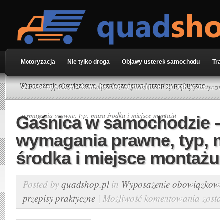
Motoryzacja
Nie tylko droga
Objawy usterek samochodu
Tr
Home
»
Wyposażenie obowiązkowe, bezpieczeństwo i przepisy praktycz
Wyposażenie obowiązkowe, bezpieczeństwo i przepisy praktyczne
wymagania prawne, typ, masa środka i miejsce montażu
Gaśnica w samochodzie 
wymagania prawne, typ,
środka i miejsce montażu
Posted by
quadshop.pl
in
Wyposażenie obowiązkowe,
przepisy praktyczne
|
Możliwość komentowania
zost
Gaśnic
w