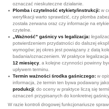
oznaczać nieskuteczne działanie.
Plomba i czytelność etykiety/instrukcji:
w c
weryfikacji warto sprawdzić, czy plomba zabe
została zerwana oraz czy informacje na etykie
czytelne.
„Ważność” gaśnicy vs legalizacja:
legaliza
potwierdzeniem przydatności do dalszej eksplo
wymogów; jej okres jest powiązany z datą kol
badania/oznaczeniem. W praktyce legalizacja
12 miesięcy
, a kolejne czynności powinny b
upływem terminu.
Termin ważności środka gaśniczego:
w opi
informacja, że termin ten bywa podawany jak
produkcji
; do oceny w praktyce liczą się term
oznaczeń przypisanych do konkretnej gaśnicy
W razie kontroli drogowej funkcjonariusze spra