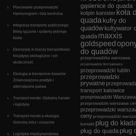
gąsienice do quada
Planowanie przeprowadzki:
koła 
kolpin kanister
Harmonogram i lista kontrolna
quada
kufry do
Integracja transportu publicznego:
quadów
kultywator 
Bilety łączone i systemy jednego
maxxis
quada
biletu
goldspeed
opon
Ekorozwój w branży transportowej:
do quadów
Inicjatywy ekologiczne i ich
przeprowadzka warszawa
skuteczność
przeprowadzki firm katowice
przeprowadzki lublin
Ekologia w transporcie towarów:
przeprowadzki
Zrównoważone praktyki i
prywatne
przeprowadz
alternatywne paliwa
transport katowice
przeprowadzki Warszawa
Transport morski: Globalny handel
przeprowadzki warszawa cen
i logistyka
przeprowadzki warsza
ceny
Transport morski a ekologia:
przeprowadzki warsz
pług do kład
Ochrona mórz i oceanów
kontakt
pług 
pług do quada
Logistyka międzynarodowa: