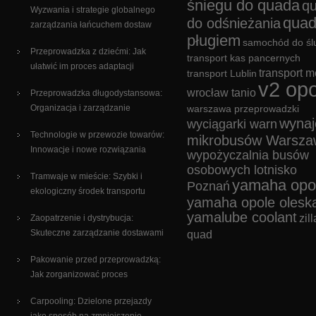
śniegu do quada
q
Wyzwania i strategie globalnego
quad
do odśnieżania
zarządzania łańcuchem dostaw
pługiem
samochód do śl
Przeprowadzka z dziećmi: Jak
transport kas pancernych
ułatwić im proces adaptacji
transport m
transport Lublin
v2 opo
wrocław tanio
Przeprowadzka długodystansowa:
Organizacja i zarządzanie
warszawa przeprowadzki
wyna
wyciągarki warn
Technologie w przewozie towarów:
mikrobusów Warsza
Innowacje i nowe rozwiązania
wypożyczalnia busów
osobowych lotnisko
Tramwaje w mieście: Szybki i
yamaha opo
Poznań
ekologiczny środek transportu
yamaha opole olesk
yamalube coolant
zill
Zaopatrzenie i dystrybucja:
Skuteczne zarządzanie dostawami
quad
Pakowanie przed przeprowadzką:
Jak zorganizować proces
Carpooling: Dzielone przejazdy