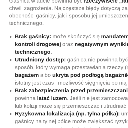
Gaśnica w aucie powinna być
rzeczywiście „ła
chwili zagrożenia. Najczęstsze błędy dotyczą 
obecności gaśnicy, jak i sposobu jej umieszczen
technicznego.
Brak gaśnicy:
może skończyć się
mandatem
kontroli drogowej
oraz
negatywnym wyniki
technicznego
.
Utrudniony dostęp:
gaśnica nie powinna by
sposób, który wymaga przestawiania rzeczy (
bagażem
albo
ukryta pod podłogą bagażni
istotny jest czas i możliwość sięgnięcia po nią
Brak zabezpieczenia przed przemieszczan
powinna
latać luzem
. Jeśli nie jest zamocow
lub kolizji może się przemieszczać i utrudniać
Ryzykowna lokalizacja (np. tylna półka):
um
gaśnicy na tylnej półce może zwiększać ryzyko