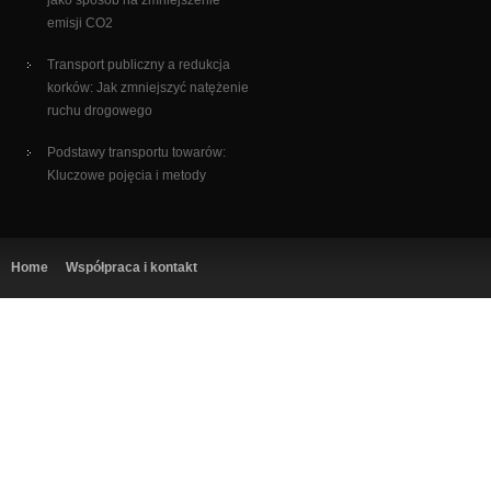
jako sposób na zmniejszenie
emisji CO2
Transport publiczny a redukcja
korków: Jak zmniejszyć natężenie
ruchu drogowego
Podstawy transportu towarów:
Kluczowe pojęcia i metody
Home
Współpraca i kontakt