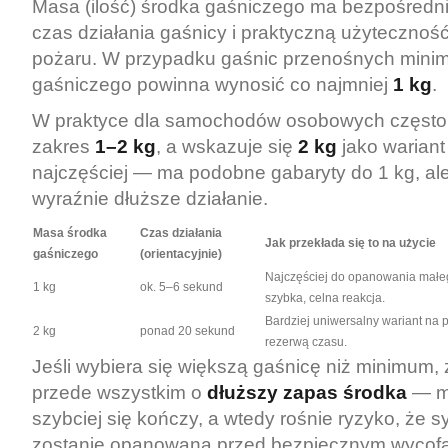
Masa (ilość) środka gaśniczego ma bezpośredni
czas działania gaśnicy i praktyczną użyteczność
pożaru. W przypadku gaśnic przenośnych minim
gaśniczego powinna wynosić co najmniej
1 kg
.
W praktyce dla samochodów osobowych często 
zakres
1–2 kg
, a wskazuje się
2 kg
jako wariant
najczęściej — ma podobne gabaryty do 1 kg, al
wyraźnie dłuższe działanie.
Masa środka
Czas działania
Jak przekłada się to na użycie
gaśniczego
(orientacyjnie)
Najczęściej do opanowania małego
1 kg
ok. 5–6 sekund
szybka, celna reakcja.
Bardziej uniwersalny wariant na 
2 kg
ponad 20 sekund
rezerwą czasu.
Jeśli wybiera się większą gaśnicę niż minimum,
przede wszystkim o
dłuższy zapas środka
— mn
szybciej się kończy, a wtedy rośnie ryzyko, że s
zostanie opanowana przed bezpiecznym wycofan