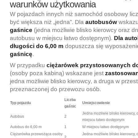
warunków użytkowania
W pojazdach innych niż samochód osobowy lic
być większa niż „jedna”. Dla
autobusów
wskazu
gaśnice
(jedna możliwie blisko kierowcy oraz d
autobusu w miejscu łatwo dostępnym).
Dla aut
długości do 6,00 m
dopuszcza się wyposażen
gaśnicę
.
W przypadku
ciężarówek przystosowanych d
(osoby poza kabiną) wskazane jest
zastosowan
jedna możliwie blisko kierowcy, a druga w przest
przeznaczonej do przewozu osób.
Liczba
Typ pojazdu
Umiejscowienie
gaśnic
Jedna możliwie blisko kierowcy,
Autobus
2
miejscu łatwo dostępnym
Autobus do 6,00 m
1
W miejscu łatwo dostępnym
Ciężarówka przewożąca osoby
Jedna możliwie blisko kierowcy, 
2