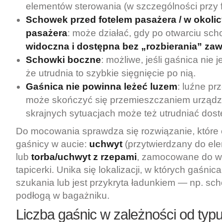
elementów sterowania (w szczególności przy f
Schowek przed fotelem pasażera / w okolic
pasażera
: może działać, gdy po otwarciu sch
widoczna i dostępna bez „rozbierania” zaw
Schowki boczne
: możliwe, jeśli gaśnica nie 
że utrudnia to szybkie sięgnięcie po nią.
Gaśnica nie powinna leżeć luzem
: luźne p
może skończyć się przemieszczaniem urządz
skrajnych sytuacjach może też utrudniać dost
Do mocowania sprawdza się rozwiązanie, które 
gaśnicy w aucie:
uchwyt
(przytwierdzany do el
lub
torba/uchwyt z rzepami
, zamocowane do wy
tapicerki. Unika się lokalizacji, w których gaśn
szukania lub jest przykryta ładunkiem — np. sc
podłogą w bagażniku.
Liczba gaśnic w zależności od typu