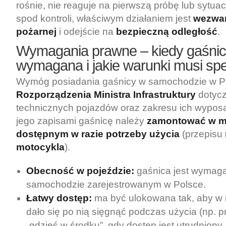
rośnie, nie reaguje na pierwszą próbę lub sytua
spod kontroli, właściwym działaniem jest
wezwan
pożarnej
i odejście na
bezpieczną odległość
.
Wymagania prawne – kiedy gaśnica
wymagana i jakie warunki musi spe
Wymóg posiadania gaśnicy w samochodzie w Po
Rozporządzenia Ministra Infrastruktury
dotyc
technicznych pojazdów oraz zakresu ich wypos
jego zapisami gaśnicę należy
zamontować w mi
dostępnym w razie potrzeby użycia
(przepisu
motocykla
).
Obecność w pojeździe:
gaśnica jest wymag
samochodzie zarejestrowanym w Polsce.
Łatwy dostęp:
ma być ulokowana tak, aby w 
dało się po nią sięgnąć podczas użycia (np.
„gdzieś w środku”, gdy dostęp jest utrudnion