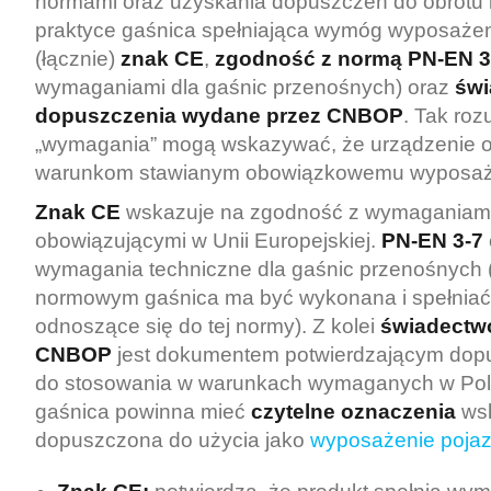
normami oraz uzyskania dopuszczeń do obrotu 
praktyce gaśnica spełniająca wymóg wyposaże
(łącznie)
znak CE
,
zgodność z normą PN-EN 3
wymaganiami dla gaśnic przenośnych) oraz
świ
dopuszczenia wydane przez CNBOP
. Tak ro
„wymagania” mogą wskazywać, że urządzenie 
warunkom stawianym obowiązkowemu wyposaże
Znak CE
wskazuje na zgodność z wymaganiami
obowiązującymi w Unii Europejskiej.
PN-EN 3-7
wymagania techniczne dla gaśnic przenośnych (
normowym gaśnica ma być wykonana i spełnia
odnoszące się do tej normy). Z kolei
świadectw
CNBOP
jest dokumentem potwierdzającym dop
do stosowania w warunkach wymaganych w Po
gaśnica powinna mieć
czytelne oznaczenia
wsk
dopuszczona do użycia jako
wyposażenie poja