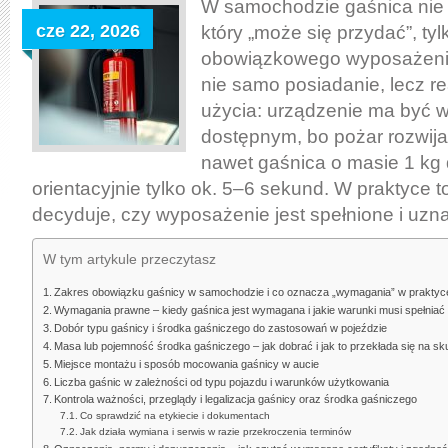
samoch
W samochodzie gaśnica nie 
–
cze 22, 2026
który „może się przydać”, t
wymaga
obowiązkowego wyposażenia.
prawne
nie samo posiadanie, lecz r
typ,
użycia: urządzenie ma być w
masa
dostępnym, bo pożar rozwija
środka
nawet gaśnica o masie 1 kg 
i
orientacyjnie tylko ok. 5–6 sekund. W praktyce t
miejsce
decyduje, czy wyposażenie jest spełnione i uzna
montaż
W tym artykule przeczytasz
Zakres obowiązku gaśnicy w samochodzie i co oznacza „wymagania” w praktyc
Wymagania prawne – kiedy gaśnica jest wymagana i jakie warunki musi spełniać
Dobór typu gaśnicy i środka gaśniczego do zastosowań w pojeździe
Masa lub pojemność środka gaśniczego – jak dobrać i jak to przekłada się na s
Miejsce montażu i sposób mocowania gaśnicy w aucie
Liczba gaśnic w zależności od typu pojazdu i warunków użytkowania
Kontrola ważności, przeglądy i legalizacja gaśnicy oraz środka gaśniczego
Co sprawdzić na etykiecie i dokumentach
Jak działa wymiana i serwis w razie przekroczenia terminów