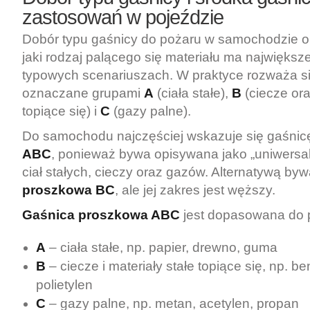
zastosowań w pojeździe
Dobór typu gaśnicy do pożaru w samochodzie op
jaki rodzaj palącego się materiału ma najwięks
typowych scenariuszach. W praktyce rozważa s
oznaczane grupami
A
(ciała stałe),
B
(ciecze ora
topiące się) i
C
(gazy palne).
Do samochodu najczęściej wskazuje się gaśni
ABC
, ponieważ bywa opisywana jako „uniwersa
ciał stałych, cieczy oraz gazów. Alternatywą by
proszkowa BC
, ale jej zakres jest węższy.
Gaśnica proszkowa ABC
jest dopasowana do 
A
– ciała stałe, np. papier, drewno, guma
B
– ciecze i materiały stałe topiące się, np. b
polietylen
C
– gazy palne, np. metan, acetylen, propan