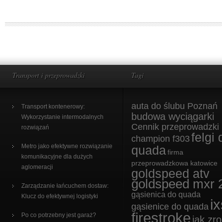
Transport i przeprowadzki
Tagi
auta do ślubu Poznań
Transport kontenerowy:
budowa wyciągarki
Wykorzystanie intermodalnych
Cennik przeprowadzki
rozwiązań
felgi 
champion f303
Metro jako efektywne rozwiązanie
quada
firma
komunikacyjne dla dużych
przeprowadzkowa katowice
aglomeracji
goldspeed atv
goldspeed mxr 
Zarządzanie łańcuchem dostaw:
gąsienica do quada
Klucz do efektywnej logistyki
ix
gąsienice do quada
firestroke
Po co potrzebny jest garaż?
jak zro