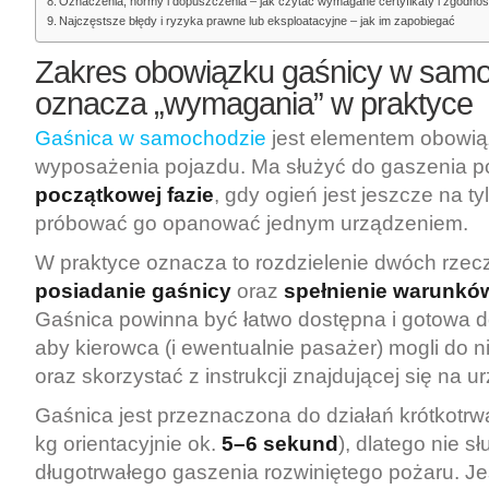
Oznaczenia, normy i dopuszczenia – jak czytać wymagane certyfikaty i zgodno
Najczęstsze błędy i ryzyka prawne lub eksploatacyjne – jak im zapobiegać
Zakres obowiązku gaśnicy w samo
oznacza „wymagania” w praktyce
Gaśnica w samochodzie
jest elementem obowi
wyposażenia pojazdu. Ma służyć do gaszenia p
początkowej fazie
, gdy ogień jest jeszcze na t
próbować go opanować jednym urządzeniem.
W praktyce oznacza to rozdzielenie dwóch rzec
posiadanie gaśnicy
oraz
spełnienie warunkó
Gaśnica powinna być łatwo dostępna i gotowa d
aby kierowca (i ewentualnie pasażer) mogli do n
oraz skorzystać z instrukcji znajdującej się na u
Gaśnica jest przeznaczona do działań krótkotrwa
kg orientacyjnie ok.
5–6 sekund
), dlatego nie s
długotrwałego gaszenia rozwiniętego pożaru. Je