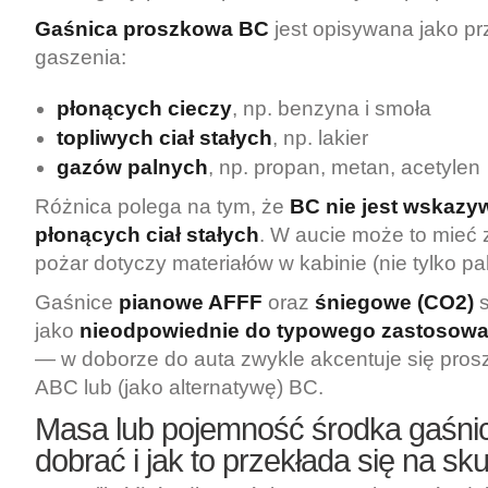
Gaśnica proszkowa BC
jest opisywana jako p
gaszenia:
płonących cieczy
, np. benzyna i smoła
topliwych ciał stałych
, np. lakier
gazów palnych
, np. propan, metan, acetylen
Różnica polega na tym, że
BC nie jest wskaz
płonących ciał stałych
. W aucie może to mieć z
pożar dotyczy materiałów w kabinie (nie tylko pa
Gaśnice
pianowe AFFF
oraz
śniegowe (CO2)
s
jako
nieodpowiednie do typowego zastosowa
— w doborze do auta zwykle akcentuje się pro
ABC lub (jako alternatywę) BC.
Masa lub pojemność środka gaśnic
dobrać i jak to przekłada się na s