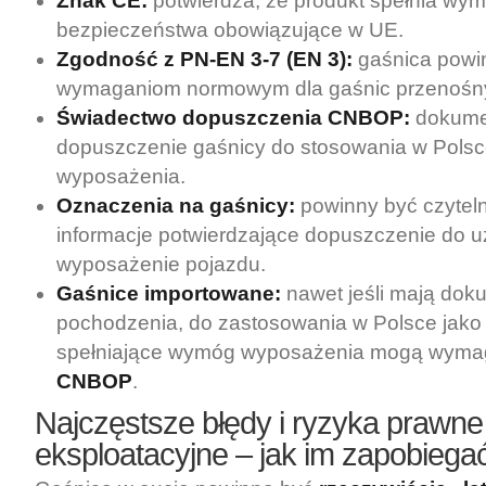
Znak CE:
potwierdza, że produkt spełnia wy
bezpieczeństwa obowiązujące w UE.
Zgodność z PN-EN 3-7 (EN 3):
gaśnica powi
wymaganiom normowym dla gaśnic przenośn
Świadectwo dopuszczenia CNBOP:
dokumen
dopuszczenie gaśnicy do stosowania w Polsc
wyposażenia.
Oznaczenia na gaśnicy:
powinny być czyteln
informacje potwierdzające dopuszczenie do u
wyposażenie pojazdu.
Gaśnice importowane:
nawet jeśli mają doku
pochodzenia, do zastosowania w Polsce jako
spełniające wymóg wyposażenia mogą wym
CNBOP
.
Najczęstsze błędy i ryzyka prawne
eksploatacyjne – jak im zapobiega