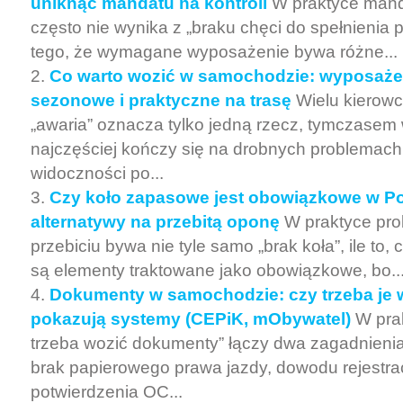
uniknąć mandatu na kontroli
W praktyce mand
często nie wynika z „braku chęci do spełnienia p
tego, że wymagane wyposażenie bywa różne...
Co warto wozić w samochodzie: wyposaże
sezonowe i praktyczne na trasę
Wielu kierow
„awaria” oznacza tylko jedną rzecz, tymczasem
najczęściej kończy się na drobnych problemach
widoczności po...
Czy koło zapasowe jest obowiązkowe w Po
alternatywy na przebitą oponę
W praktyce pr
przebiciu bywa nie tyle samo „brak koła”, ile to
są elementy traktowane jako obowiązkowe, bo..
Dokumenty w samochodzie: czy trzeba je w
pokazują systemy (CEPiK, mObywatel)
W pra
trzeba wozić dokumenty” łączy dwa zagadnienia:
brak papierowego prawa jazdy, dowodu rejestra
potwierdzenia OC...