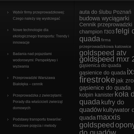
auta do ślubu Poznań
Wybór firmy przeprowadzkowej:
budowa wyciągarki
Czego należy się wystrzegać
Cennik przeprowadzki
felgi 
Nowe technologie dla
champion f303
ekologicznego transportu: Trendy i
quada
firma
innowacje
przeprowadzkowa katowice
goldspeed atv
Badania nad pojazdami
goldspeed mxr 
wodorowymi: Perspektywy i
gąsienica do quada
wyzwania
ix
gąsienice do quada
firestroke
Przeprowadzki Warszawa
jak zro
Białołęka – cennik
gąsienice do quada
koła 
kolpin kanister
Przeprowadzka z zwierzętami:
quada
kufry do
Porady dla właścicieli zwierząt
domowych
quadów
kultywator 
maxxis
quada
Podstawy transportu towarów:
goldspeed
opon
Kluczowe pojęcia i metody
do quadów