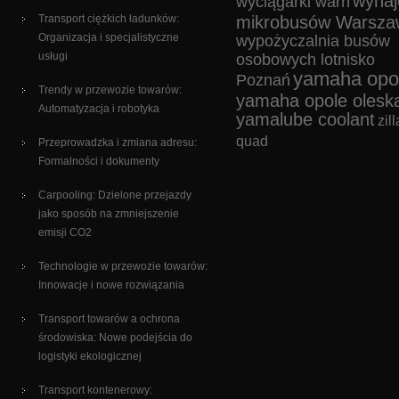
wyna
wyciągarki warn
Transport ciężkich ładunków:
mikrobusów Warsza
Organizacja i specjalistyczne
wypożyczalnia busów
usługi
osobowych lotnisko
yamaha opo
Poznań
Trendy w przewozie towarów:
yamaha opole olesk
Automatyzacja i robotyka
yamalube coolant
zill
quad
Przeprowadzka i zmiana adresu:
Formalności i dokumenty
Carpooling: Dzielone przejazdy
jako sposób na zmniejszenie
emisji CO2
Technologie w przewozie towarów:
Innowacje i nowe rozwiązania
Transport towarów a ochrona
środowiska: Nowe podejścia do
logistyki ekologicznej
Transport kontenerowy: