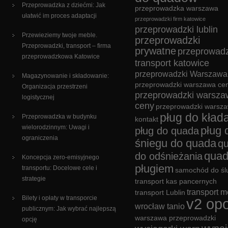
Przeprowadzka z dziećmi: Jak
przeprowadzka warszawa
ułatwić im proces adaptacji
przeprowadzki firm katowice
przeprowadzki lublin
Przewieziemy twoje meble.
przeprowadzki
Przeprowadzki, transport – firma
prywatne
przeprowadz
przeprowadzkowa Katowice
transport katowice
przeprowadzki Warszawa
Magazynowanie i składowanie:
przeprowadzki warszawa cen
Organizacja przestrzeni
przeprowadzki warsza
logistycznej
ceny
przeprowadzki warsz
pług do kład
Przeprowadzka w budynku
kontakt
wielorodzinnym: Uwagi i
pług 
pług do quada
ograniczenia
śniegu do quada
q
quad
do odśnieżania
Koncepcja zero-emisyjnego
pługiem
transportu: Docelowe cele i
samochód do śl
strategie
transport kas pancernych
transport m
transport Lublin
Bilety i opłaty w transporcie
v2 opo
wrocław tanio
publicznym: Jak wybrać najlepszą
warszawa przeprowadzki
opcję