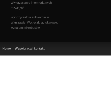
Wykorzystanie intermodalnych
rozwiązań
Wypożyczalnia autokarów w
Warszawie. Wycieczki autokarowe,
wynajem mikrobusów
Home
Współpraca i kontakt