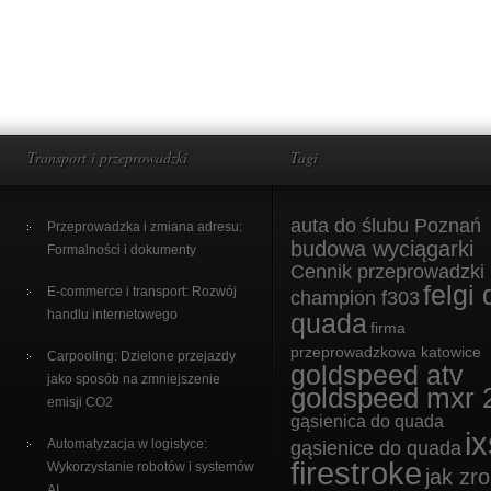
Transport i przeprowadzki
Tagi
auta do ślubu Poznań
Przeprowadzka i zmiana adresu:
budowa wyciągarki
Formalności i dokumenty
Cennik przeprowadzki
felgi 
E-commerce i transport: Rozwój
champion f303
handlu internetowego
quada
firma
przeprowadzkowa katowice
Carpooling: Dzielone przejazdy
goldspeed atv
jako sposób na zmniejszenie
goldspeed mxr 
emisji CO2
gąsienica do quada
ix
Automatyzacja w logistyce:
gąsienice do quada
firestroke
Wykorzystanie robotów i systemów
jak zro
AI