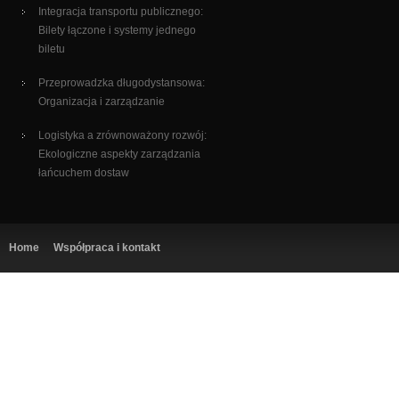
Integracja transportu publicznego:
Bilety łączone i systemy jednego
biletu
Przeprowadzka długodystansowa:
Organizacja i zarządzanie
Logistyka a zrównoważony rozwój:
Ekologiczne aspekty zarządzania
łańcuchem dostaw
Home
Współpraca i kontakt