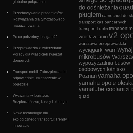
q
globalne połączenia
quad
do odśnieżania
Przechowywanie przedmiotów:
pługiem
samochód do śl
Rozwiązania dla tymczasowego
transport kas pancernych
magazynowania
transport m
transport Lublin
v2 opo
wrocław tanio
Po co potrzebny jest garaż?
warszawa przeprowadzki
Przeprowadzka z zwierzętami:
wyna
wyciągarki warn
Porady dla właścicieli zwierząt
mikrobusów Warsza
domowych
wypożyczalnia busów
osobowych lotnisko
Transport mebli: Zabezpieczanie i
yamaha opo
Poznań
odpowiednie umieszczenie w
yamaha opole olesk
pojeździe
yamalube coolant
zill
Wyzwania w logistyce:
quad
Bezpieczeństwo, koszty i ekologia
Nowe technologie dla
ekologicznego transportu: Trendy i
innowacje