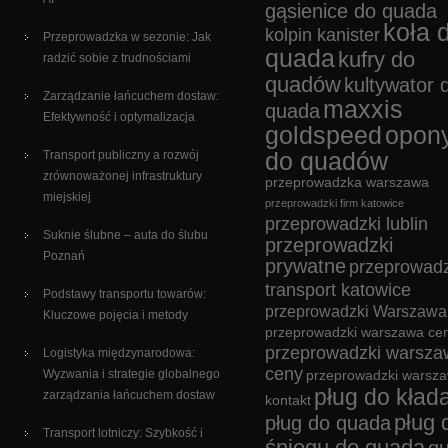
gąsienice do quada
koła 
kolpin kanister
Przeprowadzka w sezonie: Jak
quada
kufry do
radzić sobie z trudnościami
quadów
kultywator 
Zarządzanie łańcuchem dostaw:
maxxis
quada
Efektywność i optymalizacja
goldspeed
opon
Transport publiczny a rozwój
do quadów
zrównoważonej infrastruktury
przeprowadzka warszawa
miejskiej
przeprowadzki firm katowice
przeprowadzki lublin
Suknie ślubne – auta do ślubu
przeprowadzki
Poznań
prywatne
przeprowadz
transport katowice
Podstawy transportu towarów:
przeprowadzki Warszawa
Kluczowe pojęcia i metody
przeprowadzki warszawa cen
przeprowadzki warsza
Logistyka międzynarodowa:
ceny
Wyzwania i strategie globalnego
przeprowadzki warsz
pług do kład
zarządzania łańcuchem dostaw
kontakt
pług 
pług do quada
Transport lotniczy: Szybkość i
śniegu do quada