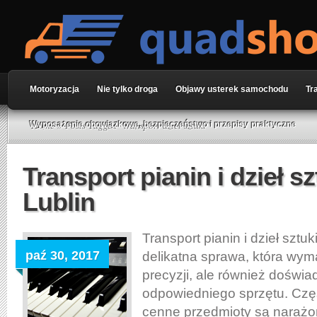
Motoryzacja
Nie tylko droga
Objawy usterek samochodu
Tr
Home
» Posts Tagged "transport dzieł sztuki"
Wyposażenie obowiązkowe, bezpieczeństwo i przepisy praktyczne
Transport pianin i dzieł sz
Lublin
Transport pianin i dzieł sztuk
paź 30, 2017
delikatna sprawa, która wym
precyzji, ale również doświa
odpowiedniego sprzętu. Częs
cenne przedmioty są narażo