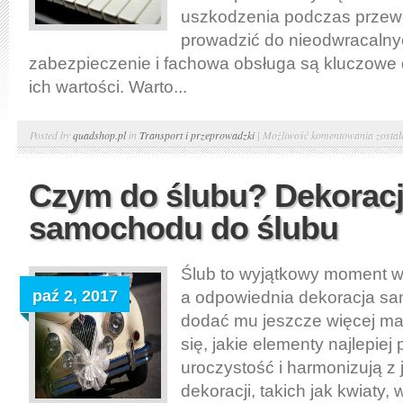
uszkodzenia podczas przew
prowadzić do nieodwracalnyc
zabezpieczenie i fachowa obsługa są kluczowe
ich wartości. Warto...
Trans
Posted by
quadshop.pl
in
Transport i przeprowadzki
|
Możliwość komentowania
zosta
pianin
i
Czym do ślubu? Dekorac
dzieł
samochodu do ślubu
sztuki
–
Lublin
Ślub to wyjątkowy moment w 
paź 2, 2017
a odpowiednia dekoracja 
dodać mu jeszcze więcej ma
się, jakie elementy najlepiej
uroczystość i harmonizują z 
dekoracji, takich jak kwiaty, 