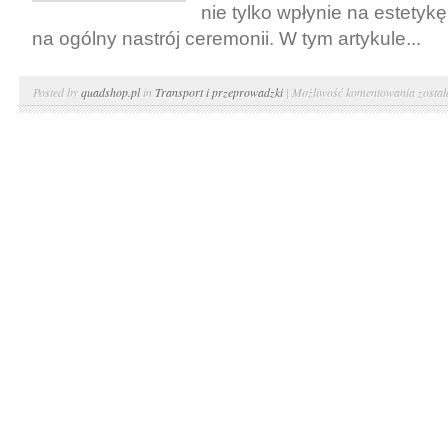
nie tylko wpłynie na estetykę
na ogólny nastrój ceremonii. W tym artykule...
Czym
Posted by
quadshop.pl
in
Transport i przeprowadzki
|
Możliwość komentowania
zosta
do
ślubu
Dekor
samoc
do
ślubu